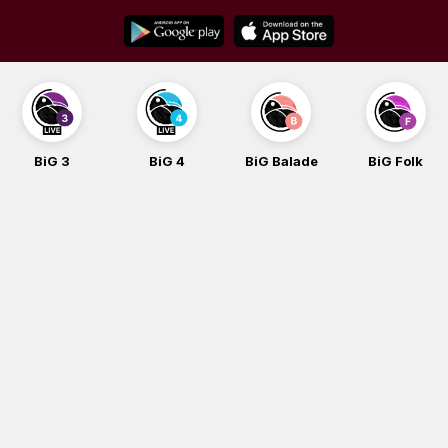
Skip
to
content
BiG 3
BiG 4
BiG Balade
BiG Folk