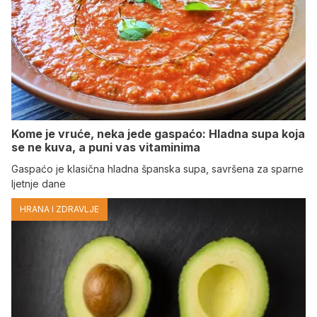
Kome je vruće, neka jede gaspaćo: Hladna supa koja
se ne kuva, a puni vas vitaminima
Gaspaćo je klasična hladna španska supa, savršena za sparne
ljetnje dane
HRANA I ZDRAVLJE