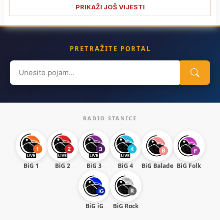
PRIKAŽI JOŠ VIJESTI
PRETRAŽITE PORTAL
Search
for:
RADIO STANICE
BiG 1
BiG 2
BiG 3
BiG 4
BiG Balade
BiG Folk
BiG iG
BiG Rock