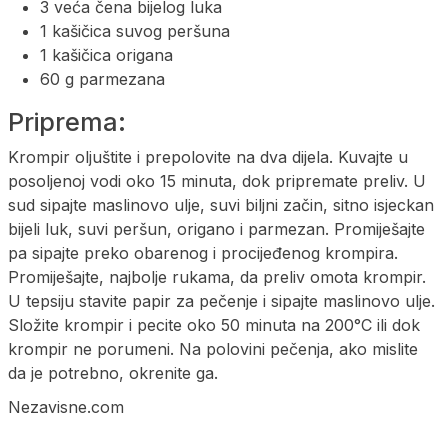
3 veća čena bijelog luka
1 kašičica suvog peršuna
1 kašičica origana
60 g parmezana
Priprema:
Krompir oljuštite i prepolovite na dva dijela. Kuvajte u
posoljenoj vodi oko 15 minuta, dok pripremate preliv. U
sud sipajte maslinovo ulje, suvi biljni začin, sitno isjeckan
bijeli luk, suvi peršun, origano i parmezan. Promiješajte
pa sipajte preko obarenog i procijeđenog krompira.
Promiješajte, najbolje rukama, da preliv omota krompir.
U tepsiju stavite papir za pečenje i sipajte maslinovo ulje.
Složite krompir i pecite oko 50 minuta na 200°C ili dok
krompir ne porumeni. Na polovini pečenja, ako mislite
da je potrebno, okrenite ga.
Nezavisne.com