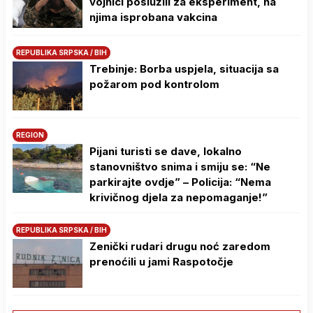
vojnici poslužili za eksperiment, na
njima isprobana vakcina
REPUBLIKA SRPSKA / BIH
Trebinje: Borba uspjela, situacija sa
požarom pod kontrolom
REGION
Pijani turisti se dave, lokalno
stanovništvo snima i smiju se: “Ne
parkirajte ovdje” – Policija: “Nema
krivičnog djela za nepomaganje!”
REPUBLIKA SRPSKA / BIH
Zenički rudari drugu noć zaredom
prenoćili u jami Raspotočje