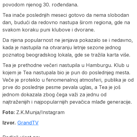
povodom njenog 30. rođendana.
Tea inače poslednjih meseci gotovo da nema slobodan
dan, budući da redovno nastupa širom regiona, gde na
svakom koraku puni klubove i dvorane.
Da njena popularnost ne jenjava pokazalo se i nedavno,
kada je nastupila na otvaranju letnje sezone jednog
poznatog beogradskog lokala, gde se tražila karta više.
Tea je prethodne večeri nastupila u Hamburgu. Klub u
kojem je Tea nastupala bio je pun do poslednjeg mesta.
Veče je proteklo u fenomenalnoj atmosferi, publika je od
prve do poslednje pesme pevala uglas, a Tea je još
jednom dokazala zbog čega važi za jednu od
najtraženijih i najpopularnijih pevačica mlađe generacije.
Foto:
Z.K.Munja/Instagram
Izvor.
GrandTV