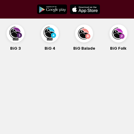
Skip
to
content
BiG 3
BiG 4
BiG Balade
BiG Folk