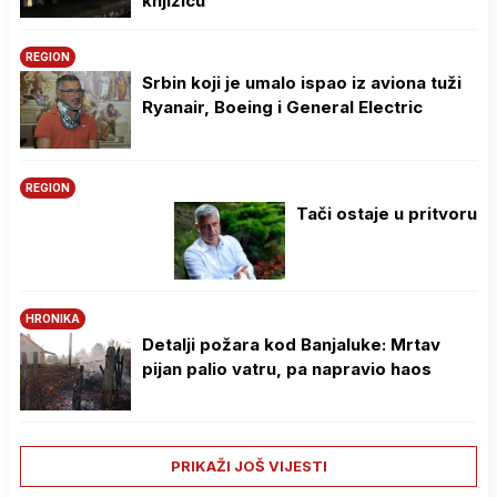
knjižicu
REGION
Srbin koji je umalo ispao iz aviona tuži
Ryanair, Boeing i General Electric
REGION
Tači ostaje u pritvoru
HRONIKA
Detalji požara kod Banjaluke: Mrtav
pijan palio vatru, pa napravio haos
PRIKAŽI JOŠ VIJESTI