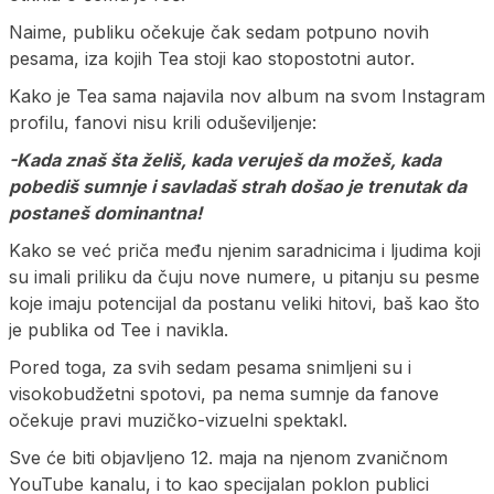
Naime, publiku očekuje čak sedam potpuno novih
pesama, iza kojih Tea stoji kao stopostotni autor.
Kako je Tea sama najavila nov album na svom Instagram
profilu, fanovi nisu krili oduševiljenje:
-Kada znaš šta želiš, kada veruješ da možeš, kada
pobediš sumnje i savladaš strah došao je trenutak da
postaneš dominantna!
Kako se već priča među njenim saradnicima i ljudima koji
su imali priliku da čuju nove numere, u pitanju su pesme
koje imaju potencijal da postanu veliki hitovi, baš kao što
je publika od Tee i navikla.
Pored toga, za svih sedam pesama snimljeni su i
visokobudžetni spotovi, pa nema sumnje da fanove
očekuje pravi muzičko-vizuelni spektakl.
Sve će biti objavljeno 12. maja na njenom zvaničnom
YouTube kanalu, i to kao specijalan poklon publici