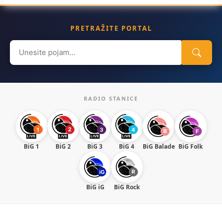
PRETRAŽITE PORTAL
Search
for:
RADIO STANICE
BiG 1
BiG 2
BiG 3
BiG 4
BiG Balade
BiG Folk
BiG iG
BiG Rock