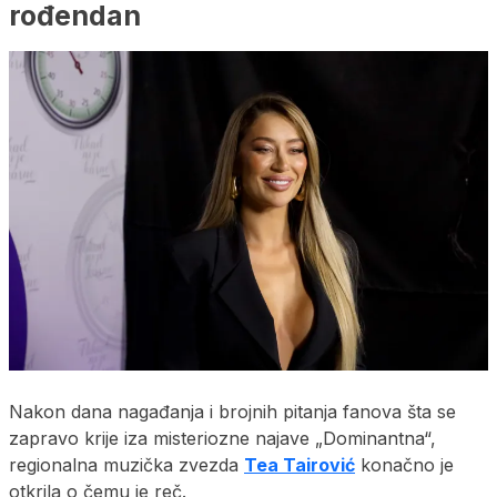
rođendan
Nakon dana nagađanja i brojnih pitanja fanova šta se
zapravo krije iza misteriozne najave „Dominantna“,
regionalna muzička zvezda
Tea Tairović
konačno je
otkrila o čemu je reč.