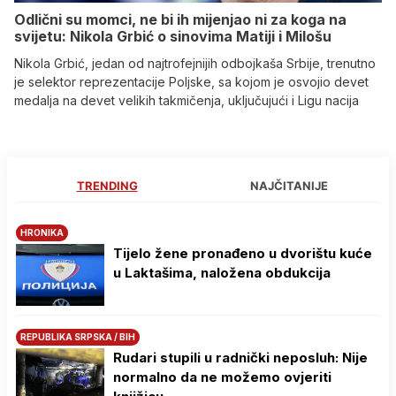
Odlični su momci, ne bi ih mijenjao ni za koga na
svijetu: Nikola Grbić o sinovima Matiji i Milošu
Nikola Grbić, jedan od najtrofejnijih odbojkaša Srbije, trenutno
je selektor reprezentacije Poljske, sa kojom je osvojio devet
medalja na devet velikih takmičenja, uključujući i Ligu nacija
TRENDING
NAJČITANIJE
HRONIKA
Tijelo žene pronađeno u dvorištu kuće
u Laktašima, naložena obdukcija
REPUBLIKA SRPSKA / BIH
Rudari stupili u radnički neposluh: Nije
normalno da ne možemo ovjeriti