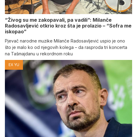
“Živog su me zakopavali, pa vadili”: Milanče
Radosavljević otkrio kroz šta je prolazio – “Sofra me
iskopao”
Pjevač narodne muzike Milanče Radosavljević uspio je ono
što je malo ko od njegovih kolega – da rasproda tri koncerta
na Tašmajdanu u rekordnom roku
EX YU