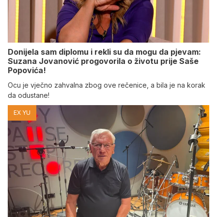
Donijela sam diplomu i rekli su da mogu da pjevam:
Suzana Jovanović progovorila o životu prije Saše
Popovića!
Ocu je vječno zahvalna zbog ove rečenice, a bila je na korak
da odustane!
EX YU