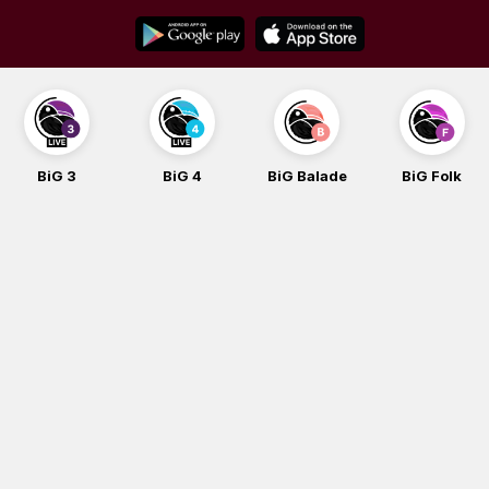
Skip
to
content
BiG 3
BiG 4
BiG Balade
BiG Folk