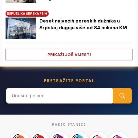
REPUBLIKA SRPSKA / BIH
Deset najvećih poreskih dužnika u
Srpskoj duguju više od 84 miliona KM
PRIKAŽI JOŠ VIJESTI
PRETRAŽITE PORTAL
Search
for:
RADIO STANICE