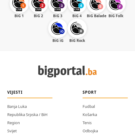
BiG 1
BiG 2
BiG 3
BiG 4
BiG Balade
BiG Folk
BiG iG
BiG Rock
VIJESTI
SPORT
Banja Luka
Fudbal
Republika Srpska / BiH
Košarka
Region
Tenis
Svijet
Odbojka