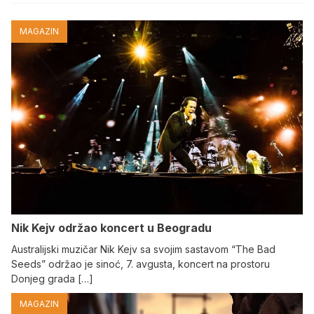
MAGAZIN
Nik Kejv održao koncert u Beogradu
Australijski muzičar Nik Kejv sa svojim sastavom “The Bad
Seeds” održao je sinoć, 7. avgusta, koncert na prostoru
Donjeg grada […]
MAGAZIN