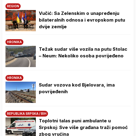
REGION
Vučić: Sa Zelenskim o unapređenju
bilateralnih odnosa i evropskom putu
dvije zemlje
HRONIKA
Težak sudar više vozila na putu Stolac
– Neum: Nekoliko osoba povrijeđeno
HRONIKA
Sudar vozova kod Bjelovara, ima
povrijeđenih
REPUBLIKA SRPSKA / BIH
Toplotni talas puni ambulante u
Srpskoj: Sve više građana traži pomoć
zbog vrućina