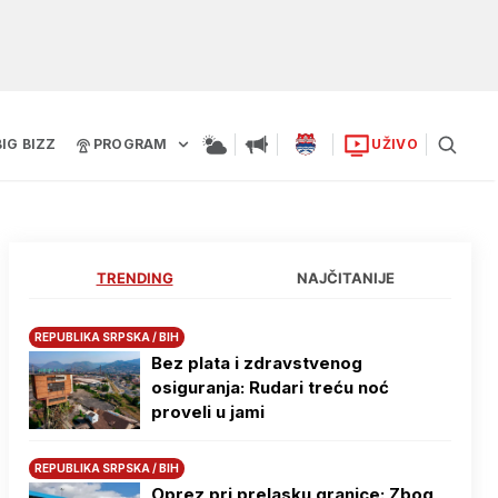
BIG BIZZ
PROGRAM
UŽIVO
TRENDING
NAJČITANIJE
REPUBLIKA SRPSKA / BIH
Bez plata i zdravstvenog
osiguranja: Rudari treću noć
proveli u jami
REPUBLIKA SRPSKA / BIH
Oprez pri prelasku granice: Zbog