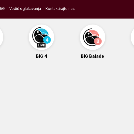
BiG
Vodič oglašavanja
Kontaktirajte nas
BiG 4
BiG Balade