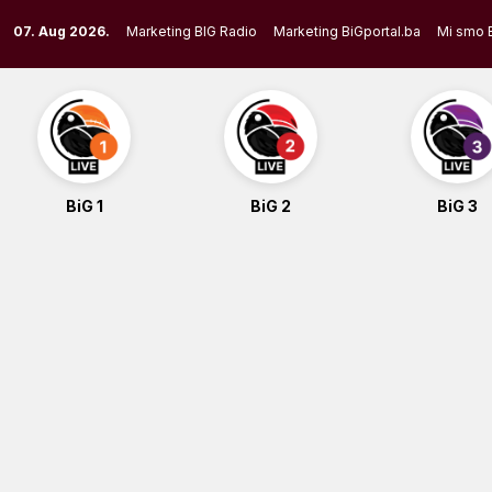
Skip
07. Aug 2026.
Marketing BIG Radio
Marketing BiGportal.ba
Mi smo 
to
content
BiG 1
BiG 2
BiG 3