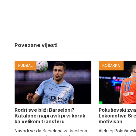
Povezane vijesti
FUDBAL
KOŠARKA
Rodri sve bliži Barseloni?
Pokuševski zva
Katalonci napravili prvi korak
Lokomotivi: Sre
ka velikom transferu
motivisan
Navodi se da Barselona za kapitena
Aleksej Pokuševski