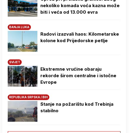
nekoliko komada voća kazna može
biti i veća od 13.000 evra
BANJA LUKA
Radovi izazvali haos: Kilometarske
kolone kod Prijedorske petlje
SVIJET
Ekstremne vrućine obaraju
rekorde širom centralne i istočne
Evrope
REPUBLIKA SRPSKA / BIH
Stanje na požarištu kod Trebinja
stabilno