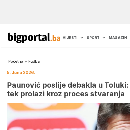
VIJESTI
SPORT
MAGAZIN
Početna
»
Fudbal
5. Juna 2026.
Paunović poslije debakla u Toluki: 
tek prolazi kroz proces stvaranja