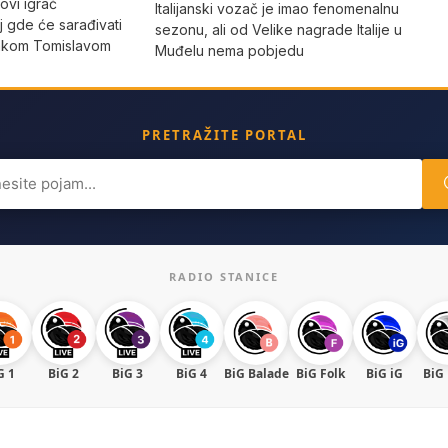
ovi igrač
Italijanski vozač je imao fenomenalnu
 gde će sarađivati
sezonu, ali od Velike nagrade Italije u
jakom Tomislavom
Muđelu nema pobjedu
PRETRAŽITE PORTAL
ch
RADIO STANICE
G 1
BiG 2
BiG 3
BiG 4
BiG Balade
BiG Folk
BiG iG
BiG