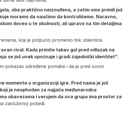
a sama sebi napravila.
gola, oba praktično neiznuđena, a zatim smo primili još
je koje moramo da naučimo da kontrolišemo. Naravno,
iskom doveo u te okolnosti, ali upravo na tim detaljima
remena, koji je potpuno promenio tok utakmice.
ravan rival. Kada primite takav gol pred odlazak na
ja se još uvek upoznaje i gradi zajednički identitet”.
tim pokazao određene pomake i da je pred ovom
ne momente u organizaciji igre. Pred nama je još
 koji je neophodan za najjača međunarodna
ema obavezama i verujem da ova grupa ima prostor za
 na zasluženoj pobedi.