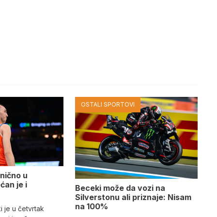
OSTALI SPORTOVI
nično u
ćan je i
Beceki može da vozi na
Silverstonu ali priznaje: Nisam
na 100%
 je u četvrtak