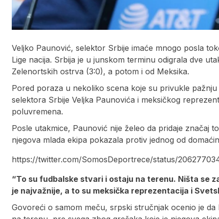
Veljko Paunović, selektor Srbije imaće mnogo posla to
Lige nacija. Srbija je u junskom terminu odigrala dve uta
Zelenortskih ostrva (3:0), a potom i od Meksika.
Pored poraza u nekoliko scena koje su privukle pažnju 
selektora Srbije Veljka Paunovića i meksičkog reprezen
poluvremena.
Posle utakmice, Paunović nije želeo da pridaje značaj t
njegova mlada ekipa pokazala protiv jednog od domaćin
https://twitter.com/SomosDeportrece/status/206277
“To su fudbalske stvari i ostaju na terenu. Ništa se 
je najvažnije, a to su meksička reprezentacija i Svet
Govoreći o samom meču, srpski stručnjak ocenio je da 