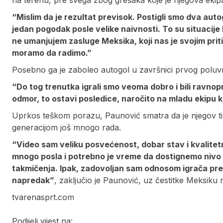
na terenu, pre svega zbog grešaka koje je njegova ekip
“Mislim da je rezultat previsok. Postigli smo dva auto
jedan pogodak posle velike naivnosti. To su situaci
ne umanjujem zasluge Meksika, koji nas je svojim prit
moramo da radimo.”
Posebno ga je zaboleo autogol u završnici prvog poluv
“Do tog trenutka igrali smo veoma dobro i bili ravnop
odmor, to ostavi posledice, naročito na mladu ekipu ko
Uprkos teškom porazu, Paunović smatra da je njegov 
generacijom još mnogo rada.
“Video sam veliku posvećenost, dobar stav i kvalitet
mnogo posla i potrebno je vreme da dostignemo nivo
takmičenja. Ipak, zadovoljan sam odnosom igrača pr
napredak”
, zaključio je Paunović, uz čestitke Meksiku
tvarenasprt.com
Podijeli vijest na: