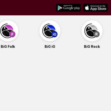
BiG Folk
BiG iG
BiG Rock