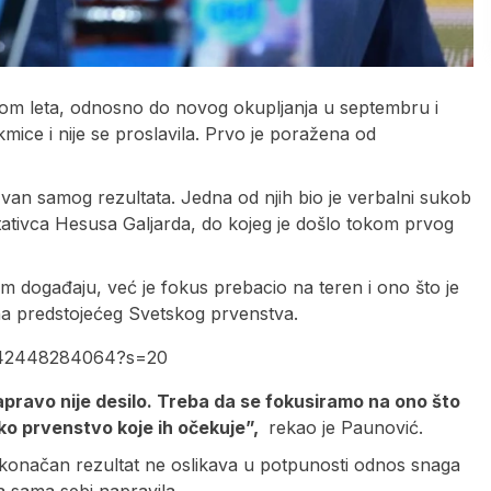
kom leta, odnosno do novog okupljanja u septembru i
kmice i nije se proslavila. Prvo je poražena od
van samog rezultata. Jedna od njih bio je verbalni sukob
tativca Hesusa Galjarda, do kojeg je došlo tokom prvog
om događaju, već je fokus prebacio na teren i ono što je
a predstojećeg Svetskog prvenstva.
0342448284064?s=20
zapravo nije desilo. Treba da se fokusiramo na ono što
sko prvenstvo koje ih očekuje”,
rekao je Paunović.
konačan rezultat ne oslikava u potpunosti odnos snaga