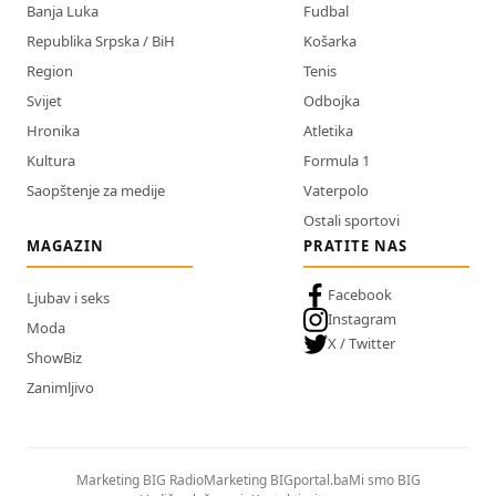
Banja Luka
Fudbal
Republika Srpska / BiH
Košarka
Region
Tenis
Svijet
Odbojka
Hronika
Atletika
Kultura
Formula 1
Saopštenje za medije
Vaterpolo
Ostali sportovi
MAGAZIN
PRATITE NAS
Facebook
Ljubav i seks
Instagram
Moda
X / Twitter
ShowBiz
Zanimljivo
Marketing BIG Radio
Marketing BIGportal.ba
Mi smo BIG