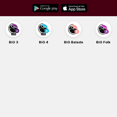
Skip
to
content
BiG 3
BiG 4
BiG Balade
BiG Folk