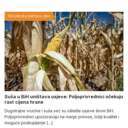
REPUBLIKA SRPSKA / BIH
Suša u BiH uništava usjeve: Poljoprivrednici očekuju
rast cijena hrane
Dugotrajne vrućine i suša već su oštetile usjeve širom BiH.
Poljoprivrednici upozoravaju na manje prinose, lošiji kvalitet i
moguće poskupljenje […]