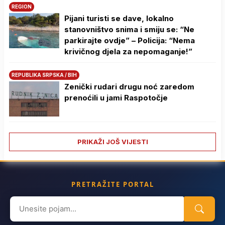
REGION
Pijani turisti se dave, lokalno
stanovništvo snima i smiju se: “Ne
parkirajte ovdje” – Policija: “Nema
krivičnog djela za nepomaganje!”
REPUBLIKA SRPSKA / BIH
Zenički rudari drugu noć zaredom
prenoćili u jami Raspotočje
PRIKAŽI JOŠ VIJESTI
PRETRAŽITE PORTAL
Search
for: