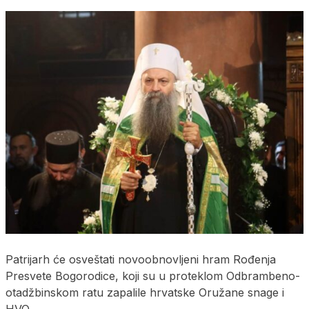
Patrijarh će osveštati novoobnovljeni hram Rođenja
Presvete Bogorodice, koji su u proteklom Odbrambeno-
otadžbinskom ratu zapalile hrvatske Oružane snage i