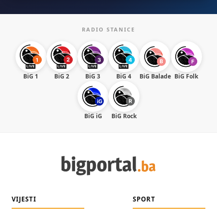
RADIO STANICE
BiG 1
BiG 2
BiG 3
BiG 4
BiG Balade
BiG Folk
BiG iG
BiG Rock
VIJESTI
SPORT