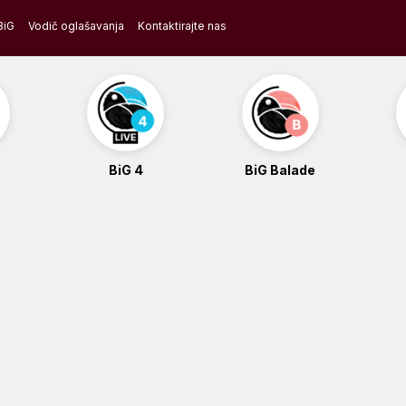
BiG
Vodič oglašavanja
Kontaktirajte nas
BiG 4
BiG Balade