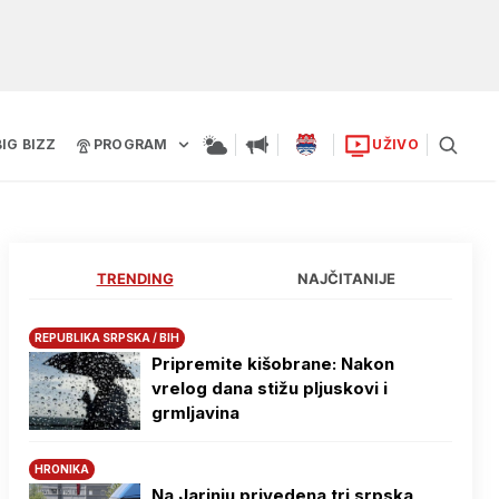
BIG BIZZ
PROGRAM
UŽIVO
TRENDING
NAJČITANIJE
REPUBLIKA SRPSKA / BIH
Pripremite kišobrane: Nakon
vrelog dana stižu pljuskovi i
grmljavina
HRONIKA
Na Јarinju privedena tri srpska