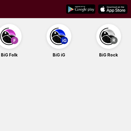
BiG Folk
BiG iG
BiG Rock