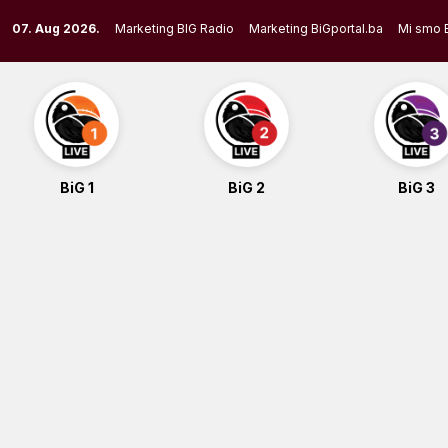
Skip
07. Aug 2026.
Marketing BIG Radio
Marketing BiGportal.ba
Mi smo 
to
content
BiG 1
BiG 2
BiG 3