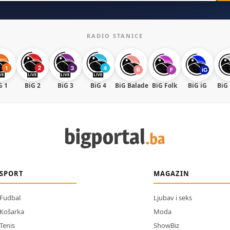
RADIO STANICE
G 1
BiG 2
BiG 3
BiG 4
BiG Balade
BiG Folk
BiG iG
BiG
SPORT
MAGAZIN
Fudbal
Ljubav i seks
Košarka
Moda
Tenis
ShowBiz