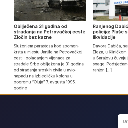
Obilježena 31 godina od
Ranjenog Dabić
stradanja na Petrovačkoj cesti:
policija: Plaše 
Zločin bez kazne
likvidacije
Služenjem parastosa kod spomen-
Davora Dabića, sa
krsta u mjestu Janjile na Petrovačkoj
Eleza, u Kliničkom
cesti i polaganjem vijenaca za
u Sarajevu čuvaju 
stradale Srbe obilježena je 31 godina
snage. Podsjećamo
od stradanja srpskih civila u avio-
ranjen […]
napadu na izbjegličku kolonu u
pogromu “Oluja” 7. avgusta 1995.
godine
Sear
for: