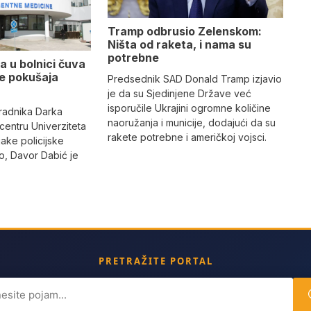
Tramp odbrusio Zelenskom:
Ništa od raketa, i nama su
potrebne
a u bolnici čuva
se pokušaja
Predsednik SAD Donald Tramp izjavio
je da su Sjedinjene Države već
isporučile Ukrajini ogromne količine
radnika Darka
naoružanja i municije, dodajući da su
 centru Univerziteta
rakete potrebne i američkoj vojsci.
jake policijske
, Davor Dabić je
PRETRAŽITE PORTAL
ch