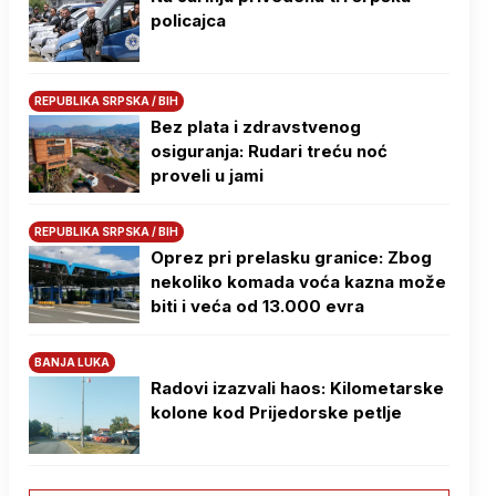
policajca
REPUBLIKA SRPSKA / BIH
Bez plata i zdravstvenog
osiguranja: Rudari treću noć
proveli u jami
REPUBLIKA SRPSKA / BIH
Oprez pri prelasku granice: Zbog
nekoliko komada voća kazna može
biti i veća od 13.000 evra
BANJA LUKA
Radovi izazvali haos: Kilometarske
kolone kod Prijedorske petlje