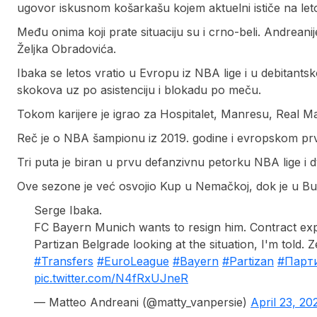
ugovor iskusnom košarkašu kojem aktuelni ističe na let
Među onima koji prate situaciju su i crno-beli. Andreani
Željka Obradovića.
Ibaka se letos vratio u Evropu iz NBA lige i u debitants
skokova uz po asistenciju i blokadu po meču.
Tokom karijere je igrao za Hospitalet, Manresu, Real Ma
Reč je o NBA šampionu iz 2019. godine i evropskom prv
Tri puta je biran u prvu defanzivnu petorku NBA lige i 
Ove sezone je već osvojio Kup u Nemačkoj, dok je u Bun
Serge Ibaka.
FC Bayern Munich wants to resign him. Contract expi
Partizan Belgrade looking at the situation, I'm told. Z
#Transfers
#EuroLeague
#Bayern
#Partizan
#Парт
pic.twitter.com/N4fRxUJneR
— Matteo Andreani (@matty_vanpersie)
April 23, 20