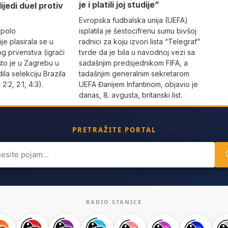
je i platili joj studije”
lijedi duel protiv
Evropska fudbalska unija (UEFA)
rpolo
isplatila je šestocifrenu sumu bivšoj
je plasirala se u
radnici za koju izvori lista “Telegraf”
og prvenstva (igrači
tvrde da je bila u navodnoj vezi sa
što je u Zagrebu u
sadašnjim predsjednikom FIFA, a
dila selekciju Brazila
tadašnjim generalnim sekretarom
 2:2, 2:1, 4:3).
UEFA Đanijem Infantinom, objavio je
danas, 8. avgusta, britanski list.
PRETRAŽITE PORTAL
ch
RADIO STANICE