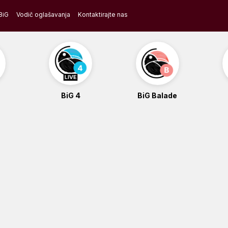
BiG
Vodič oglašavanja
Kontaktirajte nas
BiG 4
BiG Balade