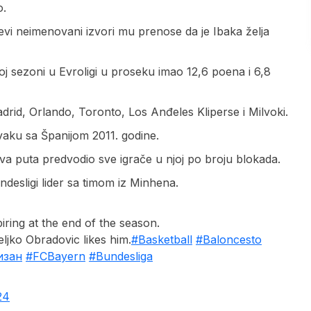
o.
jevi neimenovani izvori mu prenose da je Ibaka želja
koj sezoni u Evroligi u proseku imao 12,6 poena i 6,8
drid, Orlando, Toronto, Los Anđeles Kliperse i Milvoki.
aku sa Španijom 2011. godine.
dva puta predvodio sve igrače u njoj po broju blokada.
desligi lider sa timom iz Minhena.
ring at the end of the season.
eljko Obradovic likes him.
#Basketball
#Baloncesto
изан
#FCBayern
#Bundesliga
24