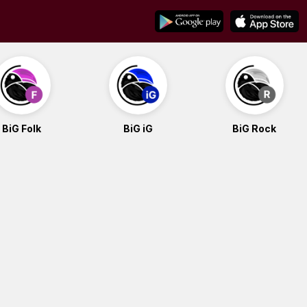
BiG Folk
BiG iG
BiG Rock