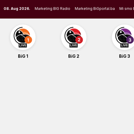
Skip
08. Aug 2026.
Marketing BIG Radio
Marketing BiGportal.ba
Mi smo 
to
content
BiG 1
BiG 2
BiG 3