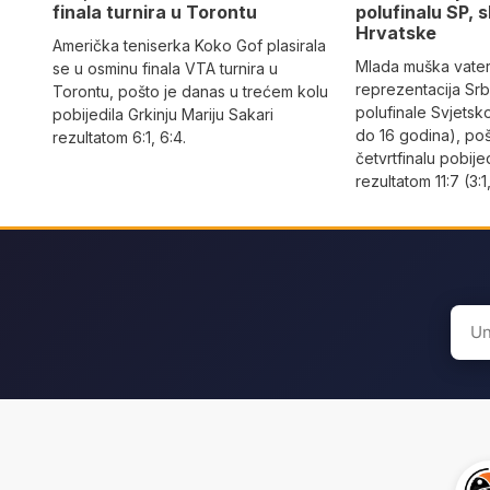
finala turnira u Torontu
polufinalu SP, s
Hrvatske
Američka teniserka Koko Gof plasirala
Mlada muška vate
se u osminu finala VTA turnira u
reprezentacija Srbi
Torontu, pošto je danas u trećem kolu
polufinale Svjetsk
pobijedila Grkinju Mariju Sakari
do 16 godina), po
rezultatom 6:1, 6:4.
četvrtfinalu pobije
rezultatom 11:7 (3:1,
Sear
for: