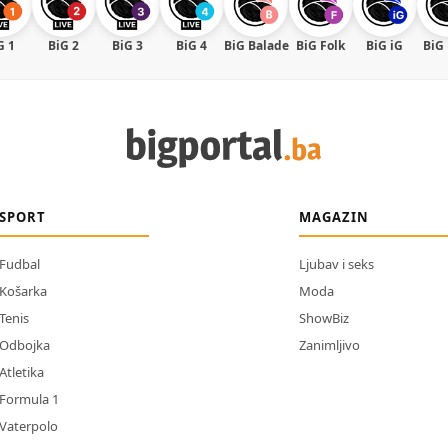
G 1
BiG 2
BiG 3
BiG 4
BiG Balade
BiG Folk
BiG iG
BiG
SPORT
MAGAZIN
Fudbal
Ljubav i seks
Košarka
Moda
Tenis
ShowBiz
Odbojka
Zanimljivo
Atletika
Formula 1
Vaterpolo