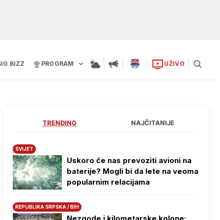
BIG BIZZ
PROGRAM
UŽIVO
TRENDING
NAJČITANIJE
SVIJET
Uskoro će nas prevoziti avioni na
baterije? Mogli bi da lete na veoma
popularnim relacijama
REPUBLIKA SRPSKA / BIH
Nezgode i kilometarske kolone: