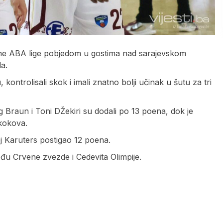
nalne ABA lige pobjedom u gostima nad sarajevskom
a.
ontrolisali skok i imali znatno bolji učinak u šutu za tri
g Braun i Toni DŽekiri su dodali po 13 poena, dok je
skokova.
j Karuters postigao 12 poena.
među Crvene zvezde i Cedevita Olimpije.