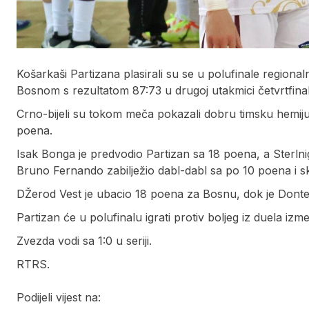
Košarkaši Partizana plasirali su se u polufinale regio
Bosnom s rezultatom 87:73 u drugoj utakmici četvrtfinal
Crno-bijeli su tokom meča pokazali dobru timsku hemiju, k
poena.
Isak Bonga je predvodio Partizan sa 18 poena, a Sterlni
Bruno Fernando zabilježio dabl-dabl sa po 10 poena i 
DŽerod Vest je ubacio 18 poena za Bosnu, dok je Donte
Partizan će u polufinalu igrati protiv boljeg iz duela iz
Zvezda vodi sa 1:0 u seriji.
RTRS.
Podijeli vijest na: