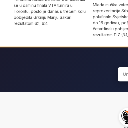
Mlada muška vate
se u osminu finala VTA turnira u
reprezentacija Srbi
Torontu, pošto je danas u trećem kolu
polufinale Svjetsk
pobijedila Grkinju Mariju Sakari
do 16 godina), po
rezultatom 6:1, 6:4.
četvrtfinalu pobije
rezultatom 11:7 (3:1,
Sear
for: