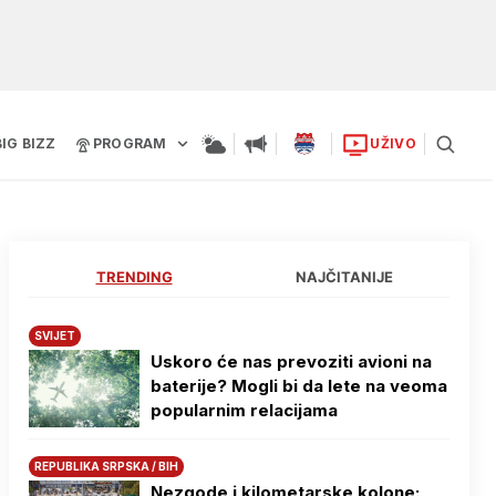
BIG BIZZ
PROGRAM
UŽIVO
TRENDING
NAJČITANIJE
SVIJET
Uskoro će nas prevoziti avioni na
baterije? Mogli bi da lete na veoma
popularnim relacijama
REPUBLIKA SRPSKA / BIH
Nezgode i kilometarske kolone: