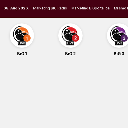
Skip
08. Aug 2026.
Marketing BIG Radio
Marketing BiGportal.ba
Mi smo 
to
content
BiG 1
BiG 2
BiG 3