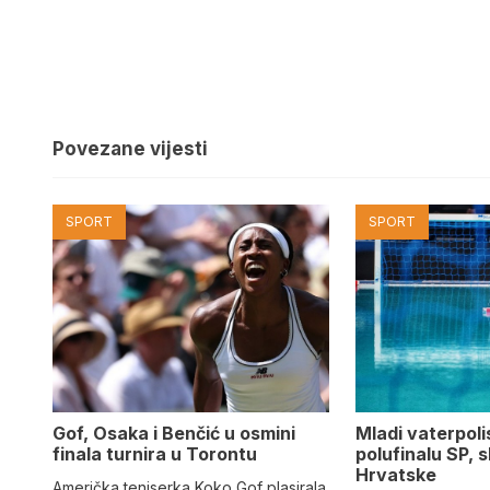
Povezane vijesti
SPORT
SPORT
Gof, Osaka i Benčić u osmini
Mladi vaterpolis
finala turnira u Torontu
polufinalu SP, s
Hrvatske
Američka teniserka Koko Gof plasirala