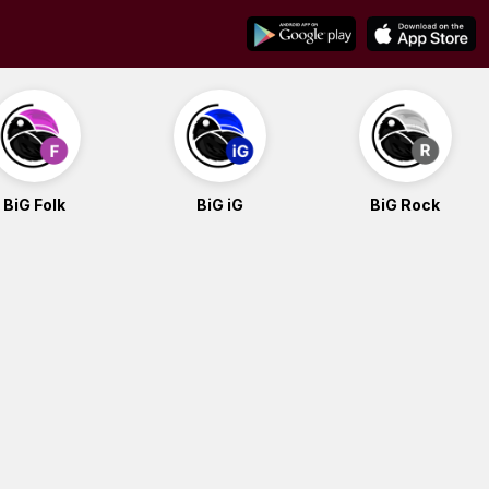
BiG Folk
BiG iG
BiG Rock