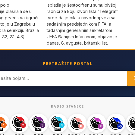
rpolo
isplatila je šestocifrenu sumu bivšoj
je plasirala se u
radnici za koju izvori lista “Telegraf”
og prvenstva (igrači
tvrde da je bila u navodnoj vezi sa
što je u Zagrebu u
sadašnjim predsjednikom FIFA, a
dila selekciju Brazila
tadašnjim generalnim sekretarom
 2:2, 2:1, 4:3).
UEFA Đanijem Infantinom, objavio je
danas, 8. avgusta, britanski list.
PRETRAŽITE PORTAL
ch
RADIO STANICE