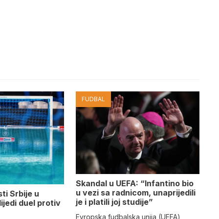
FUDBAL
Skandal u UEFA: “Infantino bio
u vezi sa radnicom, unaprijedili
ti Srbije u
je i platili joj studije”
lijedi duel protiv
Evropska fudbalska unija (UEFA)