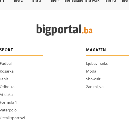
G 1
BiG 2
BiG 3
BiG 4
BiG Balade
BiG Folk
BiG iG
BiG
SPORT
MAGAZIN
Fudbal
Ljubav i seks
Košarka
Moda
Tenis
ShowBiz
Odbojka
Zanimljivo
Atletika
Formula 1
Vaterpolo
Ostali sportovi