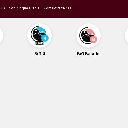
BiG
Vodič oglašavanja
Kontaktirajte nas
BiG 4
BiG Balade