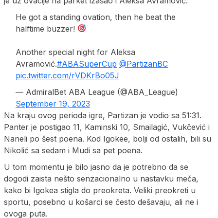
je uz ovacije na parket izašao i Aleksa Avramović.
He got a standing ovation, then he beat the
halftime buzzer!
Another special night for Aleksa
Avramović.
#ABASuperCup
@PartizanBC
pic.twitter.com/rVDKrBo05J
— AdmiralBet ABA League (@ABA_League)
September 19, 2023
Na kraju ovog perioda igre, Partizan je vodio sa 51:31.
Panter je postigao 11, Kaminski 10, Smailagić, Vukčević i
Naneli po šest poena. Kod Igokee, bolji od ostalih, bili su
Nikolić sa sedam i Mudi sa pet poena.
U tom momentu je bilo jasno da je potrebno da se
dogodi zaista nešto senzacionalno u nastavku meča,
kako bi Igokea stigla do preokreta. Veliki preokreti u
sportu, posebno u košarci se često dešavaju, ali ne i
ovoga puta.