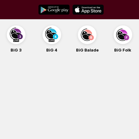
Skip
to
content
BiG 4
BiG Balade
BiG Folk
BiG iG