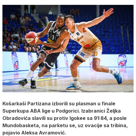
Košarkaši Partizana izborili su plasman u finale
Superkupa ABA lige u Podgorici. Izabranici Željka
Obradovića slavili su protiv Igokee sa 91:84, a posle
Mundobasketa, na parketu se, uz ovacije sa tribina,
pojavio Aleksa Avramović.