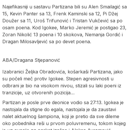
Najefikasniji u sastavu Partizana bili su Alen Smailagić sa
15, Kevin Panter sa 13, Frenk Kaminski sa 12, Pi Džej
Doužer sa 11, Uroš Trifunović i Tristan Vukčević sa po
osam poena. Kod Igokee, Marko Jeremić je postigao 23,
Zoran Nikolić 13 poena i 10 skokova, Nemanja Gordić i
Dragan Milosavljević sa po devet poena.
ABA/Dragana Stjepanović
Izabranici Željka Obradovića, košarkaši Partizana, jako
su počeli meč protiv Igokee. Stepen agresivnosti u
odbrani je bio na visokom nivou, stizali su laki poeni iz
tranzicije, uz otvorenih pozicija…
Partizan je posle prve deonice vodio sa 27:13. Igokea je
nastojala da stigne do egala, nastojala je da zaustavi
nalet aktuelnog šampiona, koji je pretio da sve dileme
oko pobednika reši u prvom poluvremenu, tokom kojeg