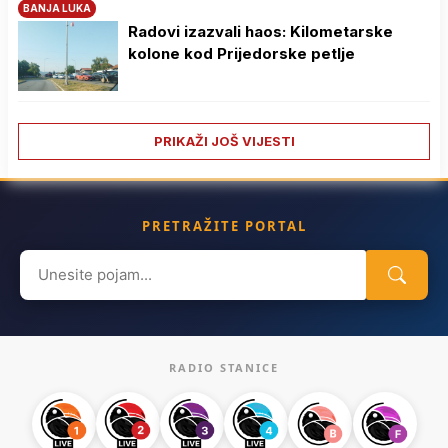
BANJA LUKA
Radovi izazvali haos: Kilometarske
kolone kod Prijedorske petlje
PRIKAŽI JOŠ VIJESTI
PRETRAŽITE PORTAL
Search
for:
RADIO STANICE