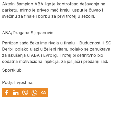
Aktelni šampion ABA lige je kontrolisao dešavanja na
parketu, mirno je priveo meč kraju, usput je čuvao i
svežinu za finale i borbu za prvi trofej u sezoni.
ABA/Dragana Stjepanović
Partizan sada čeka ime rivala u finalu – Budućnost ili SC
Derbi, polako ulazi u željeni ritam, polako se zahuktava
za iskušenja u ABA i Evroligi. Trofej bi definitvno bio
dodatna motivaciona injekcija, za još jači i predaniji rad.
Sportklub.
Podijeli vijest na: