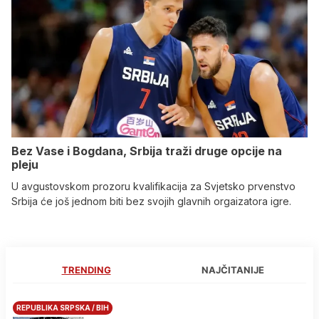
Bez Vase i Bogdana, Srbija traži druge opcije na
pleju
U avgustovskom prozoru kvalifikacija za Svjetsko prvenstvo
Srbija će još jednom biti bez svojih glavnih orgaizatora igre.
TRENDING
NAJČITANIJE
REPUBLIKA SRPSKA / BIH