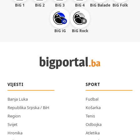
BiG 1
BiG 2
BiG 3
BiG 4
BiG Balade
BiG Folk
BiG iG
BiG Rock
VIJESTI
SPORT
Banja Luka
Fudbal
Republika Srpska / BiH
Košarka
Region
Tenis
Svijet
Odbojka
Hronika
Atletika