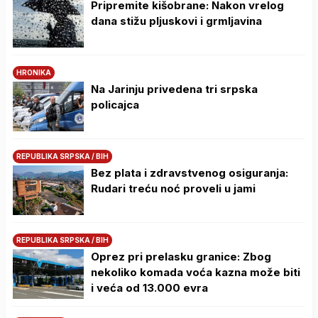
Pripremite kišobrane: Nakon vrelog
dana stižu pljuskovi i grmljavina
HRONIKA
Na Јarinju privedena tri srpska
policajca
REPUBLIKA SRPSKA / BIH
Bez plata i zdravstvenog osiguranja:
Rudari treću noć proveli u jami
REPUBLIKA SRPSKA / BIH
Oprez pri prelasku granice: Zbog
nekoliko komada voća kazna može biti
i veća od 13.000 evra