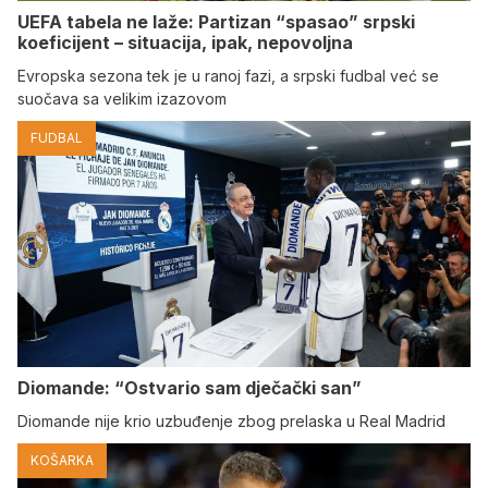
UEFA tabela ne laže: Partizan “spasao” srpski
koeficijent – situacija, ipak, nepovoljna
Evropska sezona tek je u ranoj fazi, a srpski fudbal već se
suočava sa velikim izazovom
FUDBAL
Diomande: “Ostvario sam dječački san”
Diomande nije krio uzbuđenje zbog prelaska u Real Madrid
KOŠARKA