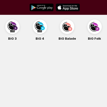
Skip
to
content
BiG 3
BiG 4
BiG Balade
BiG Folk