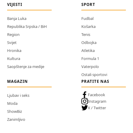
VIJESTI
SPORT
Banja Luka
Fudbal
Republika Srpska / BiH
Košarka
Region
Tenis
Svijet
Odbojka
Hronika
Atletika
Kultura
Formula 1
Saopštenje za medije
Vaterpolo
Ostali sportovi
MAGAZIN
PRATITE NAS
Facebook
Ljubav i seks
Instagram
Moda
X / Twitter
ShowBiz
Zanimljivo