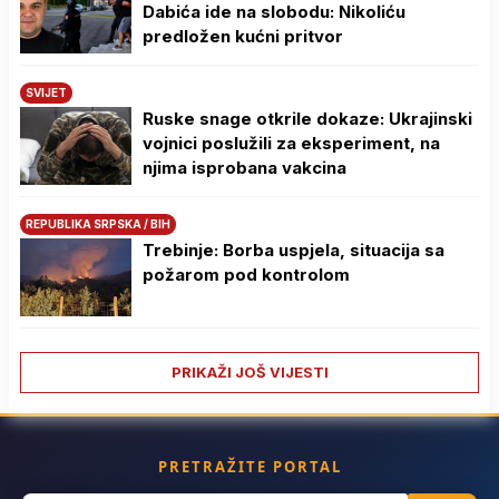
Dabića ide na slobodu: Nikoliću
predložen kućni pritvor
SVIJET
Ruske snage otkrile dokaze: Ukrajinski
vojnici poslužili za eksperiment, na
njima isprobana vakcina
REPUBLIKA SRPSKA / BIH
Trebinje: Borba uspjela, situacija sa
požarom pod kontrolom
PRIKAŽI JOŠ VIJESTI
PRETRAŽITE PORTAL