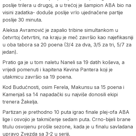
poslije trilera u drugoj, a u trećoj je šampion ABA bio na
visini zadatka- doduše poslije vrlo ujednačene partije
poslije 30 minuta.
Aleksa Avramović je zapalio tribine simultankom u
četvrtoj četvrtini, na kraju je meč završio kao najefikasniji
u oba tabora sa 20 poena (3/4 za dva, 3/5 za tri, 5/7 za
jedan).
Pratio ga je u tom naletu Naneli sa 19 datih koševa, a
vrijedi pomenuti i kapitena Kevina Pantera koji je
utakmicu završio sa 19 poena.
Kod Budućnosti, osim Ferela, Makunsu sa 15 poena i
Kamenjaš sa 14 napadački su najviše donosili ekipi
trenera Žakelja.
Partizan je prethodno 10 puta igrao finale plej-ofa ABA
lige i osvojio je takmičenje sedam puta. Crno-bijeli brane
titulu osvojenu prošle sezone, kada je u finalu savladana
upravo Zvezda sa 3-2 u seriji.