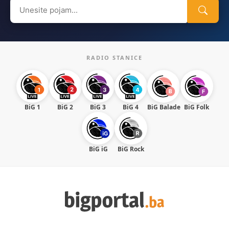
Search
for:
RADIO STANICE
BiG 1
BiG 2
BiG 3
BiG 4
BiG Balade
BiG Folk
BiG iG
BiG Rock