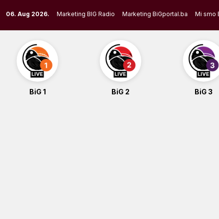
Skip
06. Aug 2026.
Marketing BIG Radio
Marketing BiGportal.ba
Mi smo 
to
content
BiG 1
BiG 2
BiG 3