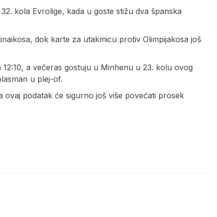
 i 32. kola Evrolige, kada u goste stižu dva španska
inaikosa, dok karte za utakmicu protiv Olimpijakosa još
m 12:10, a večeras gostuju u Minhenu u 23. kolu ovog
plasman u plej-of.
 a ovaj podatak će sigurno još više povećati prosek