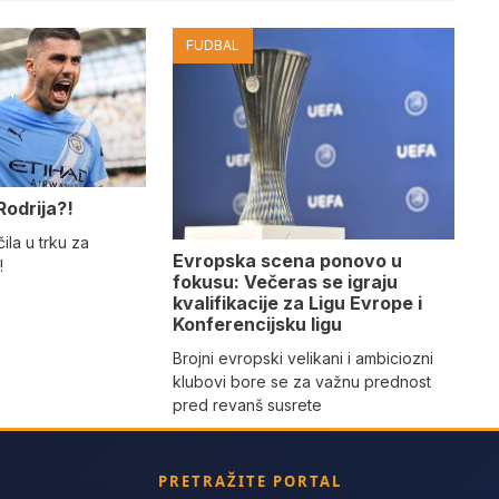
FUDBAL
Rodrija?!
ila u trku za
Evropska scena ponovo u
!
fokusu: Večeras se igraju
kvalifikacije za Ligu Evrope i
Konferencijsku ligu
Brojni evropski velikani i ambiciozni
klubovi bore se za važnu prednost
pred revanš susrete
PRETRAŽITE PORTAL