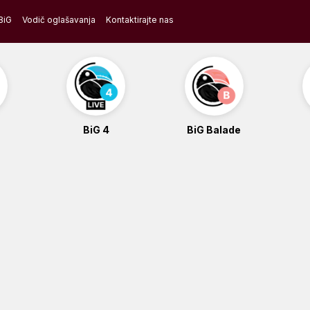
BiG
Vodič oglašavanja
Kontaktirajte nas
BiG 4
BiG Balade