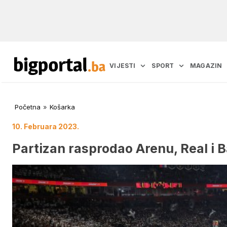
VIJESTI
SPORT
MAGAZIN
Početna
»
Košarka
10. Februara 2023.
Partizan rasprodao Arenu, Real i 