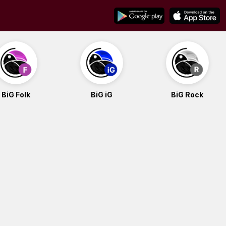
BiG Folk
BiG iG
BiG Rock