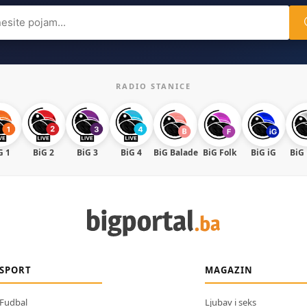
ch
RADIO STANICE
G 1
BiG 2
BiG 3
BiG 4
BiG Balade
BiG Folk
BiG iG
BiG
SPORT
MAGAZIN
Fudbal
Ljubav i seks