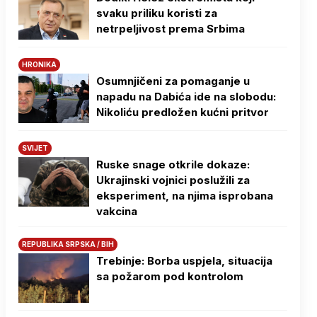
svaku priliku koristi za
netrpeljivost prema Srbima
HRONIKA
Osumnjičeni za pomaganje u
napadu na Dabića ide na slobodu:
Nikoliću predložen kućni pritvor
SVIJET
Ruske snage otkrile dokaze:
Ukrajinski vojnici poslužili za
eksperiment, na njima isprobana
vakcina
REPUBLIKA SRPSKA / BIH
Trebinje: Borba uspjela, situacija
sa požarom pod kontrolom