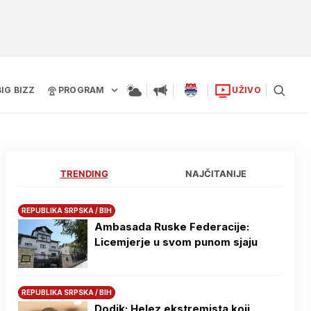
BIG BIZZ
PROGRAM
UŽIVO
TRENDING
NAJČITANIJE
REPUBLIKA SRPSKA / BIH
Ambasada Ruske Federacije:
Licemjerje u svom punom sjaju
REPUBLIKA SRPSKA / BIH
Dodik: Helez ekstremista koji