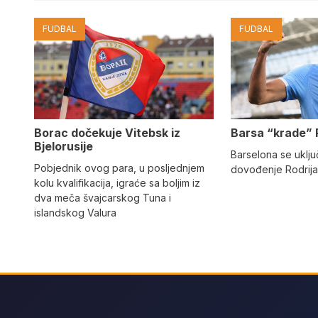
FUDBAL
FUDBAL
Barsa “krade” 
Borac dočekuje Vitebsk iz
Bjelorusije
Barselona se uključ
Pobjednik ovog para, u posljednjem
dovođenje Rodrija
kolu kvalifikacija, igraće sa boljim iz
dva meča švajcarskog Tuna i
islandskog Valura