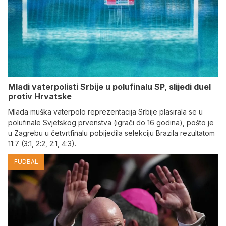
Mladi vaterpolisti Srbije u polufinalu SP, slijedi duel
protiv Hrvatske
Mlada muška vaterpolo reprezentacija Srbije plasirala se u
polufinale Svjetskog prvenstva (igrači do 16 godina), pošto je
u Zagrebu u četvrtfinalu pobijedila selekciju Brazila rezultatom
11:7 (3:1, 2:2, 2:1, 4:3).
FUDBAL