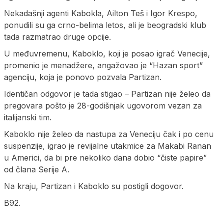
Nekadašnji agenti Kabokla, Ailton Teš i Igor Krespo,
ponudili su ga crno-belima letos, ali je beogradski klub
tada razmatrao druge opcije.
U međuvremenu, Kaboklo, koji je posao igrač Venecije,
promenio je menadžere, angažovao je “Hazan sport”
agenciju, koja je ponovo pozvala Partizan.
Identičan odgovor je tada stigao – Partizan nije želeo da
pregovara pošto je 28-godišnjak ugovorom vezan za
italijanski tim.
Kaboklo nije želeo da nastupa za Veneciju čak i po cenu
suspenzije, igrao je revijalne utakmice za Makabi Ranan
u Americi, da bi pre nekoliko dana dobio “čiste papire”
od člana Serije A.
Na kraju, Partizan i Kaboklo su postigli dogovor.
B92.