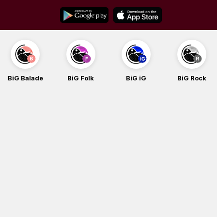
Skip
to
content
BiG Balade
BiG Folk
BiG iG
BiG Rock