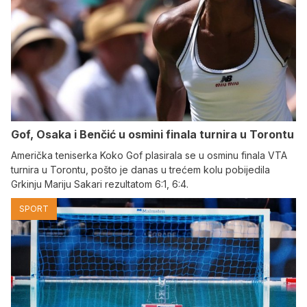
Gof, Osaka i Benčić u osmini finala turnira u Torontu
Američka teniserka Koko Gof plasirala se u osminu finala VTA
turnira u Torontu, pošto je danas u trećem kolu pobijedila
Grkinju Mariju Sakari rezultatom 6:1, 6:4.
SPORT