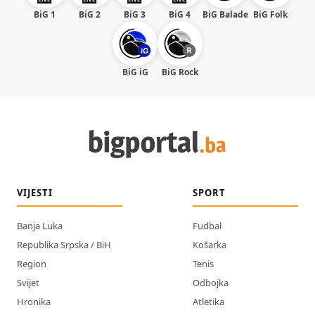
BiG 1
BiG 2
BiG 3
BiG 4
BiG Balade
BiG Folk
BiG iG
BiG Rock
VIJESTI
SPORT
Banja Luka
Fudbal
Republika Srpska / BiH
Košarka
Region
Tenis
Svijet
Odbojka
Hronika
Atletika