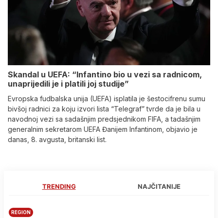
Skandal u UEFA: “Infantino bio u vezi sa radnicom,
unaprijedili je i platili joj studije”
Evropska fudbalska unija (UEFA) isplatila je šestocifrenu sumu
bivšoj radnici za koju izvori lista “Telegraf” tvrde da je bila u
navodnoj vezi sa sadašnjim predsjednikom FIFA, a tadašnjim
generalnim sekretarom UEFA Đanijem Infantinom, objavio je
danas, 8. avgusta, britanski list.
TRENDING
NAJČITANIJE
REGION