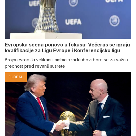
Evropska scena ponovo u fokusu: Večeras se igraju
kvalifikacije za Ligu Evrope i Konferencijsku ligu
Brojni evropski velikani i ambiciozni klubovi bore se za važnu
prednost pred revanš susrete
FUDBAL