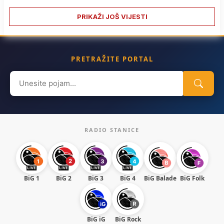
PRIKAŽI JOŠ VIJESTI
PRETRAŽITE PORTAL
Search
for:
RADIO STANICE
BiG 1
BiG 2
BiG 3
BiG 4
BiG Balade
BiG Folk
BiG iG
BiG Rock