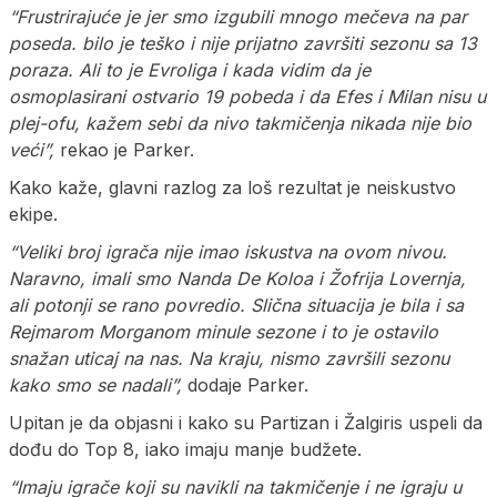
“Frustrirajuće je jer smo izgubili mnogo mečeva na par
poseda. bilo je teško i nije prijatno završiti sezonu sa 13
poraza. Ali to je Evroliga i kada vidim da je
osmoplasirani ostvario 19 pobeda i da Efes i Milan nisu u
plej-ofu, kažem sebi da nivo takmičenja nikada nije bio
veći”,
rekao je Parker.
Kako kaže, glavni razlog za loš rezultat je neiskustvo
ekipe.
“Veliki broj igrača nije imao iskustva na ovom nivou.
Naravno, imali smo Nanda De Koloa i Žofrija Lovernja,
ali potonji se rano povredio. Slična situacija je bila i sa
Rejmarom Morganom minule sezone i to je ostavilo
snažan uticaj na nas. Na kraju, nismo završili sezonu
kako smo se nadali”,
dodaje Parker.
Upitan je da objasni i kako su Partizan i Žalgiris uspeli da
dođu do Top 8, iako imaju manje budžete.
“Imaju igrače koji su navikli na takmičenje i ne igraju u