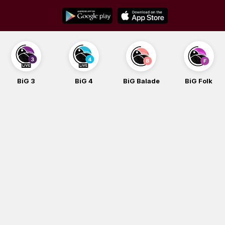
Skip
to
content
BiG 3
BiG 4
BiG Balade
BiG Folk