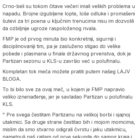
Crno-beli su tokom čitave večeri imali velikih problema u
napadu. Brojne izgubljene lopte, loše odluke i promašeni
šutevi za tri poena u ključnim trenucima nisu im dozvolili
da ozbiljnije ugroze raspoloženog rivala.
FMP je od prvog minuta bio konkretniji, sigurniji i
disciplinovaniji tim, pa je zasluženo stigao do velike
pobede i plasmana u finale državnog prvenstva, dok je
Partizan sezonu u KLS-u završio već u polufinalu.
Kompletan tok meča možete pratiti putem našeg LAJV
BLOGA.
To bi bilo sve za ovaj meč, u kojem je FMP napravio
veliko iznenađenje, jer je savladao Partizan u polufinalu
KLS.
" Pre svega čestitam Partizanu na velikoj borbi i sjajnoj
utakmici. Sa druge strane čestitao bih i mojom momcima,
mislim da smo stvarno odigrali čvrstu i jaku utakmicu,
nametnuli naš raitam od prve sekunde do samog kraja i