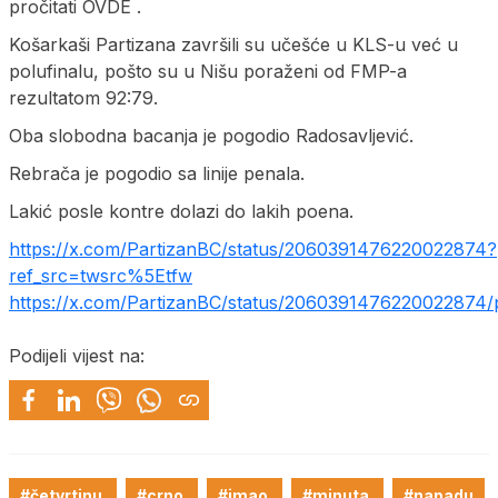
pročitati OVDE .
Košarkaši Partizana završili su učešće u KLS-u već u
polufinalu, pošto su u Nišu poraženi od FMP-a
rezultatom 92:79.
Oba slobodna bacanja je pogodio Radosavljević.
Rebrača je pogodio sa linije penala.
Lakić posle kontre dolazi do lakih poena.
https://x.com/PartizanBC/status/2060391476220022874?
ref_src=twsrc%5Etfw
https://x.com/PartizanBC/status/2060391476220022874/
Podijeli vijest na:
#četvrtinu
#crno
#imao
#minuta
#napadu