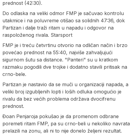
prednost (42:30).
Do odlaska na veliki odmor FMP je sačuvao kontrolu
utakmice i na poluvreme otišao sa solidnih 47:36, dok
Partizan i dalje traži ritam u napadu i odgovor na
raspoloženog rivala. Starsport
FMP je i treću četvrtinu otvorio na odličan način i brzo
povećao prednost na 55:40, najviše zahvaljujući
sigurnom šutu sa distance. "Panteri" su u kratkom
razmaku pogodili dve trojke i dodatno stavili pritisak na
crno-bele.
Partizan je nastavio da se muči u organizaciji napada, a
veliki broj izgubljenih lopti i loših odluka omogućio je
rivalu da bez većih problema održava dvocifrenu
prednost.
Đoan Penjaroja pokušao je da promenom odbrane
poremeti ritam FMP, pa su crno-beli u nekoliko navrata
prelazili na zonu, ali ni to nije donelo željeni rezultat.