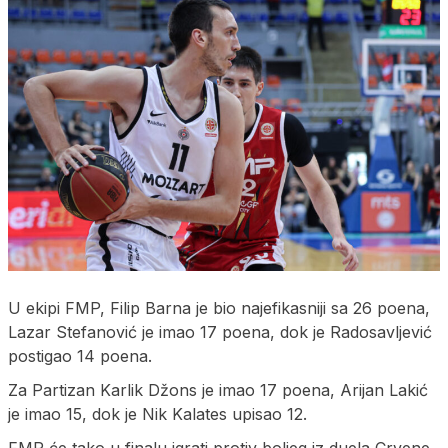
U ekipi FMP, Filip Barna je bio najefikasniji sa 26 poena,
Lazar Stefanović je imao 17 poena, dok je Radosavljević
postigao 14 poena.
Za Partizan Karlik Džons je imao 17 poena, Arijan Lakić
je imao 15, dok je Nik Kalates upisao 12.
FMP će tako u finalu igrati protiv boljeg iz duela Crvene