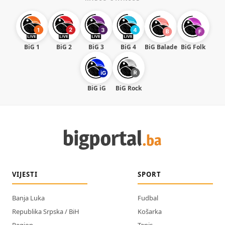
BiG 1
BiG 2
BiG 3
BiG 4
BiG Balade
BiG Folk
BiG iG
BiG Rock
VIJESTI
SPORT
Banja Luka
Fudbal
Republika Srpska / BiH
Košarka
Region
Tenis