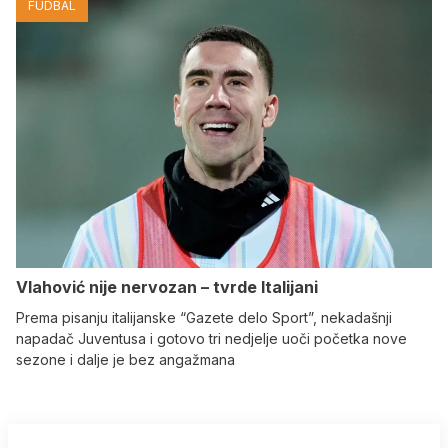
FUDBAL
Vlahović nije nervozan – tvrde Italijani
Prema pisanju italijanske “Gazete delo Sport”, nekadašnji
napadač Juventusa i gotovo tri nedjelje uoči početka nove
sezone i dalje je bez angažmana