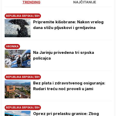
TRENDING
NAJČITANIJE
REPUBLIKA SRPSKA / BIH
Pripremite kišobrane: Nakon vrelog
dana stižu pljuskovi i grmljavina
HRONIKA
Na Јarinju privedena tri srpska
policajca
REPUBLIKA SRPSKA / BIH
Bez plata i zdravstvenog osiguranja:
Rudari treću noć proveli u jami
REPUBLIKA SRPSKA / BIH
Oprez pri prelasku granice: Zbog