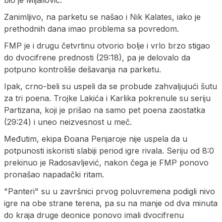
Zanimljivo, na parketu se našao i Nik Kalates, iako je
prethodnih dana imao problema sa povredom.
FMP je i drugu četvrtinu otvorio bolje i vrlo brzo stigao
do dvocifrene prednosti (29:18), pa je delovalo da
potpuno kontroliše dešavanja na parketu.
Ipak, crno-beli su uspeli da se probude zahvaljujući šutu
za tri poena. Trojke Lakića i Karlika pokrenule su seriju
Partizana, koji je prišao na samo pet poena zaostatka
(29:24) i uneo neizvesnost u meč.
Međutim, ekipa Đoana Penjaroje nije uspela da u
potpunosti iskoristi slabiji period igre rivala. Seriju od 8:0
prekinuo je Radosavljević, nakon čega je FMP ponovo
pronašao napadački ritam.
"Panteri" su u završnici prvog poluvremena podigli nivo
igre na obe strane terena, pa su na manje od dva minuta
do kraja druge deonice ponovo imali dvocifrenu