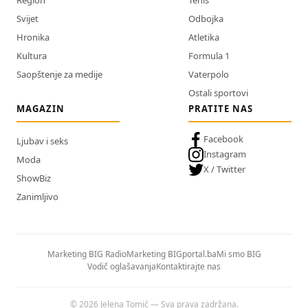
Svijet
Odbojka
Hronika
Atletika
Kultura
Formula 1
Saopštenje za medije
Vaterpolo
Ostali sportovi
MAGAZIN
PRATITE NAS
Facebook
Ljubav i seks
Instagram
Moda
X / Twitter
ShowBiz
Zanimljivo
Marketing BIG Radio
Marketing BIGportal.ba
Mi smo BIG
Vodič oglašavanja
Kontaktirajte nas
© 2026 Jelena Tomić — Sva prava zadržana.