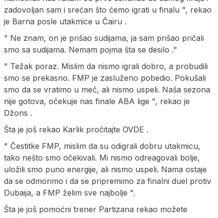
zadovoljan sam i srećan što ćemo igrati u finalu ", rekao
je Barna posle utakmice u Čairu .
" Ne znam, on je prišao sudijama, ja sam prišao pričali
smo sa sudijama. Nemam pojma šta se desilo ."
" Težak poraz. Mislim da nismo igrali dobro, a probudili
smo se prekasno. FMP je zasluženo pobedio. Pokušali
smo da se vratimo u meč, ali nismo uspeli. Naša sezona
nije gotova, očekuje nas finale ABA lige ", rekao je
Džons .
Šta je još rekao Karlik pročitajte OVDE .
" Čestitke FMP, mislim da su odigrali dobru utakmicu,
tako nešto smo očekivali. Mi nismo odreagovali bolje,
uložili smo puno energije, ali nismo uspeli. Nama ostaje
da se odmorimo i da se pripremimo za finalni duel protiv
Dubaija, a FMP želim sve najbolje ".
Šta je još pomoćni trener Partizana rekao možete