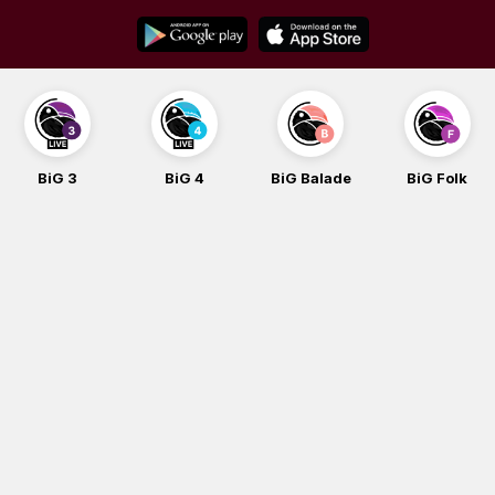
Skip
to
content
BiG 4
BiG Balade
BiG Folk
BiG iG