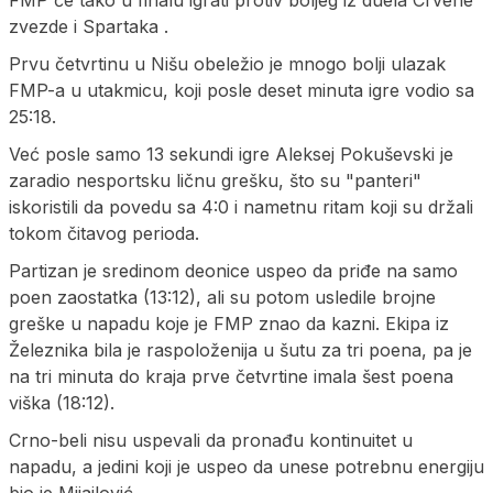
zvezde i Spartaka .
Prvu četvrtinu u Nišu obeležio je mnogo bolji ulazak
FMP-a u utakmicu, koji posle deset minuta igre vodio sa
25:18.
Već posle samo 13 sekundi igre Aleksej Pokuševski je
zaradio nesportsku ličnu grešku, što su "panteri"
iskoristili da povedu sa 4:0 i nametnu ritam koji su držali
tokom čitavog perioda.
Partizan je sredinom deonice uspeo da priđe na samo
poen zaostatka (13:12), ali su potom usledile brojne
greške u napadu koje je FMP znao da kazni. Ekipa iz
Železnika bila je raspoloženija u šutu za tri poena, pa je
na tri minuta do kraja prve četvrtine imala šest poena
viška (18:12).
Crno-beli nisu uspevali da pronađu kontinuitet u
napadu, a jedini koji je uspeo da unese potrebnu energiju
bio je Mijailović.