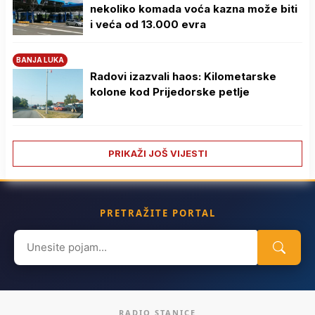
nekoliko komada voća kazna može biti
i veća od 13.000 evra
BANJA LUKA
Radovi izazvali haos: Kilometarske
kolone kod Prijedorske petlje
PRIKAŽI JOŠ VIJESTI
PRETRAŽITE PORTAL
Search
for:
RADIO STANICE