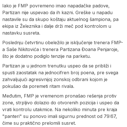
Iako je FMP povremeno imao napadačke padove,
Partizan nije uspevao da ih kazni. Greške u napadu
nastavile su da skupo koštaju aktuelnog šampiona, pa
ekipa iz Železnika i dalje drži meč pod kontrolom u
nastavku susreta.
Poslednju četvrtinu obeležilo je isključenje trenera FMP-
a Saše Nikitovića i trenera Partizana Đoana Penjaroje,
što je dodatno podiglo tenzije na parketu.
Partizan je u jednom trenutku uspeo da se približi i
spusti zaostatak na jednocifren broj poena, pre svega
zahvaljujući agresivnijoj zonskoj odbrani kojom je
pokušao da poremeti ritam rivala.
Međutim, FMP je vremenom pronašao rešenja protiv
zone, strpljivo dolazio do otvorenih pozicija i uspeo da
vrati kontrolu utakmice. Na nekoliko minuta pre kraja
"panteri" su ponovo imali sigurnu prednost od 79:67,
čime su praktično prelomili susret.