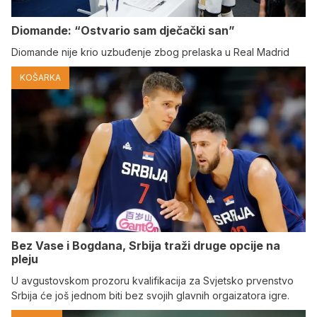
Diomande: “Ostvario sam dječački san”
Diomande nije krio uzbuđenje zbog prelaska u Real Madrid
KOŠARKA
Bez Vase i Bogdana, Srbija traži druge opcije na
pleju
U avgustovskom prozoru kvalifikacija za Svjetsko prvenstvo
Srbija će još jednom biti bez svojih glavnih orgaizatora igre.