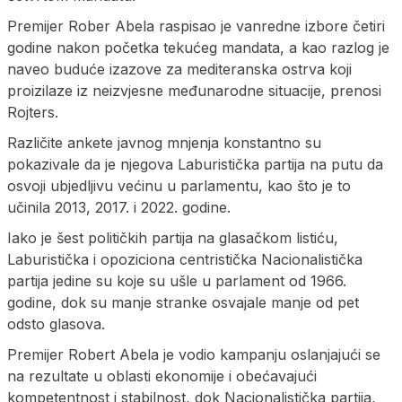
Premijer Rober Abela raspisao je vanredne izbore četiri
godine nakon početka tekućeg mandata, a kao razlog je
naveo buduće izazove za mediteranska ostrva koji
proizilaze iz neizvjesne međunarodne situacije, prenosi
Rojters.
Različite ankete javnog mnjenja konstantno su
pokazivale da je njegova Laburistička partija na putu da
osvoji ubjedljivu većinu u parlamentu, kao što je to
učinila 2013, 2017. i 2022. godine.
Iako je šest političkih partija na glasačkom listiću,
Laburistička i opoziciona centristička Nacionalistička
partija jedine su koje su ušle u parlament od 1966.
godine, dok su manje stranke osvajale manje od pet
odsto glasova.
Premijer Robert Abela je vodio kampanju oslanjajući se
na rezultate u oblasti ekonomije i obećavajući
kompetentnost i stabilnost, dok Nacionalistička partija,