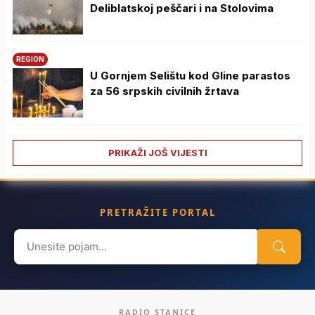
Deliblatskoj peščari i na Stolovima
REGION
U Gornjem Selištu kod Gline parastos
za 56 srpskih civilnih žrtava
PRIKAŽI JOŠ VIJESTI
PRETRAŽITE PORTAL
Search
for:
RADIO STANICE