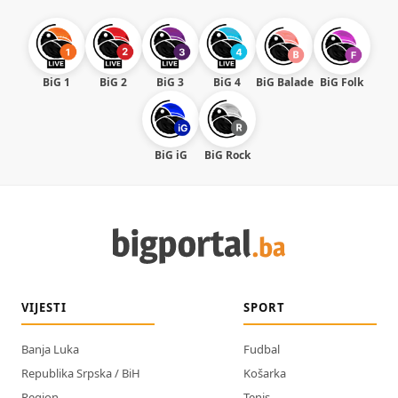
BiG 1
BiG 2
BiG 3
BiG 4
BiG Balade
BiG Folk
BiG iG
BiG Rock
VIJESTI
SPORT
Banja Luka
Fudbal
Republika Srpska / BiH
Košarka
Region
Tenis