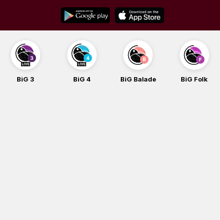
Skip
to
content
BiG 3
BiG 4
BiG Balade
BiG Folk