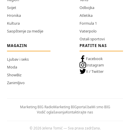
Svijet
Odbojka
Hronika
Atletika
Kultura
Formula 1
Saopštenje za medije
Vaterpolo
Ostali sportovi
MAGAZIN
PRATITE NAS
Facebook
Ljubav i seks
Instagram
Moda
X / Twitter
ShowBiz
Zanimljivo
Marketing BIG Radio
Marketing BIGportal.ba
Mi smo BIG
Vodič oglašavanja
Kontaktirajte nas
© 2026 Jelena Tomić — Sva prava zadržana.