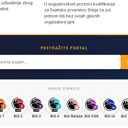
o uzbuđenje zbog
U avgustovskom prozoru kvalifikacija
adrid
za Svjetsko prvenstvo Srbija će još
jednom biti bez svojih glavnih
orgaizatora igre.
PRETRAŽITE PORTAL
ch
RADIO STANICE
G 1
BiG 2
BiG 3
BiG 4
BiG Balade
BiG Folk
BiG iG
BiG