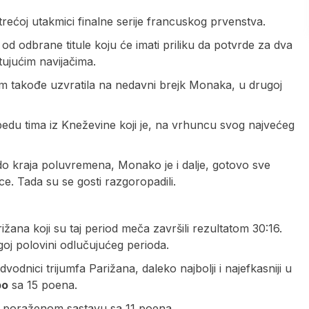
rećoj utakmici finalne serije francuskog prvenstva.
 od odbrane titule koju će imati priliku da potvrde za dva
tujućim navijačima.
takođe uzvratila na nedavni brejk Monaka, u drugoj
edu tima iz Kneževine koji je, na vrhuncu svog najvećeg
 do kraja poluvremena, Monako je i dalje, gotovo sve
e. Tada su se gosti razgoropadili.
ižana koji su taj period meča završili rezultatom 30:16.
rugoj polovini odlučujućeg perioda.
dvodnici trijumfa Parižana, daleko najbolji i najefkasniji u
bo
sa 15 poena.
 u poraženom sastavu sa 11 poena.