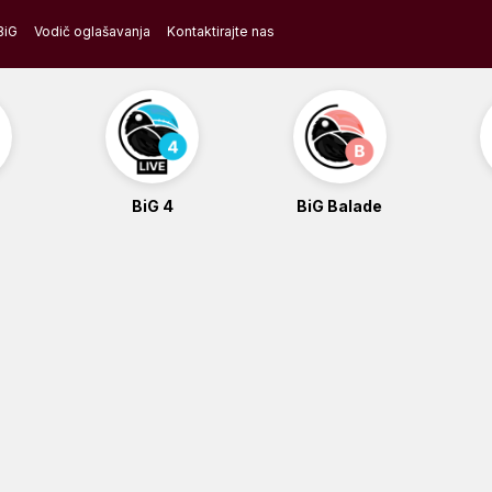
BiG
Vodič oglašavanja
Kontaktirajte nas
BiG 4
BiG Balade