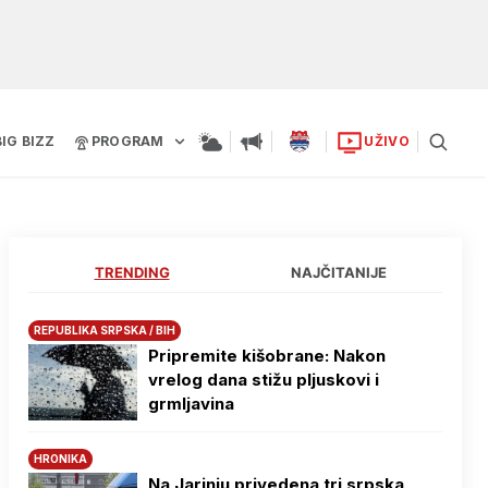
BIG BIZZ
PROGRAM
UŽIVO
TRENDING
NAJČITANIJE
REPUBLIKA SRPSKA / BIH
Pripremite kišobrane: Nakon
vrelog dana stižu pljuskovi i
grmljavina
HRONIKA
Na Јarinju privedena tri srpska