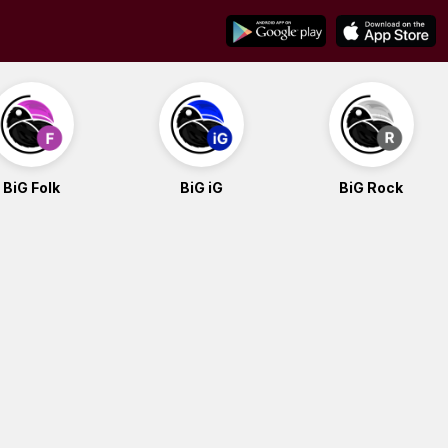
BiG Folk
BiG iG
BiG Rock