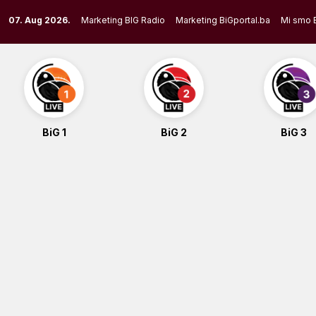
Skip
07. Aug 2026.
Marketing BIG Radio
Marketing BiGportal.ba
Mi smo 
to
content
BiG 1
BiG 2
BiG 3