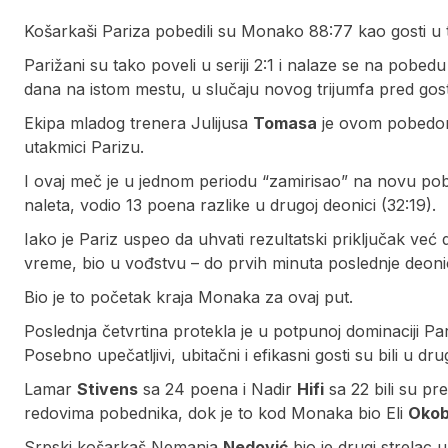
Košarkaši Pariza pobedili su Monako 88:77 kao gosti u t
Parižani su tako poveli u seriji 2:1 i nalaze se na pobedu
dana na istom mestu, u slučaju novog trijumfa pred gos
Ekipa mladog trenera Julijusa
Tomasa
je ovom pobedom 
utakmici Parizu.
I ovaj meč je u jednom periodu “zamirisao” na novu pob
naleta, vodio 13 poena razlike u drugoj deonici (32:19).
Iako je Pariz uspeo da uhvati rezultatski priključak već
vreme, bio u vođstvu – do prvih minuta poslednje deonic
Bio je to početak kraja Monaka za ovaj put.
Poslednja četvrtina protekla je u potpunoj dominaciji Par
Posebno upečatljivi, ubitačni i efikasni gosti su bili u d
Lamar
Stivens
sa 24 poena i Nadir
Hifi
sa 22 bili su pre
redovima pobednika, dok je to kod Monaka bio Eli
Oko
Srpski košarkaš Nemanja
Nedović
bio je drugi strelac