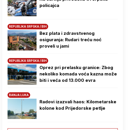
policajca
REPUBLIKA SRPSKA / BIH
Bez plata i zdravstvenog
osiguranja: Rudari treću noć
proveli u jami
REPUBLIKA SRPSKA / BIH
Oprez pri prelasku granice: Zbog
nekoliko komada voća kazna može
biti i veća od 13.000 evra
BANJA LUKA
Radovi izazvali haos: Kilometarske
kolone kod Prijedorske petlje