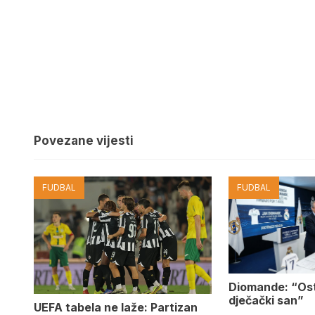
Povezane vijesti
FUDBAL
FUDBAL
Diomande: “Os
dječački san”
UEFA tabela ne laže: Partizan