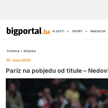
VIJESTI
SPORT
MAGAZIN
Početna
»
Košarka
20. Juna 2026.
Pariz na pobjedu od titule – Nedov