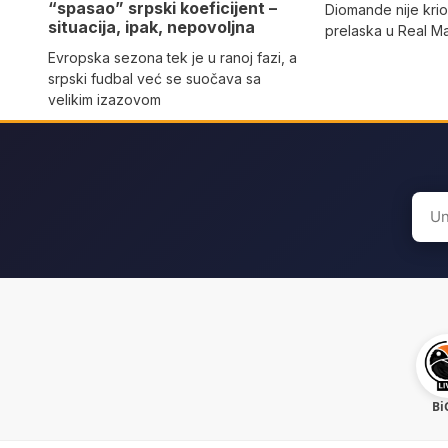
“spasao” srpski koeficijent –
Diomande nije kri
situacija, ipak, nepovoljna
prelaska u Real M
Evropska sezona tek je u ranoj fazi, a
srpski fudbal već se suočava sa
velikim izazovom
Sear
for:
Bi