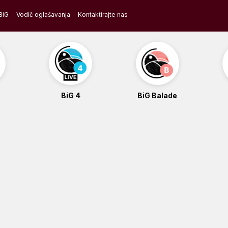
BiG
Vodič oglašavanja
Kontaktirajte nas
BiG 4
BiG Balade