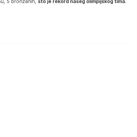
rnu, 5 bronzanih,
što je rekord našeg olimpijskog tima
.