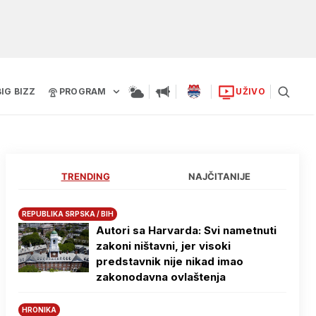
BIG BIZZ
PROGRAM
UŽIVO
TRENDING
NAJČITANIJE
REPUBLIKA SRPSKA / BIH
Autori sa Harvarda: Svi nametnuti
zakoni ništavni, jer visoki
predstavnik nije nikad imao
zakonodavna ovlaštenja
HRONIKA