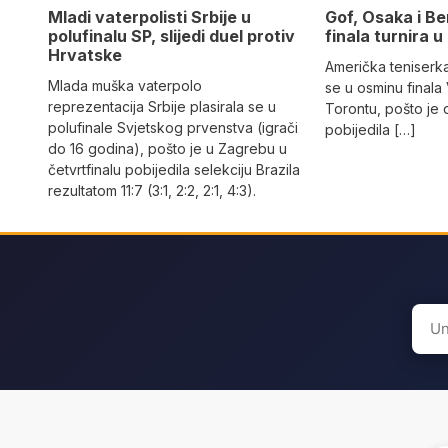
Mladi vaterpolisti Srbije u
Gof, Osaka i Be
polufinalu SP, slijedi duel protiv
finala turnira 
Hrvatske
Američka teniserka
Mlada muška vaterpolo
se u osminu finala 
reprezentacija Srbije plasirala se u
Torontu, pošto je 
polufinale Svjetskog prvenstva (igrači
pobijedila […]
do 16 godina), pošto je u Zagrebu u
četvrtfinalu pobijedila selekciju Brazila
rezultatom 11:7 (3:1, 2:2, 2:1, 4:3).
Sear
for: