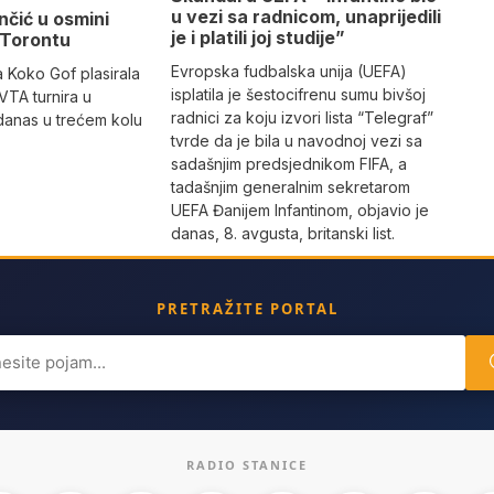
u vezi sa radnicom, unaprijedili
nčić u osmini
je i platili joj studije”
u Torontu
Evropska fudbalska unija (UEFA)
 Koko Gof plasirala
isplatila je šestocifrenu sumu bivšoj
VTA turnira u
radnici za koju izvori lista “Telegraf”
danas u trećem kolu
tvrde da je bila u navodnoj vezi sa
sadašnjim predsjednikom FIFA, a
tadašnjim generalnim sekretarom
UEFA Đanijem Infantinom, objavio je
danas, 8. avgusta, britanski list.
PRETRAŽITE PORTAL
ch
RADIO STANICE