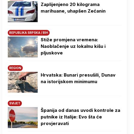
Zaplijenjeno 20 kilograma
marihuane, uhapšen Zećanin
REPUBLIKA SRPSKA / BIH
Stiže promjena vremena:
Naoblačenje uz lokalnu kišu i
pljuskove
REGION
Hrvatska: Bunari presušili, Dunav
na istorijskom minimumu
SVIJET
Španija od danas uvodi kontrole za
putnike iz Italije: Evo šta će
provjeravati