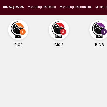
Skip
08. Aug 2026.
Marketing BIG Radio
Marketing BiGportal.ba
Mi smo 
to
content
BiG 1
BiG 2
BiG 3