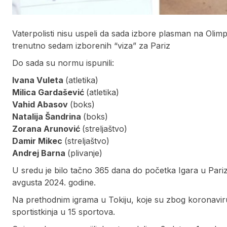
Vaterpolisti nisu uspeli da sada izbore plasman na Olimpi
trenutno sedam izborenih “viza” za Pariz
Do sada su normu ispunili:
Ivana Vuleta
(atletika)
Milica Gardašević
(atletika)
Vahid Abasov
(boks)
Natalija Šandrina
(boks)
Zorana Arunović
(streljaštvo)
Damir Mikec
(streljaštvo)
Andrej Barna
(plivanje)
U sredu je bilo tačno 365 dana do početka Igara u Pariz
avgusta 2024. godine.
Na prethodnim igrama u Tokiju, koje su zbog koronavirus
sportistkinja u 15 sportova.