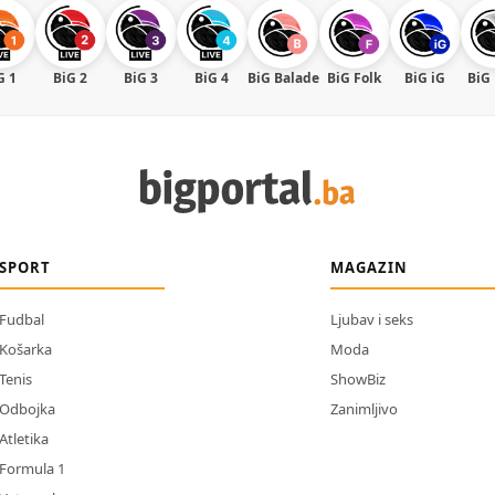
G 1
BiG 2
BiG 3
BiG 4
BiG Balade
BiG Folk
BiG iG
BiG
SPORT
MAGAZIN
Fudbal
Ljubav i seks
Košarka
Moda
Tenis
ShowBiz
Odbojka
Zanimljivo
Atletika
Formula 1