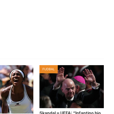
FUDBAL
Skandal u UEFA: “Infantino bio