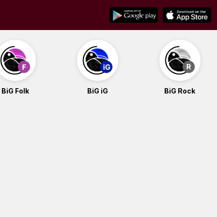
BiG Folk
BiG iG
BiG Rock