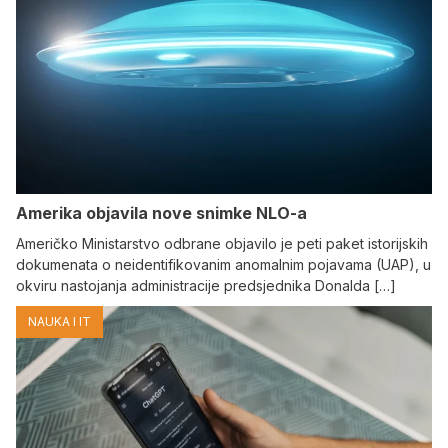
Amerika objavila nove snimke NLO-a
Američko Ministarstvo odbrane objavilo je peti paket istorijskih
dokumenata o neidentifikovanim anomalnim pojavama (UAP), u
okviru nastojanja administracije predsjednika Donalda […]
NAUKA I IT