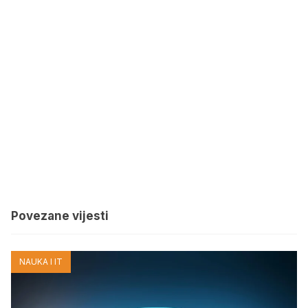
Povezane vijesti
NAUKA I IT