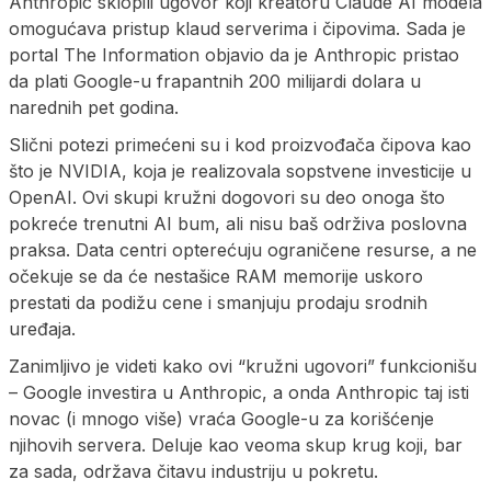
Anthropic sklopili ugovor koji kreatoru Claude AI modela
omogućava pristup klaud serverima i čipovima. Sada je
portal The Information objavio da je Anthropic pristao
da plati Google-u frapantnih 200 milijardi dolara u
narednih pet godina.
Slični potezi primećeni su i kod proizvođača čipova kao
što je NVIDIA, koja je realizovala sopstvene investicije u
OpenAI. Ovi skupi kružni dogovori su deo onoga što
pokreće trenutni AI bum, ali nisu baš održiva poslovna
praksa. Data centri opterećuju ograničene resurse, a ne
očekuje se da će nestašice RAM memorije uskoro
prestati da podižu cene i smanjuju prodaju srodnih
uređaja.
Zanimljivo je videti kako ovi “kružni ugovori” funkcionišu
– Google investira u Anthropic, a onda Anthropic taj isti
novac (i mnogo više) vraća Google-u za korišćenje
njihovih servera. Deluje kao veoma skup krug koji, bar
za sada, održava čitavu industriju u pokretu.