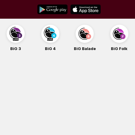
Skip
to
content
BiG 3
BiG 4
BiG Balade
BiG Folk