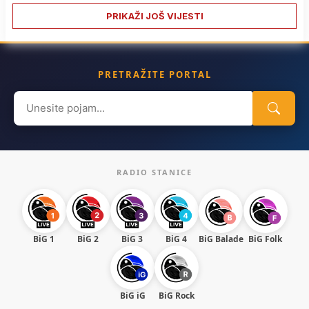
PRIKAŽI JOŠ VIJESTI
PRETRAŽITE PORTAL
Search
for:
RADIO STANICE
BiG 1
BiG 2
BiG 3
BiG 4
BiG Balade
BiG Folk
BiG iG
BiG Rock