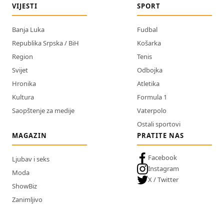
VIJESTI
SPORT
Banja Luka
Fudbal
Republika Srpska / BiH
Košarka
Region
Tenis
Svijet
Odbojka
Hronika
Atletika
Kultura
Formula 1
Saopštenje za medije
Vaterpolo
Ostali sportovi
MAGAZIN
PRATITE NAS
Facebook
Ljubav i seks
Instagram
Moda
X / Twitter
ShowBiz
Zanimljivo