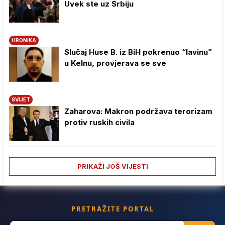
Uvek ste uz Srbiju
HRONIKA
Slučaj Huse B. iz BiH pokrenuo “lavinu”
u Kelnu, provjerava se sve
SVIJET
Zaharova: Makron podržava terorizam
protiv ruskih civila
PRIKAŽI JOŠ VIJESTI
PRETRAŽITE PORTAL