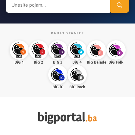
Search
for:
RADIO STANICE
BiG 1
BiG 2
BiG 3
BiG 4
BiG Balade
BiG Folk
BiG iG
BiG Rock