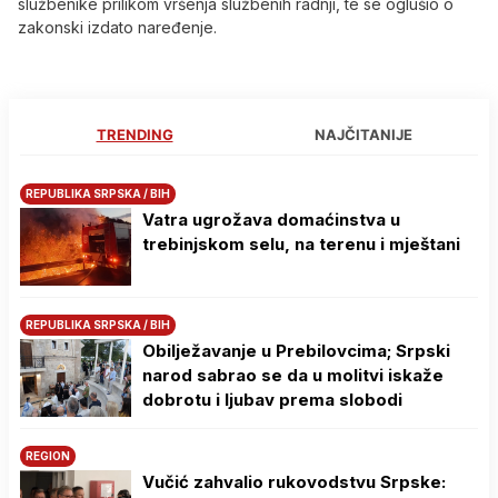
službenike prilikom vršenja službenih radnji, te se oglušio o
zakonski izdato naređenje.
TRENDING
NAJČITANIJE
REPUBLIKA SRPSKA / BIH
Vatra ugrožava domaćinstva u
trebinjskom selu, na terenu i mještani
REPUBLIKA SRPSKA / BIH
Obilježavanje u Prebilovcima; Srpski
narod sabrao se da u molitvi iskaže
dobrotu i ljubav prema slobodi
REGION
Vučić zahvalio rukovodstvu Srpske: