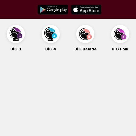
Skip
to
content
BiG 3
BiG 4
BiG Balade
BiG Folk