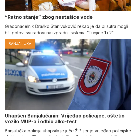
“Ratno stanje” zbog nestašice vode
Gradonačelnik Draško Stanivuković rekao je da bi sutra mogli
biti gotovi svi radovi na izgradnji sistema “Tunjice 1 i 2”.
BANJA LUKA
Uhapšen Banjalučanin: Vrijeđao policajce, oštetio
vozilo MUP-a i odbio alko-test
Banjalučka policija uhapsila je juče Ž.P. jer je vrijeđao policijske