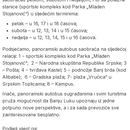
stanice (sportski kompleks kod Parka „Mladen
Stojanović“) u sljedećim terminima:
petak – u 16, 17 i u 18 časova;
subota – u 12, 13, 14 i u 15 časova;
nedjelja – u 12, 13, 14, 15 i u 16 časova.
Podsjećamo, panoramski autobus saobraća na sljedećoj
relaciji: 1 – sportski kompleks kod Parka „Mladen
Stojanović“; 2 – Narodna skupština Republike Srpske; 3
– Pošta; 4 – tvrđava Kastel; 5 – podnožje Banj brda (kod
Alibabe); 6 – Gradska plaža; 7- plaža „Vrućica“ u
Srpskim Toplicama; 8 – Kampus.
Inače, panoramski autobus sugrađanima i svim turistima
pruža mogućnost da Banju Luku upoznaju iz jedne
potpuno nove perspektive, a i za sada prevoziće sve
zainteresovane besplatno.
Podijeli vijest na: