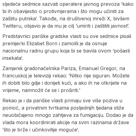
sljedeće sedmice sazvati operatere javnog prevoza ‘kako
bi ih obavijestio o protivmjerama i što mogu učiniti za
zaštitu putnika‘. Takođe, na društvenoj mreži X, bivšem
Twitteru, objavio je da mu je cilj ‘umiriti i zaštititi javnost‘.
Predstavnici pariške gradske vlasti su ove sedmice pisali
premijerki Elizabet Born i zamolili je da osnuje
nacionalnu radnu grupu koja bi se bavila ovom ‘pošasti
insekata‘.
Zamjenik gradonačelnika Pariza, Emanuel Gregor, na
francuskoj je televiziji rekao: ‘Nitko nije siguran. Možete
ih dobiti bilo gdje i donijeti kući, a ako ih ne otkrijete na
vrijeme, namnožit će se i proširiti.‘
Rekao je i da pariške vlasti primaju sve više poziva u
pomoć, a privatnim tvrtkama posljednjih tjedana stiže
neuobičajeno mnogo zahtjeva za fumigaciju. Dodao je da
vlada mora koordinirati akcije na svim razinama države
‘što je brže i učinkovitije moguće‘.