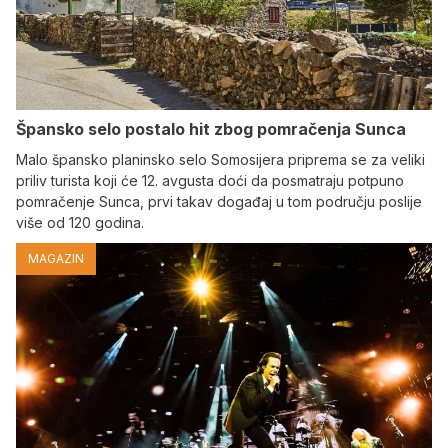
Špansko selo postalo hit zbog pomračenja Sunca
Malo špansko planinsko selo Somosijera priprema se za veliki
priliv turista koji će 12. avgusta doći da posmatraju potpuno
pomračenje Sunca, prvi takav događaj u tom području poslije
više od 120 godina.
MAGAZIN