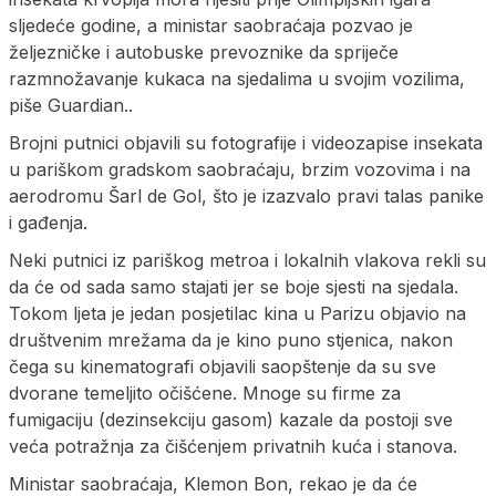
sljedeće godine, a ministar saobraćaja pozvao je
željezničke i autobuske prevoznike da spriječe
razmnožavanje kukaca na sjedalima u svojim vozilima,
piše Guardian..
Brojni putnici objavili su fotografije i videozapise insekata
u pariškom gradskom saobraćaju, brzim vozovima i na
aerodromu Šarl de Gol, što je izazvalo pravi talas panike
i gađenja.
Neki putnici iz pariškog metroa i lokalnih vlakova rekli su
da će od sada samo stajati jer se boje sjesti na sjedala.
Tokom ljeta je jedan posjetilac kina u Parizu objavio na
društvenim mrežama da je kino puno stjenica, nakon
čega su kinematografi objavili saopštenje da su sve
dvorane temeljito očišćene. Mnoge su firme za
fumigaciju (dezinsekciju gasom) kazale da postoji sve
veća potražnja za čišćenjem privatnih kuća i stanova.
Ministar saobraćaja, Klemon Bon, rekao je da će