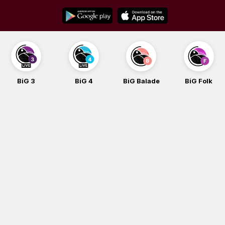
Skip
to
content
BiG 3
BiG 4
BiG Balade
BiG Folk