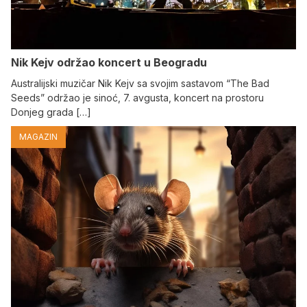
Nik Kejv održao koncert u Beogradu
Australijski muzičar Nik Kejv sa svojim sastavom “The Bad
Seeds” održao je sinoć, 7. avgusta, koncert na prostoru
Donjeg grada […]
MAGAZIN