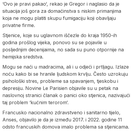
‘Ovo je pravi pakao‘, rekao je Gregor i naglasio da je
situacija još gora za domaćinstva s niskim primanjima
koja ne mogu platiti skupu fumigaciju koji obavljaju
privatne firme.
Stjenice, koje su uglavnom iščezle do kraja 1950-ih
godina prošlog vijeka, ponovo su se pojavile u
posljednjim decenijaima, no sada su puno otpornije na
hemijska sredstva.
Mogu se naći u madracima, ali i u odjeći i prtljagu. Izlaze
noću kako bi se hranile ljudskom krvlju. Često uzrokuju
psihološki stres, probleme sa spavanjem, tjeskobu i
depresiju. Novine Le Parisien objavile su u petak na
naslovnoj stranici članak o panici oko stjenica, nazivajući
taj problem ‘kućnim terorom‘.
Francusko nacionalno zdravstveno i sanitarno tijelo,
Anses, objavilo je da je između 2017. i 2022. godine 11
odsto francuskih domova imalo problema sa stjenicama.