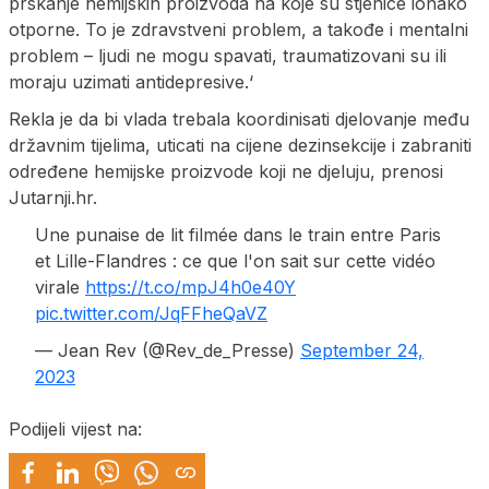
prskanje hemijskih proizvoda na koje su stjenice ionako
otporne. To je zdravstveni problem, a takođe i mentalni
problem – ljudi ne mogu spavati, traumatizovani su ili
moraju uzimati antidepresive.‘
Rekla je da bi vlada trebala koordinisati djelovanje među
državnim tijelima, uticati na cijene dezinsekcije i zabraniti
određene hemijske proizvode koji ne djeluju, prenosi
Jutarnji.hr.
Une punaise de lit filmée dans le train entre Paris
et Lille-Flandres : ce que l'on sait sur cette vidéo
virale
https://t.co/mpJ4h0e40Y
pic.twitter.com/JqFFheQaVZ
— Jean Rev (@Rev_de_Presse)
September 24,
2023
Podijeli vijest na: