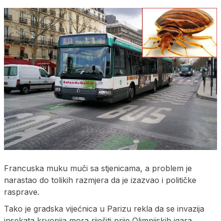
Francuska muku muči sa stjenicama, a problem je
narastao do tolikih razmjera da je izazvao i političke
rasprave.
Tako je gradska vijećnica u Parizu rekla da se invazija
insekata krvopija mora riješiti prije Olimpijskih igara