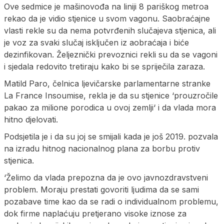
Ove sedmice je mašinovođa na liniji 8 pariškog metroa
rekao da je vidio stjenice u svom vagonu. Saobraćajne
vlasti rekle su da nema potvrđenih slučajeva stjenica, ali
je voz za svaki slučaj isključen iz aobraćaja i biće
dezinfikovan. Željeznički prevoznici rekli su da se vagoni
i sjedala redovito tretiraju kako bi se spriječila zaraza.
Matild Paro, čelnica ljevičarske parlamentarne stranke
La France Insoumise, rekla je da su stjenice ‘prouzročile
pakao za milione porodica u ovoj zemlji‘ i da vlada mora
hitno djelovati.
Podsjetila je i da su joj se smijali kada je još 2019. pozvala
na izradu hitnog nacionalnog plana za borbu protiv
stjenica.
‘Želimo da vlada prepozna da je ovo javnozdravstveni
problem. Moraju prestati govoriti ljudima da se sami
pozabave time kao da se radi o individualnom problemu,
dok firme naplaćuju pretjerano visoke iznose za