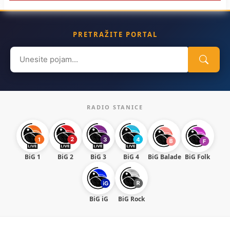
PRETRAŽITE PORTAL
Search
for:
RADIO STANICE
BiG 1
BiG 2
BiG 3
BiG 4
BiG Balade
BiG Folk
BiG iG
BiG Rock