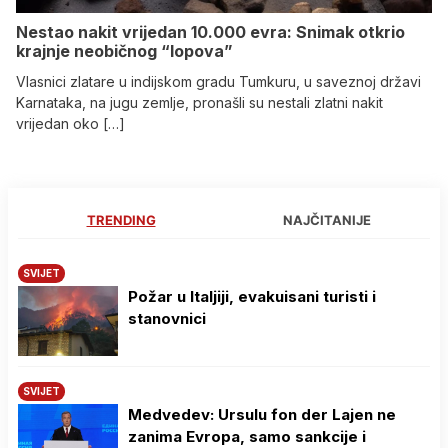
Nestao nakit vrijedan 10.000 evra: Snimak otkrio
krajnje neobičnog “lopova”
Vlasnici zlatare u indijskom gradu Tumkuru, u saveznoj državi
Karnataka, na jugu zemlje, pronašli su nestali zlatni nakit
vrijedan oko […]
TRENDING
NAJČITANIJE
SVIJET
Požar u Italjiji, evakuisani turisti i
stanovnici
SVIJET
Medvedev: Ursulu fon der Lajen ne
zanima Evropa, samo sankcije i