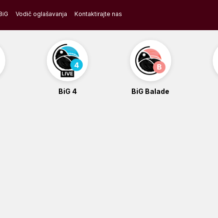
BiG
Vodič oglašavanja
Kontaktirajte nas
BiG 4
BiG Balade