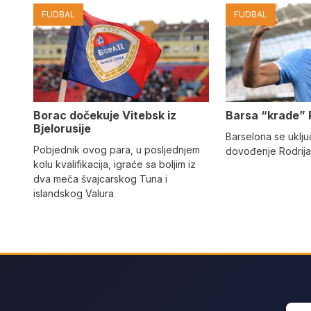
FUDBAL
FUDBAL
Barsa “krade” 
Borac dočekuje Vitebsk iz
Bjelorusije
Barselona se uključ
Pobjednik ovog para, u posljednjem
dovođenje Rodrija
kolu kvalifikacija, igraće sa boljim iz
dva meča švajcarskog Tuna i
islandskog Valura
Sear