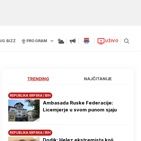
BIG BIZZ
PROGRAM
UŽIVO
TRENDING
NAJČITANIJE
REPUBLIKA SRPSKA / BIH
Ambasada Ruske Federacije:
Licemjerje u svom punom sjaju
REPUBLIKA SRPSKA / BIH
Dodik: Helez ekstremista koji