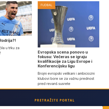
FUDBAL
Rodrija?!
ila u trku za
Evropska scena ponovo u
!
fokusu: Večeras se igraju
kvalifikacije za Ligu Evrope i
Konferencijsku ligu
Brojni evropski velikani i ambiciozni
klubovi bore se za važnu prednost
pred revanš susrete
PRETRAŽITE PORTAL
ch