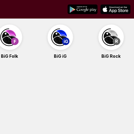
BiG Folk
BiG iG
BiG Rock