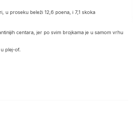
ri, u proseku beleži 12,6 poena, i 7,1 skoka
ntinijih centara, jer po svim brojkama je u samom vrhu
u plej-of.