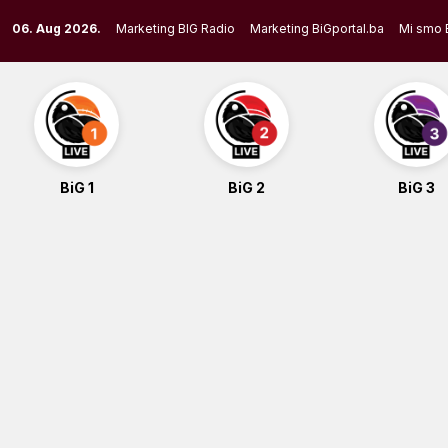
Skip
06. Aug 2026.
Marketing BIG Radio
Marketing BiGportal.ba
Mi smo 
to
content
BiG 1
BiG 2
BiG 3