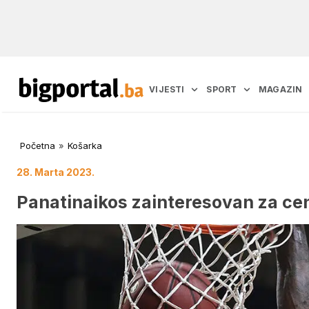
VIJESTI
SPORT
MAGAZIN
Početna
»
Košarka
28. Marta 2023.
Panatinaikos zainteresovan za ce