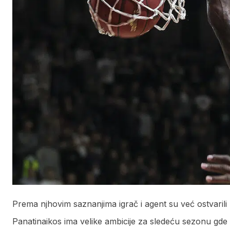
Prema njhovim saznanjima igrač i agent su već ostvarili
Panatinaikos ima velike ambicije za sledeću sezonu gde p