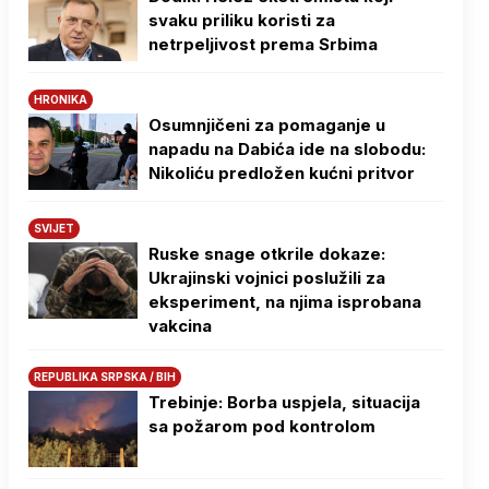
svaku priliku koristi za
netrpeljivost prema Srbima
HRONIKA
Osumnjičeni za pomaganje u
napadu na Dabića ide na slobodu:
Nikoliću predložen kućni pritvor
SVIJET
Ruske snage otkrile dokaze:
Ukrajinski vojnici poslužili za
eksperiment, na njima isprobana
vakcina
REPUBLIKA SRPSKA / BIH
Trebinje: Borba uspjela, situacija
sa požarom pod kontrolom