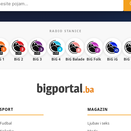
RADIO STANICE
G 1
BiG 2
BiG 3
BiG 4
BiG Balade
BiG Folk
BiG iG
BiG
SPORT
MAGAZIN
Fudbal
Ljubav i seks
Košarka
Moda