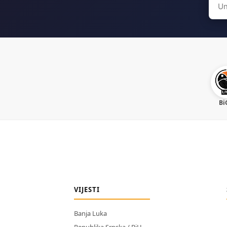
for:
Bi
VIJESTI
Banja Luka
Republika Srpska / BiH