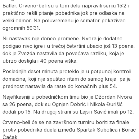
Batler. Crveno-beli su u tom delu napravili seriju 15:2 i
praktično rešili pitanje pobednika još pre odlaska na
veliki odmor. Na poluvremenu je semafor pokazivao
ogromnih 59:31.
Ni nastavak nije doneo promene. Nvora je dodatno
podigao nivo igre i u trećoj četvrtini ubacio još 13 poena,
dok je Zvezda nastavila da povećava razliku, koja je
ubrzo dostigla i 40 poena viška.
Poslednjih deset minuta proteklo je u potpunoj kontroli
domaćina, koji nije spuštao ritam do samog kraja, pa je
prednost nastavila da raste do konačnih plus 54.
Najefikasniji u pobedničkom timu bio je Džordan Nvora
sa 26 poena, dok su Ognjen Dobrić i Nikola Đurišić
dodali po 15. Na drugoj strani su Lajsi i Savić imali po 12.
Crveno-beli će se na završnom turniru boriti za finale
protiv pobednika duela između Spartak Subotica i Borac
Čačak.