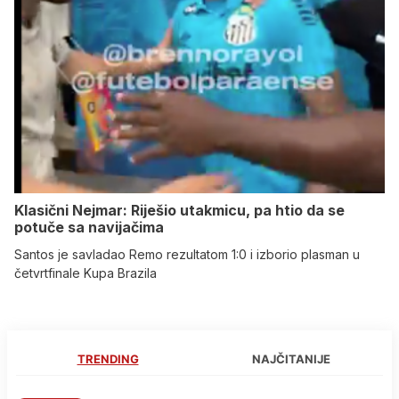
Klasični Nejmar: Riješio utakmicu, pa htio da se
potuče sa navijačima
Santos je savladao Remo rezultatom 1:0 i izborio plasman u
četvrtfinale Kupa Brazila
TRENDING
NAJČITANIJE