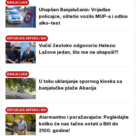
BANJA LUKA
Uhapšen Banjalučanin: Vrijeđao
policajce, oštetio vozilo MUP-a i odbio
alko-test
REPUBLIKA SRPSKA / BIH
Vučić žestoko odgovorio Helezu:
Lažove jedan, što me ne uhapsiš?!
BANJA LUKA
U toku uklanjanje spornog kioska sa
banjalučke plaže Abacija
REPUBLIKA SRPSKA / BIH
Alarmantno i poražavajuće: Pogledajte
koliko će nas tačno ostati u BiH do
2100. godine!