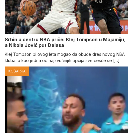
Srbin u centru NBA priče: Klej Tompson u Majamiju,
a Nikola Jović put Dalasa
Klej Tompson bi ovog leta mogao da obuče dres novog NBA
kluba, a kao jedna od najzvučnijih opcija sve češće se […]
KOŠARKA