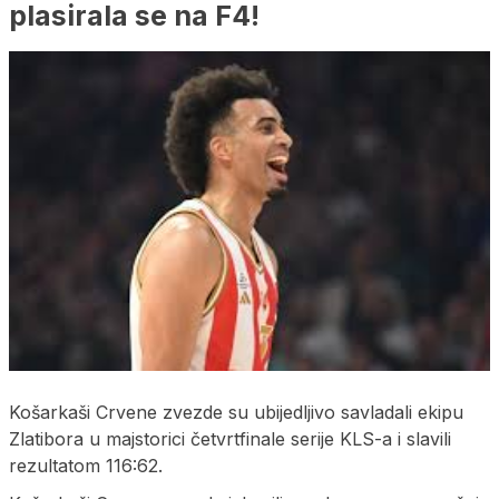
plasirala se na F4!
Košarkaši Crvene zvezde su ubijedljivo savladali ekipu
Zlatibora u majstorici četvrtfinale serije KLS-a i slavili
rezultatom 116:62.