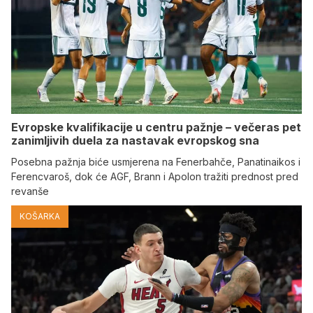
Evropske kvalifikacije u centru pažnje – večeras pet
zanimljivih duela za nastavak evropskog sna
Posebna pažnja biće usmjerena na Fenerbahče, Panatinaikos i
Ferencvaroš, dok će AGF, Brann i Apolon tražiti prednost pred
revanše
KOŠARKA