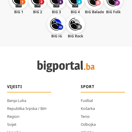
BiG 1
BiG 2
BiG 3
BiG 4
BiG Balade
BiG Folk
BiG iG
BiG Rock
VIJESTI
SPORT
Banja Luka
Fudbal
Republika Srpska / BiH
Košarka
Region
Tenis
Svijet
Odbojka