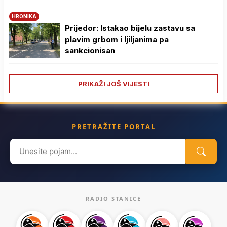
HRONIKA
Prijedor: Istakao bijelu zastavu sa
plavim grbom i ljiljanima pa
sankcionisan
PRIKAŽI JOŠ VIJESTI
PRETRAŽITE PORTAL
Search
for:
RADIO STANICE