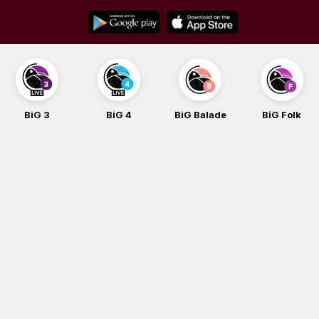
Skip
to
content
BiG 3
BiG 4
BiG Balade
BiG Folk