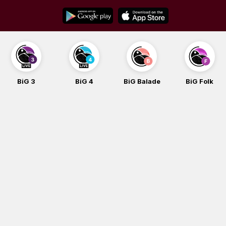
Skip
to
content
BiG 3
BiG 4
BiG Balade
BiG Folk