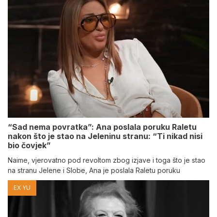
“Sad nema povratka”: Ana poslala poruku Raletu
nakon što je stao na Jeleninu stranu: “Ti nikad nisi
bio čovjek”
Naime, vjerovatno pod revoltom zbog izjave i toga što je stao
na stranu Jelene i Slobe, Ana je poslala Raletu poruku
EX YU