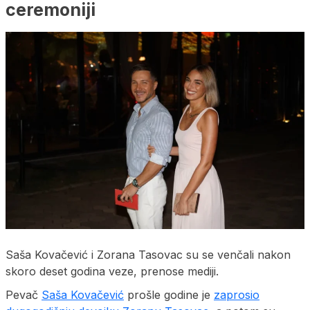
ceremoniji
Saša Kovačević i Zorana Tasovac su se venčali nakon
skoro deset godina veze, prenose mediji.
Pevač
Saša Kovačević
prošle godine je
zaprosio