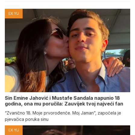
EX YU
Sin Emine Jahović i Mustafe Sandala napunio 18
godina, ona mu poručila: Zauvijek tvoj najveći fan
“Zvanično 18. Moje prvorođenče. Moj Jaman”, započela je
pjevačica poruka sinu
EX YU