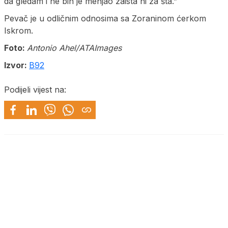
da gledam i ne bih je menjao zaista ni za šta.”
Pevač je u odličnim odnosima sa Zoraninom ćerkom
Iskrom.
Foto:
Antonio Ahel/ATAImages
Izvor:
B92
Podijeli vijest na: