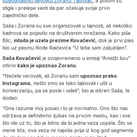
dugogodišnju devojku Zoranu Tasovac
, a potom su
stigle i prelepe vesti da par očekuje svoje prvo
zajedničko dete.
Saša i Zorana su sve organizovali u tajnosti, ali nekoliko
kadrova se pojavilo na društvenim mrežama. Kako piše
Blic,
mlada je uzela prezime Kovačević
, dok je prvi ples
bio uz pesmu Rođe Raičevića “U tebe sam zaljubljen”.
Saša Kovačević
je svojevremeno u emisiji “Amidži šou”
otkrio
kako je upoznao Zoranu
.
“Nećete verovati, ali Zoranu sam
upoznao preko
Instagrama
, nešto smo se tako lajkovali i ušli u
konverzaciju, pa se posle i videli”, bio je iskren Saša, te
dodao:
“Ona razume moj posao i to je normalno. Ono što nas
održava je definitivno ljubav na prvom mestu, kao i sve
što ide uz to, što je bitno da bi jedna veza uspela. Što se
mene tiče, ova veza mi najviše prija iz kog god segmenta