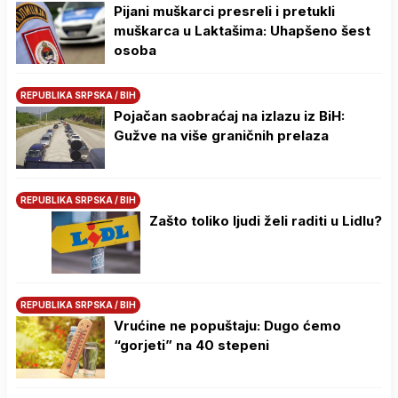
Pijani muškarci presreli i pretukli
muškarca u Laktašima: Uhapšeno šest
osoba
REPUBLIKA SRPSKA / BIH
Pojačan saobraćaj na izlazu iz BiH:
Gužve na više graničnih prelaza
REPUBLIKA SRPSKA / BIH
Zašto toliko ljudi želi raditi u Lidlu?
REPUBLIKA SRPSKA / BIH
Vrućine ne popuštaju: Dugo ćemo
“gorjeti” na 40 stepeni