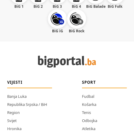
BiG 1
BiG 2
BiG 3
BiG 4
BiG Balade
BiG Folk
BiG iG
BiG Rock
VIJESTI
SPORT
Banja Luka
Fudbal
Republika Srpska / BiH
Košarka
Region
Tenis
Svijet
Odbojka
Hronika
Atletika