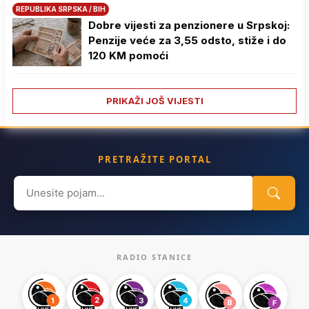
REPUBLIKA SRPSKA / BIH
Dobre vijesti za penzionere u Srpskoj:
Penzije veće za 3,55 odsto, stiže i do
120 KM pomoći
PRIKAŽI JOŠ VIJESTI
PRETRAŽITE PORTAL
Search
for:
RADIO STANICE