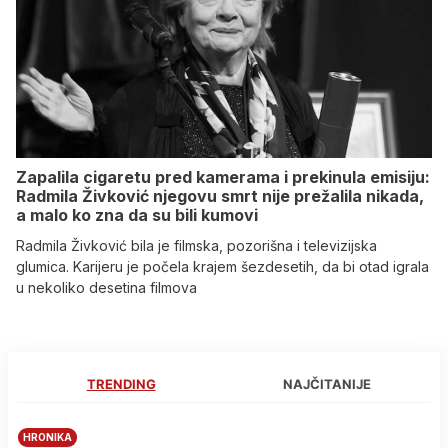
Zapalila cigaretu pred kamerama i prekinula emisiju:
Radmila Živković njegovu smrt nije prežalila nikada,
a malo ko zna da su bili kumovi
Radmila Živković bila je filmska, pozorišna i televizijska
glumica. Karijeru je počela krajem šezdesetih, da bi otad igrala
u nekoliko desetina filmova
TRENDING
NAJČITANIJE
HRONIKA