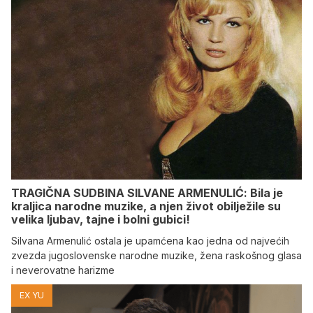
TRAGIČNA SUDBINA SILVANE ARMENULIĆ: Bila je
kraljica narodne muzike, a njen život obilježile su
velika ljubav, tajne i bolni gubici!
Silvana Armenulić ostala je upamćena kao jedna od najvećih
zvezda jugoslovenske narodne muzike, žena raskošnog glasa
i neverovatne harizme
EX YU