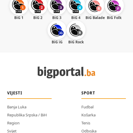
BiG 1
BiG 2
BiG 3
BiG 4
BiG Balade
BiG Folk
BiG iG
BiG Rock
VIJESTI
SPORT
Banja Luka
Fudbal
Republika Srpska / BiH
Košarka
Region
Tenis
Svijet
Odbojka