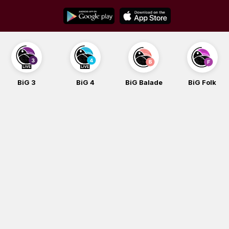
Skip
to
content
BiG 3
BiG 4
BiG Balade
BiG Folk