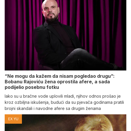
“Ne mogu da kažem da nisam pogledao drugu”:
Bobanu Rajoviću žena oprostila afere, a sada
podijelio posebnu fotku
Iako su u bračne vode uplovili mladi, njihov odnos prošao je
kroz ozbiljna iskušenja, budući da su pjevača godinama pratili
brojni skandali i navodne afere sa drugim ženama
EX YU