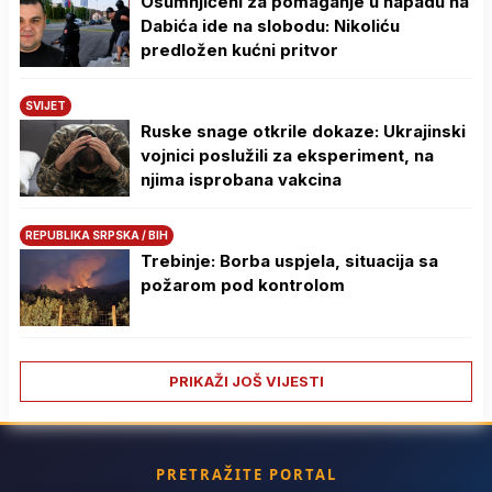
Osumnjičeni za pomaganje u napadu na
Dabića ide na slobodu: Nikoliću
predložen kućni pritvor
SVIJET
Ruske snage otkrile dokaze: Ukrajinski
vojnici poslužili za eksperiment, na
njima isprobana vakcina
REPUBLIKA SRPSKA / BIH
Trebinje: Borba uspjela, situacija sa
požarom pod kontrolom
PRIKAŽI JOŠ VIJESTI
PRETRAŽITE PORTAL