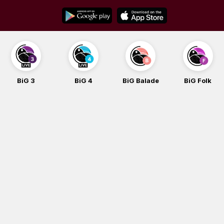
Skip
to
content
BiG 3
BiG 4
BiG Balade
BiG Folk