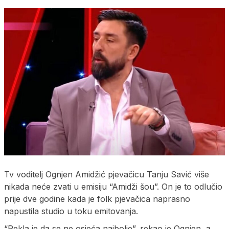
Tv voditelj Ognjen Amidžić pjevačicu Tanju Savić više
nikada neće zvati u emisiju “Amidži šou”. On je to odlučio
prije dve godine kada je folk pjevačica naprasno
napustila studio u toku emitovanja.
“Rekla je da se ne osjeća najbolje”, rekao je Ognjen, a