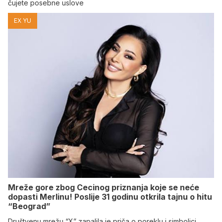
čujete posebne uslove
EX YU
Mreže gore zbog Cecinog priznanja koje se neće
dopasti Merlinu! Poslije 31 godinu otkrila tajnu o hitu
“Beograd”
Društvenu mrežu “X” zapalila je priča o poreklu i simbolici