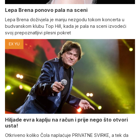
Lepa Brena ponovo pala na sceni
Lepa Brena doživjela je manju nezgodu tokom koncerta u
budvanskom klubu Top Hill, kada je pala na sceni izvodeći
svoj prepoznatljivi plesni pokret
EX YU
Hiljade evra kaplju na račun i prije nego što otvori
usta!
Otkriveno koliko Čola naplaćuje PRIVATNE SVIRKE, a tek da