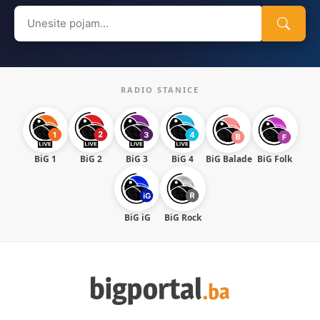
Search
for:
RADIO STANICE
BiG 1
BiG 2
BiG 3
BiG 4
BiG Balade
BiG Folk
BiG iG
BiG Rock