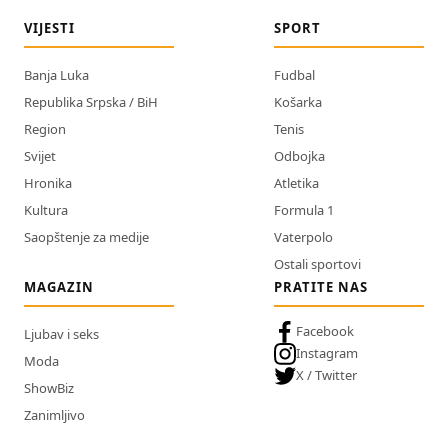
VIJESTI
SPORT
Banja Luka
Fudbal
Republika Srpska / BiH
Košarka
Region
Tenis
Svijet
Odbojka
Hronika
Atletika
Kultura
Formula 1
Saopštenje za medije
Vaterpolo
Ostali sportovi
MAGAZIN
PRATITE NAS
Facebook
Ljubav i seks
Instagram
Moda
X / Twitter
ShowBiz
Zanimljivo