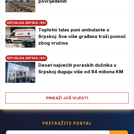
povrijeđenih
REPUBLIKA SRPSKA / BIH
Toplotni talas puni ambulante u
Srpskoj: Sve više građana traži pomoć
zbog vrućina
REPUBLIKA SRPSKA / BIH
Deset najvećih poreskih dužnika u
Srpskoj duguju više od 84 miliona KM
PRIKAŽI JOŠ VIJESTI
PRETRAŽITE PORTAL
Search