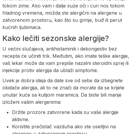
tokom zime. Ako vam i dalje suze oči i curi nos tokom
hladnog vremena, možda ste alergični na alergene u
zatvorenom prostoru, kao što su grinje, buđ ili perut
kućnih ljubimaca.
Kako lečiti sezonske alergije?
U većini slučajeva, antihistaminik i dekongestiv bez
recepta će učiniti trik. Međutim, ako imate teške alergije,
vaš lekar može da vam prepiše nazalni steroidni sprej ili
injekcije protiv alergija da ublaži simptome.
Uvek je dobra ideja da date sve od sebe da izbegnete
okidače alergija, ali to ne znači da morate da se krijete
unutar kuće sa kutijom maramica. Da biste bili manje
izloženi vašim alergenima:
Držite prozore zatvorene kada su vaše alergije
aktivne.
Koristite prečistač vazduha ako ste osetljivi na
alergene u zatvorenom prostoru.