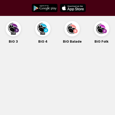
Skip
to
content
BiG 3
BiG 4
BiG Balade
BiG Folk