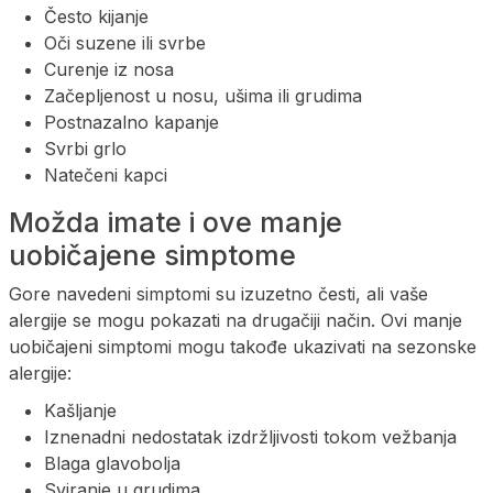
Često kijanje
Oči suzene ili svrbe
Curenje iz nosa
Začepljenost u nosu, ušima ili grudima
Postnazalno kapanje
Svrbi grlo
Natečeni kapci
Možda imate i ove manje
uobičajene simptome
Gore navedeni simptomi su izuzetno česti, ali vaše
alergije se mogu pokazati na drugačiji način. Ovi manje
uobičajeni simptomi mogu takođe ukazivati na sezonske
alergije:
Kašljanje
Iznenadni nedostatak izdržljivosti tokom vežbanja
Blaga glavobolja
Sviranje u grudima