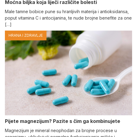
Moćna biljka koja liječi različite bolesti
Male tamne bobice pune su hranljivih materija i antioksidansa,
poput vitamina C i antocijanina, te nude brojne benefite za one
[…]
HRANA I ZDRAVLJE
Pijete magnezijum? Pazite s čim ga kombinujete
Magnezijum je mineral neophodan za brojne procese u
organizmu, uključujući normalno funkcionisanje mišića i