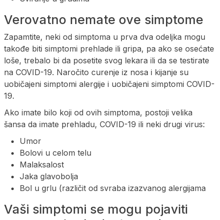
Verovatno nemate ove simptome
Zapamtite, neki od simptoma u prva dva odeljka mogu
takođe biti simptomi prehlade ili gripa, pa ako se osećate
loše, trebalo bi da posetite svog lekara ili da se testirate
na COVID-19. Naročito curenje iz nosa i kijanje su
uobičajeni simptomi alergije i uobičajeni simptomi COVID-
19.
Ako imate bilo koji od ovih simptoma, postoji velika
šansa da imate prehladu, COVID-19 ili neki drugi virus:
Umor
Bolovi u celom telu
Malaksalost
Jaka glavobolja
Bol u grlu (različit od svraba izazvanog alergijama
Vaši simptomi se mogu pojaviti