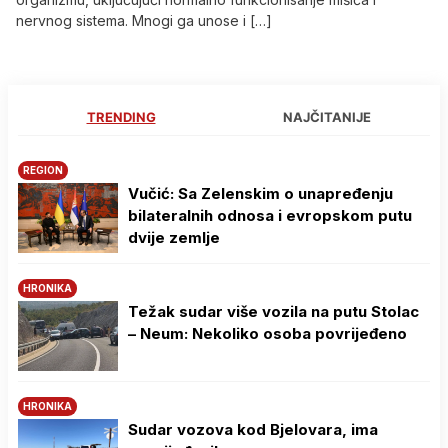
nervnog sistema. Mnogi ga unose i […]
TRENDING
NAJČITANIJE
REGION
Vučić: Sa Zelenskim o unapređenju
bilateralnih odnosa i evropskom putu
dvije zemlje
HRONIKA
Težak sudar više vozila na putu Stolac
– Neum: Nekoliko osoba povrijeđeno
HRONIKA
Sudar vozova kod Bjelovara, ima