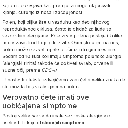
koji ono doživljava kao pretnju, a mogu uključivati
kijanje, curenje iz nosa i začepljenost.
Polen, koji biljke šire u vazduhu kao deo njihovog
reproduktivnog ciklusa, često je okidač za ljude sa
sezonskim alergijama. Koje vrste polena postoje i koliko,
može zavisiti od toga gde živite. Osim što utiče na nos,
polen može izazvati upale u očima i drugim mestima.
Sedam od 10 ljudi koji imaju simptome polenske alergije
(alergijski rinitis) takođe će doživeti svrab, crvene ili
suzne oči, prema
CDC-u.
U nastavku teksta izdvojićemo vam četiri velika znaka da
ste možda baš vi alergični na polen.
Verovatno ćete imati ove
uobičajene simptome
Postoji velika šansa da imate sezonske alergije ako
osetite bilo koji od
sledećih simptoma
: