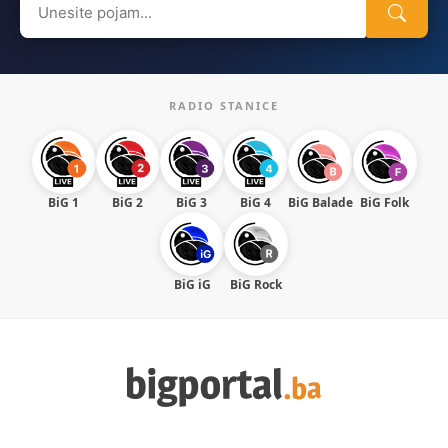
for:
RADIO STANICE
BiG 1
BiG 2
BiG 3
BiG 4
BiG Balade
BiG Folk
BiG iG
BiG Rock