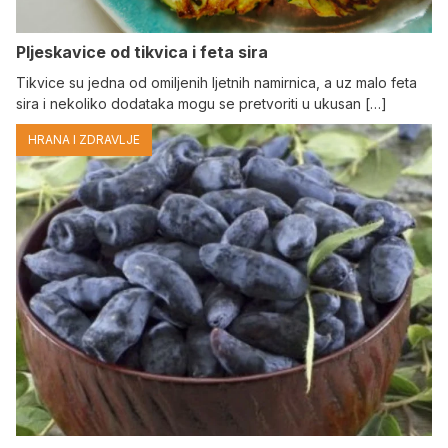
Pljeskavice od tikvica i feta sira
Tikvice su jedna od omiljenih ljetnih namirnica, a uz malo feta
sira i nekoliko dodataka mogu se pretvoriti u ukusan […]
HRANA I ZDRAVLJE