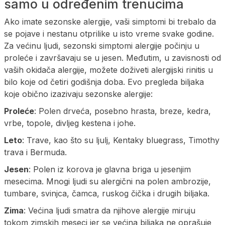
samo u određenim trenucima
Ako imate sezonske alergije, vaši simptomi bi trebalo da
se pojave i nestanu otprilike u isto vreme svake godine.
Za većinu ljudi, sezonski simptomi alergije počinju u
proleće i završavaju se u jesen. Međutim, u zavisnosti od
vaših okidača alergije, možete doživeti alergijski rinitis u
bilo koje od četiri godišnja doba. Evo pregleda biljaka
koje obično izazivaju sezonske alergije:
Proleće
: Polen drveća, posebno hrasta, breze, kedra,
vrbe, topole, divljeg kestena i johe.
Leto
: Trave, kao što su ljulj, Kentaky bluegrass, Timothy
trava i Bermuda.
Jesen
: Polen iz korova je glavna briga u jesenjim
mesecima. Mnogi ljudi su alergični na polen ambrozije,
tumbare, svinjca, čamca, ruskog čička i drugih biljaka.
Zima
: Većina ljudi smatra da njihove alergije miruju
tokom zimskih meseci jer se većina biljaka ne oprašuje