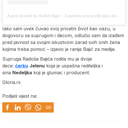
A post shared by Radoš Bajić – Zvanična strana (@rados.bajic.officialpage)
Iako sam uvek čuvao svoj privatni život kao oazu, u
dogovoru sa suprugom i decom, odlučio sam da izađem
pred javnost sa svojim iskustvom zarad svih onih žena
kojima treba pomoć – izjavio je ranije Bajić za medije.
Supruga Radoša Bajića rodila mu je dvoje
dece:
ćerku
Jelenu
koja je uspešna rediteljka i
sina
Nedeljka
koji je glumac i producent.
Gloria.rs
Podijeli vijest na: