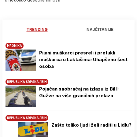
TRENDING
NAJČITANIJE
HRONIKA
Pijani muškarci presreli i pretukli
muškarca u Laktašima: Uhapšeno šest
osoba
REPUBLIKA SRPSKA / BIH
Pojačan saobraćaj na izlazu iz BiH:
Gužve na više graničnih prelaza
REPUBLIKA SRPSKA / BIH
Zašto toliko ljudi želi raditi u Lidlu?