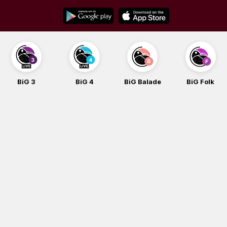
Skip
to
content
BiG 3
BiG 4
BiG Balade
BiG Folk