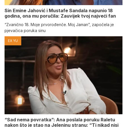
Sin Emine Jahović i Mustafe Sandala napunio 18
godina, ona mu poručila: Zauvijek tvoj najveći fan
“Zvanično 18. Moje prvorođenče. Moj Jaman”, započela je
pjevačica poruka sinu
EX YU
“Sad nema povratka”: Ana poslala poruku Raletu
nakon što je stao na Jeleninu stranu: “Ti nikad nisi