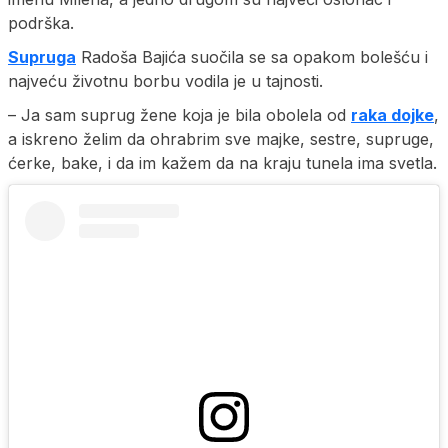
podrška.
Supruga
Radoša Bajića suočila se sa opakom bolešću i
najveću životnu borbu vodila je u tajnosti.
– Ja sam suprug žene koja je bila obolela od
raka dojke
,
a iskreno želim da ohrabrim sve majke, sestre, supruge,
ćerke, bake, i da im kažem da na kraju tunela ima svetla.