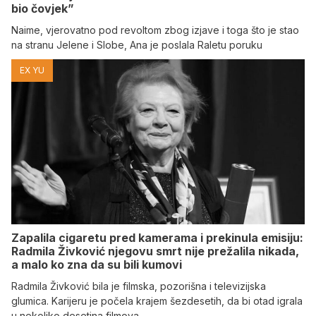
bio čovjek”
Naime, vjerovatno pod revoltom zbog izjave i toga što je stao
na stranu Jelene i Slobe, Ana je poslala Raletu poruku
EX YU
Zapalila cigaretu pred kamerama i prekinula emisiju:
Radmila Živković njegovu smrt nije prežalila nikada,
a malo ko zna da su bili kumovi
Radmila Živković bila je filmska, pozorišna i televizijska
glumica. Karijeru je počela krajem šezdesetih, da bi otad igrala
u nekoliko desetina filmova