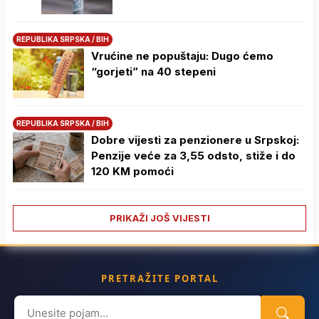
REPUBLIKA SRPSKA / BIH
Vrućine ne popuštaju: Dugo ćemo
“gorjeti” na 40 stepeni
REPUBLIKA SRPSKA / BIH
Dobre vijesti za penzionere u Srpskoj:
Penzije veće za 3,55 odsto, stiže i do
120 KM pomoći
PRIKAŽI JOŠ VIJESTI
PRETRAŽITE PORTAL
Search