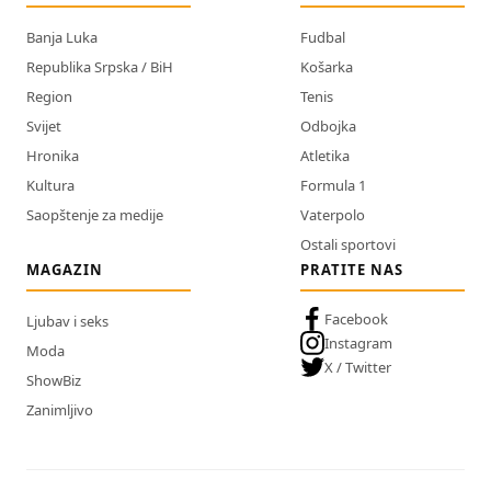
Banja Luka
Fudbal
Republika Srpska / BiH
Košarka
Region
Tenis
Svijet
Odbojka
Hronika
Atletika
Kultura
Formula 1
Saopštenje za medije
Vaterpolo
Ostali sportovi
MAGAZIN
PRATITE NAS
Facebook
Ljubav i seks
Instagram
Moda
X / Twitter
ShowBiz
Zanimljivo