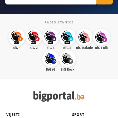
for:
RADIO STANICE
BiG 1
BiG 2
BiG 3
BiG 4
BiG Balade
BiG Folk
BiG iG
BiG Rock
VIJESTI
SPORT