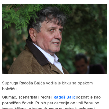
Supruga Radoša Bajića vodila je bitku sa opakom
bolešću
Glumac, scenarista i reditelj
Radoš Bajić
poznat je kao
porodičan čovek. Punih pet decenija on voli ženu po
imenu Milena, a jedno drugom su najveći oslonac i