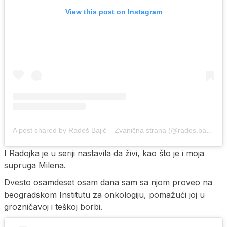
View this post on Instagram
A post shared by Radoš Bajić – Zvanična strana (@rados.bajic.officialpage)
I Radojka je u seriji nastavila da živi, kao što je i moja
supruga Milena.
Dvesto osamdeset osam dana sam sa njom proveo na
beogradskom Institutu za onkologiju, pomažući joj u
grozničavoj i teškoj borbi.