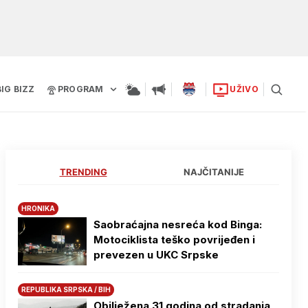
BIG BIZZ
PROGRAM
UŽIVO
TRENDING
NAJČITANIJE
HRONIKA
Saobraćajna nesreća kod Binga:
Motociklista teško povrijeđen i
prevezen u UKC Srpske
REPUBLIKA SRPSKA / BIH
Obilježena 31 godina od stradanja