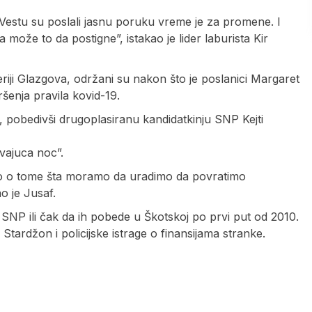
n Vestu su poslali jasnu poruku vreme je za promene. I
 može to da postigne”, istakao je lider laburista Kir
riji Glazgova, održani su nakon što je poslanici Margaret
enja pravila kovid-19.
, pobedivši drugoplasiranu kandidatkinju SNP Kejti
vajuca noc”.
o o tome šta moramo da uradimo da povratimo
o je Jusaf.
 SNP ili čak da ih pobede u Škotskoj po prvi put od 2010.
tardžon i policijske istrage o finansijama stranke.