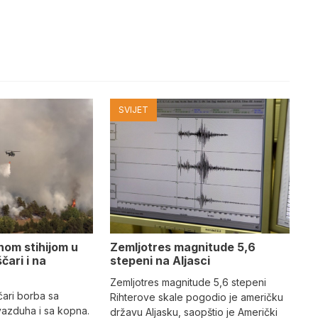
SVIJET
nom stihijom u
Zemljotres magnitude 5,6
čari i na
stepeni na Aljasci
Zemljotres magnitude 5,6 stepeni
čari borba sa
Rihterove skale pogodio je američku
vazduha i sa kopna.
državu Aljasku, saopštio je Američki