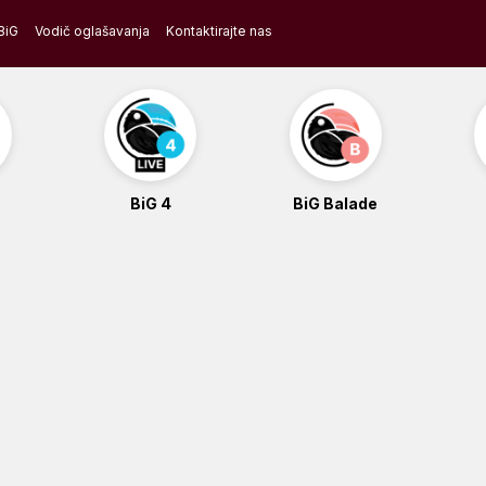
BiG
Vodič oglašavanja
Kontaktirajte nas
BiG 4
BiG Balade