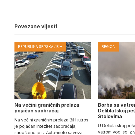
Povezane vijesti
REPUBLIKA SRPSKA / BIH
REGION
Na većini graničnih prelaza
Borba sa vatre
pojačan saobraćaj
Deliblatskoj peš
Stolovima
Na većini graničnih prelaza BiH jutros
U Deliblatskoj peš
je pojačan intezitet saobraćaja,
vatrom vodi se iz 
saopšteno je iz Auto-moto saveza