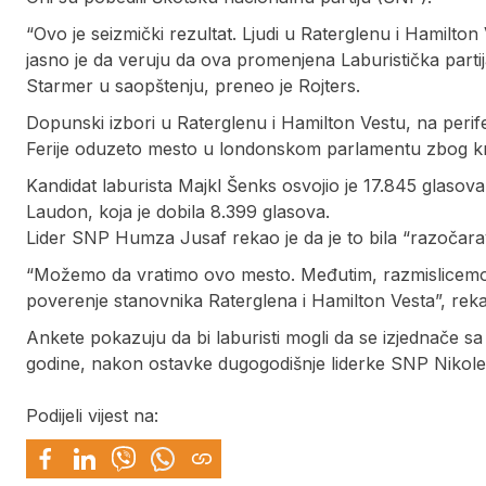
“Ovo je seizmički rezultat. Ljudi u Raterglenu i Hamilto
jasno je da veruju da ova promenjena Laburistička partija
Starmer u saopštenju, preneo je Rojters.
Dopunski izbori u Raterglenu i Hamilton Vestu, na perife
Ferije oduzeto mesto u londonskom parlamentu zbog krš
Kandidat laburista Majkl Šenks osvojio je 17.845 glasova
Laudon, koja je dobila 8.399 glasova.
Lider SNP Humza Jusaf rekao je da je to bila “razočara
“Možemo da vratimo ovo mesto. Međutim, razmislicem
poverenje stanovnika Raterglena i Hamilton Vesta”, reka
Ankete pokazuju da bi laburisti mogli da se izjednače sa
godine, nakon ostavke dugogodišnje liderke SNP Nikole S
Podijeli vijest na: