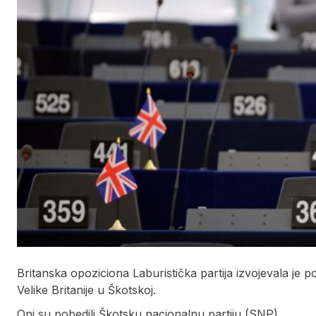
Britanska opoziciona Laburistička partija izvojevala j
Velike Britanije u Škotskoj.
Oni su pobedili Škotsku nacionalnu partiju (SNP).