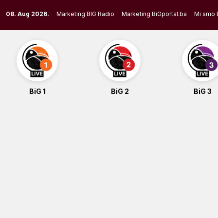
Skip
08. Aug 2026.
Marketing BIG Radio
Marketing BiGportal.ba
Mi smo 
to
content
BiG 1
BiG 2
BiG 3