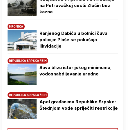
na Petrovačkoj cesti: Zločin bez
kazne
HRONIKA
Ranjenog Dabića u bolnici čuva
policija: Plaše se pokušaja
likvidacije
REPUBLIKA SRPSKA / BIH
Sava blizu istorijskog minimuma,
vodosnabdijevanje uredno
REPUBLIKA SRPSKA / BIH
Apel građanima Republike Srpske:
Štednjom vode spriječiti restrikcije