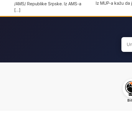
Iz MUP-a kažu da j
/AMS/ Republike Srpske. Iz AMS-a
[…]
Sear
for:
Bi