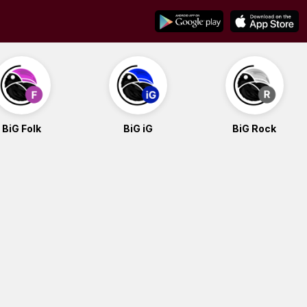
BiG Folk
BiG iG
BiG Rock