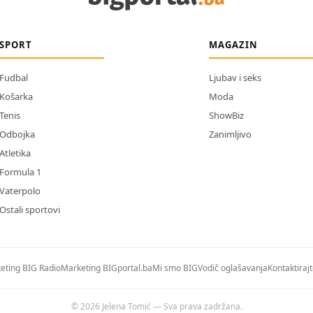
SPORT
MAGAZIN
Fudbal
Ljubav i seks
Košarka
Moda
Tenis
ShowBiz
Odbojka
Zanimljivo
Atletika
Formula 1
Vaterpolo
Ostali sportovi
eting BIG Radio
Marketing BIGportal.ba
Mi smo BIG
Vodič oglašavanja
Kontaktiraj
© 2026 Jelena Tomić — Sva prava zadržana.