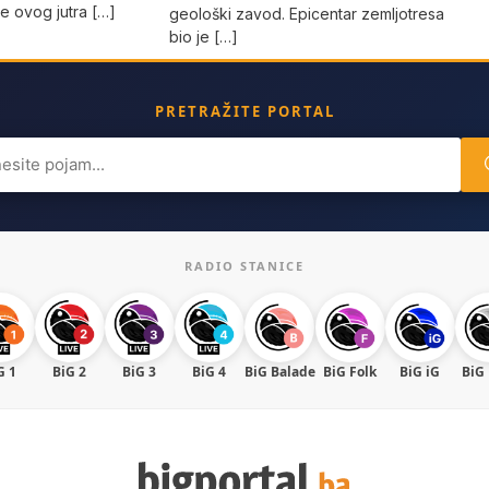
e ovog jutra […]
geološki zavod. Epicentar zemljotresa
bio je […]
PRETRAŽITE PORTAL
ch
RADIO STANICE
G 1
BiG 2
BiG 3
BiG 4
BiG Balade
BiG Folk
BiG iG
BiG