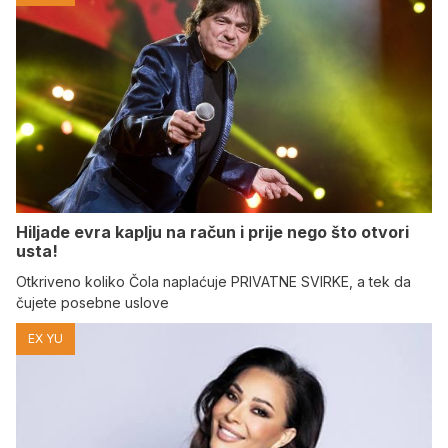
Hiljade evra kaplju na račun i prije nego što otvori
usta!
Otkriveno koliko Čola naplaćuje PRIVATNE SVIRKE, a tek da
čujete posebne uslove
EX YU