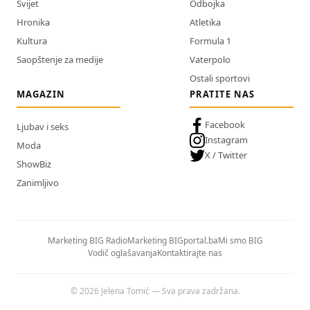
Svijet
Odbojka
Hronika
Atletika
Kultura
Formula 1
Saopštenje za medije
Vaterpolo
Ostali sportovi
MAGAZIN
PRATITE NAS
Facebook
Ljubav i seks
Instagram
Moda
X / Twitter
ShowBiz
Zanimljivo
Marketing BIG Radio
Marketing BIGportal.ba
Mi smo BIG
Vodič oglašavanja
Kontaktirajte nas
© 2026 Jelena Tomić — Sva prava zadržana.