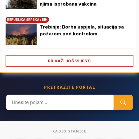
njima isprobana vakcina
REPUBLIKA SRPSKA / BIH
Trebinje: Borba uspjela, situacija sa
požarom pod kontrolom
PRIKAŽI JOŠ VIJESTI
PRETRAŽITE PORTAL
Search
for:
RADIO STANICE