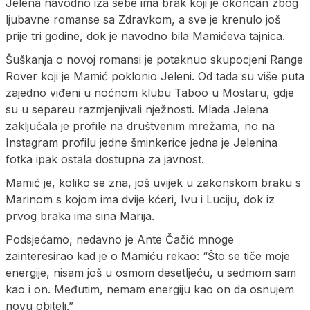
Jelena navodno iza sebe ima brak koji je okončan zbog
ljubavne romanse sa Zdravkom, a sve je krenulo još
prije tri godine, dok je navodno bila Mamićeva tajnica.
Šuškanja o novoj romansi je potaknuo skupocjeni Range
Rover koji je Mamić poklonio Jeleni. Od tada su više puta
zajedno viđeni u noćnom klubu Taboo u Mostaru, gdje
su u separeu razmjenjivali nježnosti. Mlada Jelena
zaključala je profile na društvenim mrežama, no na
Instagram profilu jedne šminkerice jedna je Jelenina
fotka ipak ostala dostupna za javnost.
Mamić je, koliko se zna, još uvijek u zakonskom braku s
Marinom s kojom ima dvije kćeri, Ivu i Luciju, dok iz
prvog braka ima sina Marija.
Podsjećamo, nedavno je Ante Čačić mnoge
zainteresirao kad je o Mamiću rekao: “Što se tiče moje
energije, nisam još u osmom desetljeću, u sedmom sam
kao i on. Međutim, nemam energiju kao on da osnujem
novu obitelj.”