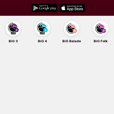
Skip
to
content
BiG 3
BiG 4
BiG Balade
BiG Folk