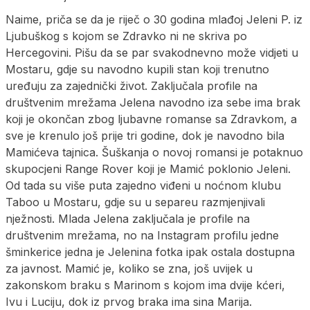
Naime, priča se da je riječ o 30 godina mlađoj Jeleni P. iz
Ljubuškog s kojom se Zdravko ni ne skriva po
Hercegovini. Pišu da se par svakodnevno može vidjeti u
Mostaru, gdje su navodno kupili stan koji trenutno
uređuju za zajednički život. Zaključala profile na
društvenim mrežama Jelena navodno iza sebe ima brak
koji je okončan zbog ljubavne romanse sa Zdravkom, a
sve je krenulo još prije tri godine, dok je navodno bila
Mamićeva tajnica. Šuškanja o novoj romansi je potaknuo
skupocjeni Range Rover koji je Mamić poklonio Jeleni.
Od tada su više puta zajedno viđeni u noćnom klubu
Taboo u Mostaru, gdje su u separeu razmjenjivali
nježnosti. Mlada Jelena zaključala je profile na
društvenim mrežama, no na Instagram profilu jedne
šminkerice jedna je Jelenina fotka ipak ostala dostupna
za javnost. Mamić je, koliko se zna, još uvijek u
zakonskom braku s Marinom s kojom ima dvije kćeri,
Ivu i Luciju, dok iz prvog braka ima sina Marija.