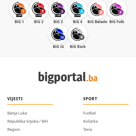
BiG 1
BiG 2
BiG 3
BiG 4
BiG Balade
BiG Folk
BiG iG
BiG Rock
VIJESTI
SPORT
Banja Luka
Fudbal
Republika Srpska / BiH
Košarka
Region
Tenis