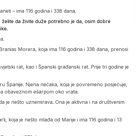
aneti – ima 116 godina i 338 dana.
o želite da živite duže potrebno je da, osim dobre
ike.
a.
 Branias Morera, koja ima 116 godina i 338 dana, prenosi
jetski rat, kao i Španski građanski rat. Prije tri godine je
eru Španije. Njena nećaka, koja je povremeno posjećuje,
a, sa obaveznom ešarpom oko vrata.
 da je nešto uznemirava. Ona je aktivna i na društvenim
li, koja je nešto mlađa od Marije i ima 116 godina i 13