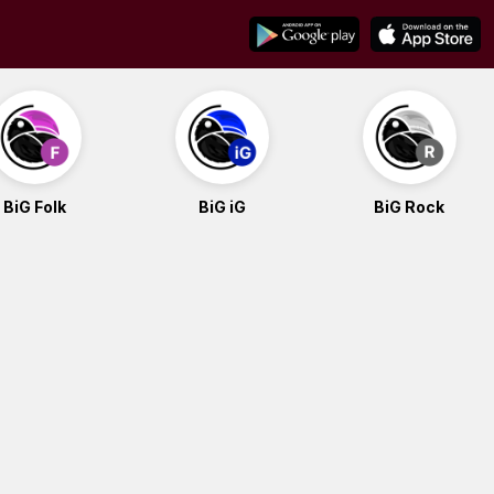
BiG Folk
BiG iG
BiG Rock