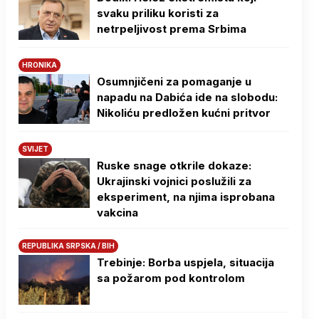
svaku priliku koristi za
netrpeljivost prema Srbima
HRONIKA
Osumnjičeni za pomaganje u
napadu na Dabića ide na slobodu:
Nikoliću predložen kućni pritvor
SVIJET
Ruske snage otkrile dokaze:
Ukrajinski vojnici poslužili za
eksperiment, na njima isprobana
vakcina
REPUBLIKA SRPSKA / BIH
Trebinje: Borba uspjela, situacija
sa požarom pod kontrolom