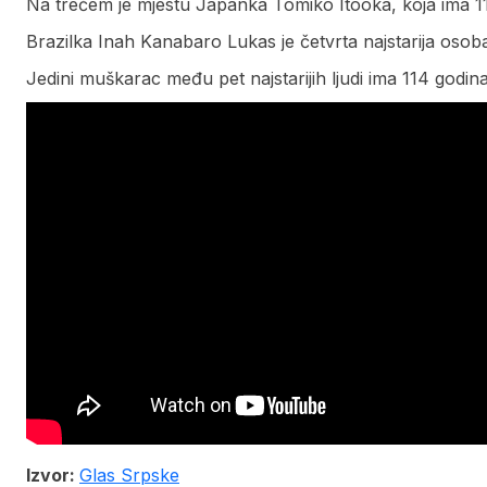
Na trećem je mjestu Japanka Tomiko Itooka, koja ima 11
Brazilka Inah Kanabaro Lukas je četvrta najstarija osoba 
Jedini muškarac među pet najstarijih ljudi ima 114 godi
Izvor:
Glas Srpske