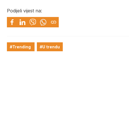
Podijeli vijest na:
#Trending
#U trendu