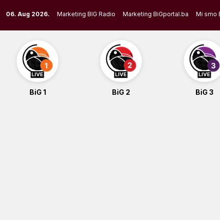
Skip
06. Aug 2026.
Marketing BIG Radio
Marketing BiGportal.ba
Mi smo 
to
content
BiG 1
BiG 2
BiG 3