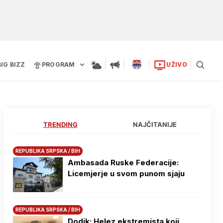
BIG BIZZ
PROGRAM
UŽIVO
TRENDING
NAJČITANIJE
REPUBLIKA SRPSKA / BIH
Ambasada Ruske Federacije:
Licemjerje u svom punom sjaju
REPUBLIKA SRPSKA / BIH
Dodik: Helez ekstremista koji