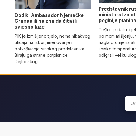
Predstavnik ru
ministarstva ot
Dodik: Ambasador Njemačke
pogibije planina
Granas ili ne zna da čita ili
svjesno laže
Teško je dati objek
PIK je izmišljeno tijelo, nema nikakvog
po mom mišljenju, 
uticaja na izbor, imenovanje i
nagla promjena at
potvrđivanje visokog predstavnika.
i niske temperatur
Biraju ga strane potpisnice
odigrali veliku ulo
Dejtonskog…
Sear
for: