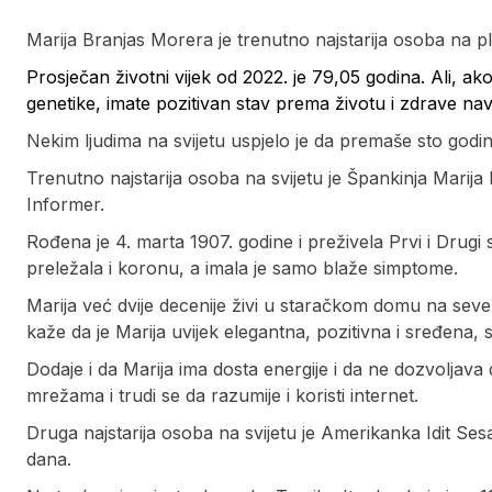
Marija Branjas Morera je trenutno najstarija osoba na pl
Prosječan životni vijek od 2022. je 79,05 godina. Ali, ak
genetike, imate pozitivan stav prema životu i zdrave nav
Nekim ljudima na svijetu uspjelo je da premaše sto godin
Trenutno najstarija osoba na svijetu je Špankinja Marija
Informer.
Rođena je 4. marta 1907. godine i preživela Prvi i Drugi sv
preležala i koronu, a imala je samo blaže simptome.
Marija već dvije decenije živi u staračkom domu na sev
kaže da je Marija uvijek elegantna, pozitivna i sređen
Dodaje i da Marija ima dosta energije i da ne dozvoljava
mrežama i trudi se da razumije i koristi internet.
Druga najstarija osoba na svijetu je Amerikanka Idit Sesar
dana.