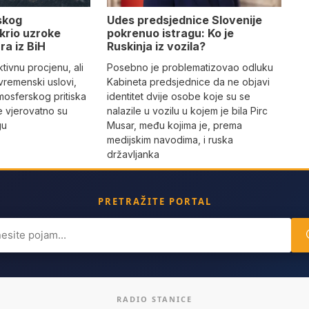
Udes predsjednice Slovenije
skog
pokrenuo istragu: Ko je
krio uzroke
Ruskinja iz vozila?
ra iz BiH
Posebno je problematizovao odluku
tivnu procjenu, ali
Kabineta predsjednice da ne objavi
vremenski uslovi,
identitet dvije osobe koje su se
mosferskog pritiska
nalazile u vozilu u kojem je bila Pirc
e vjerovatno su
Musar, među kojima je, prema
gu
medijskim navodima, i ruska
državljanka
PRETRAŽITE PORTAL
ch
RADIO STANICE