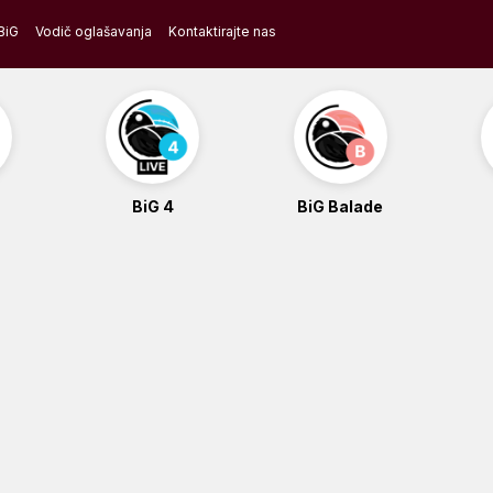
BiG
Vodič oglašavanja
Kontaktirajte nas
BiG 4
BiG Balade