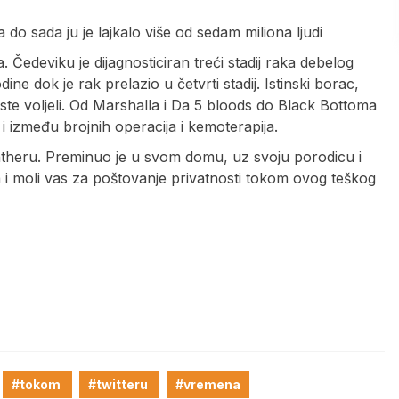
 do sada ju je lajkalo više od sedam miliona ljudi
 Čedeviku je dijagnosticiran treći stadij raka debelog
dine dok je rak prelazio u četvrti stadij. Istinski borac,
ste voljeli. Od Marshalla i Da 5 bloods do Black Bottoma
i između brojnih operacija i kemoterapija.
Pantheru. Preminuo je u svom domu, uz svoju porodicu i
 i moli vas za poštovanje privatnosti tokom ovog teškog
#tokom
#twitteru
#vremena