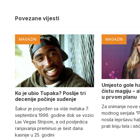
Povezane vijesti
MAGAZIN
MAGAZIN
Umjesto gole hal
čistu magiju – al
Ko je ubio Tupaka? Poslije tri
u prvom planu
decenije počinje suđenje
Za snimanje nove
Šakur je pogođen sa više metaka 7.
modnog serijala “
septembra 1996. godine dok se vozio
nosila lepršavu hal
Las Vegas Stripom, a od posljedica
prati liniju tela i ist
ranjavanja preminuo je šest dana
kasnije u 25. godini