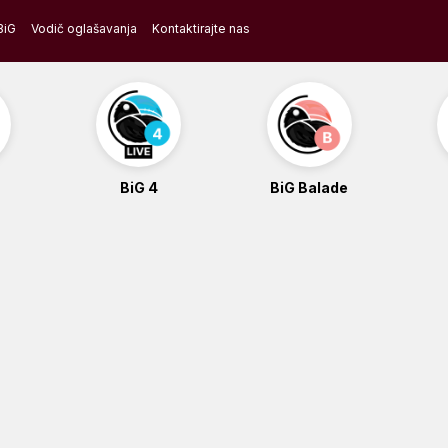
BiG
Vodič oglašavanja
Kontaktirajte nas
BiG 4
BiG Balade