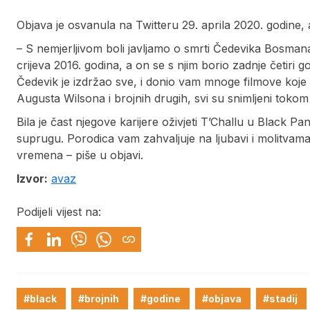
Objava je osvanula na Twitteru 29. aprila 2020. godine, a
– S nemjerljivom boli javljamo o smrti Čedevika Bosmana.
crijeva 2016. godina, a on se s njim borio zadnje četiri go
Čedevik je izdržao sve, i donio vam mnoge filmove koje 
Augusta Wilsona i brojnih drugih, svi su snimljeni tokom 
Bila je čast njegove karijere oživjeti T’Challu u Black 
suprugu. Porodica vam zahvaljuje na ljubavi i molitvama
vremena – piše u objavi.
Izvor:
avaz
Podijeli vijest na:
#black
#brojnih
#godine
#objava
#stadij