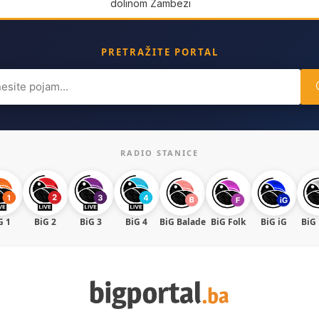
dolinom Zambezi
PRETRAŽITE PORTAL
ch
RADIO STANICE
G 1
BiG 2
BiG 3
BiG 4
BiG Balade
BiG Folk
BiG iG
BiG