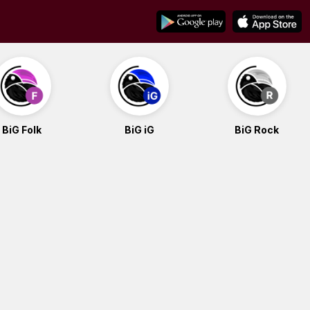
BiG Folk
BiG iG
BiG Rock