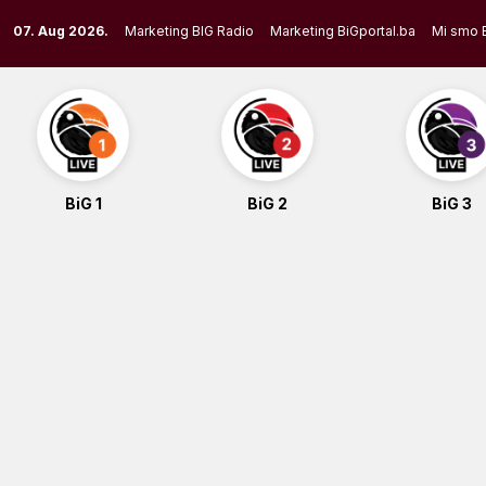
Skip
07. Aug 2026.
Marketing BIG Radio
Marketing BiGportal.ba
Mi smo 
to
content
BiG 1
BiG 2
BiG 3