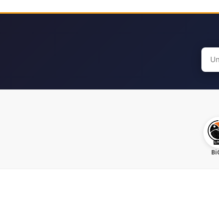
Sear
for:
Bi