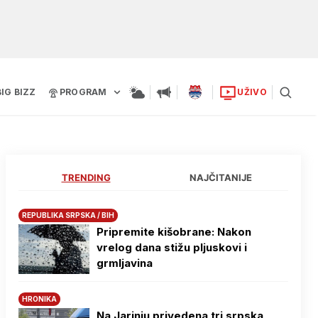
BIG BIZZ
PROGRAM
UŽIVO
TRENDING
NAJČITANIJE
REPUBLIKA SRPSKA / BIH
Pripremite kišobrane: Nakon
vrelog dana stižu pljuskovi i
grmljavina
HRONIKA
Na Јarinju privedena tri srpska