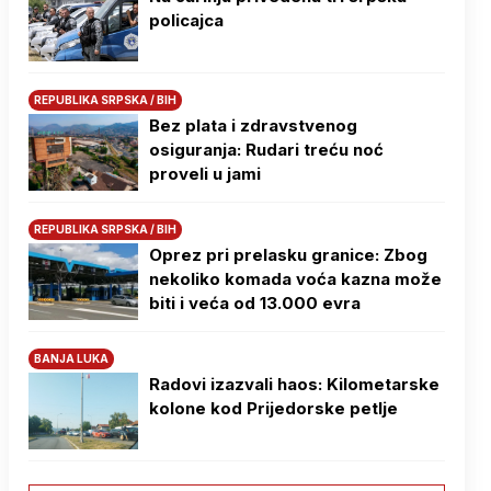
policajca
REPUBLIKA SRPSKA / BIH
Bez plata i zdravstvenog
osiguranja: Rudari treću noć
proveli u jami
REPUBLIKA SRPSKA / BIH
Oprez pri prelasku granice: Zbog
nekoliko komada voća kazna može
biti i veća od 13.000 evra
BANJA LUKA
Radovi izazvali haos: Kilometarske
kolone kod Prijedorske petlje