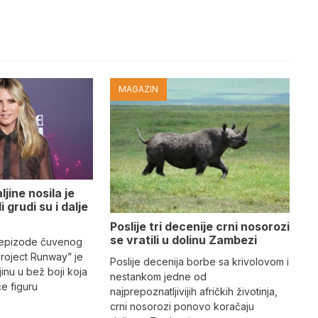
MAGAZIN
jine nosila je
i grudi su i dalje
Poslije tri decenije crni nosorozi
se vratili u dolinu Zambezi
 epizode čuvenog
Project Runway” je
Poslije decenija borbe sa krivolovom i
jinu u bež boji koja
nestankom jedne od
iče figuru
najprepoznatljivijih afričkih životinja,
crni nosorozi ponovo koračaju