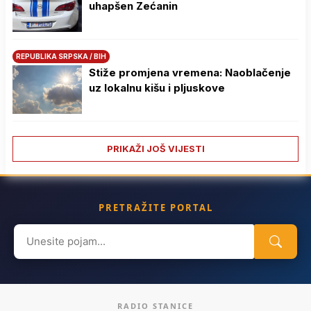
uhapšen Zećanin
REPUBLIKA SRPSKA / BIH
Stiže promjena vremena: Naoblačenje
uz lokalnu kišu i pljuskove
PRIKAŽI JOŠ VIJESTI
PRETRAŽITE PORTAL
Search
for:
RADIO STANICE