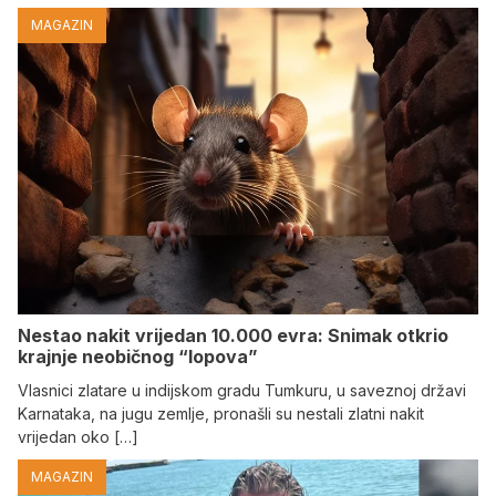
MAGAZIN
Nestao nakit vrijedan 10.000 evra: Snimak otkrio
krajnje neobičnog “lopova”
Vlasnici zlatare u indijskom gradu Tumkuru, u saveznoj državi
Karnataka, na jugu zemlje, pronašli su nestali zlatni nakit
vrijedan oko […]
MAGAZIN