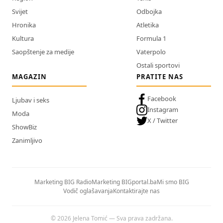
Svijet
Odbojka
Hronika
Atletika
Kultura
Formula 1
Saopštenje za medije
Vaterpolo
Ostali sportovi
MAGAZIN
PRATITE NAS
Facebook
Ljubav i seks
Instagram
Moda
X / Twitter
ShowBiz
Zanimljivo
Marketing BIG Radio
Marketing BIGportal.ba
Mi smo BIG
Vodič oglašavanja
Kontaktirajte nas
© 2026 Jelena Tomić — Sva prava zadržana.