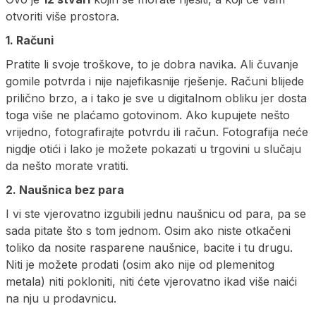
otvoriti više prostora.
1. Računi
Pratite li svoje troškove, to je dobra navika. Ali čuvanje
gomile potvrda i nije najefikasnije rješenje. Računi blijede
prilično brzo, a i tako je sve u digitalnom obliku jer dosta
toga više ne plaćamo gotovinom. Ako kupujete nešto
vrijedno, fotografirajte potvrdu ili račun. Fotografija neće
nigdje otići i lako je možete pokazati u trgovini u slučaju
da nešto morate vratiti.
2. Naušnica bez para
I vi ste vjerovatno izgubili jednu naušnicu od para, pa se
sada pitate što s tom jednom. Osim ako niste otkačeni
toliko da nosite rasparene naušnice, bacite i tu drugu.
Niti je možete prodati (osim ako nije od plemenitog
metala) niti pokloniti, niti ćete vjerovatno ikad više naići
na nju u prodavnicu.