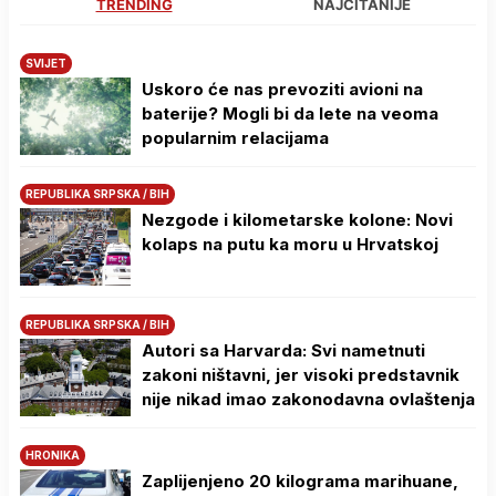
TRENDING
NAJČITANIJE
SVIJET
Uskoro će nas prevoziti avioni na
baterije? Mogli bi da lete na veoma
popularnim relacijama
REPUBLIKA SRPSKA / BIH
Nezgode i kilometarske kolone: Novi
kolaps na putu ka moru u Hrvatskoj
REPUBLIKA SRPSKA / BIH
Autori sa Harvarda: Svi nametnuti
zakoni ništavni, jer visoki predstavnik
nije nikad imao zakonodavna ovlaštenja
HRONIKA
Zaplijenjeno 20 kilograma marihuane,