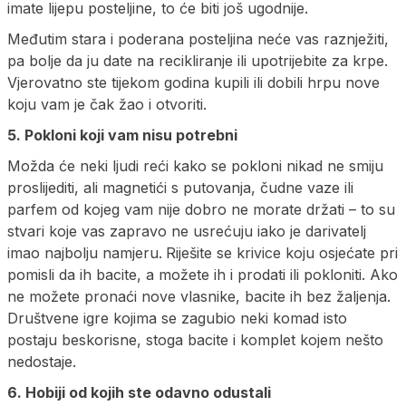
imate lijepu posteljine, to će biti još ugodnije.
Međutim stara i poderana posteljina neće vas raznježiti,
pa bolje da ju date na recikliranje ili upotrijebite za krpe.
Vjerovatno ste tijekom godina kupili ili dobili hrpu nove
koju vam je čak žao i otvoriti.
5. Pokloni koji vam nisu potrebni
Možda će neki ljudi reći kako se pokloni nikad ne smiju
proslijediti, ali magnetići s putovanja, čudne vaze ili
parfem od kojeg vam nije dobro ne morate držati – to su
stvari koje vas zapravo ne usrećuju iako je darivatelj
imao najbolju namjeru.
Riješite se krivice koju osjećate pri
pomisli da ih bacite, a možete ih i prodati ili pokloniti. Ako
ne možete pronaći nove vlasnike, bacite ih bez žaljenja.
Društvene igre kojima se zagubio neki komad isto
postaju beskorisne, stoga bacite i komplet kojem nešto
nedostaje.
6. Hobiji od kojih ste odavno odustali