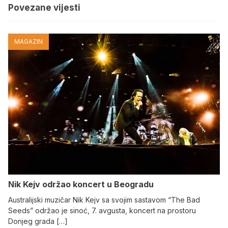
Povezane vijesti
MAGAZIN
Nik Kejv održao koncert u Beogradu
Australijski muzičar Nik Kejv sa svojim sastavom “The Bad
Seeds” održao je sinoć, 7. avgusta, koncert na prostoru
Donjeg grada […]