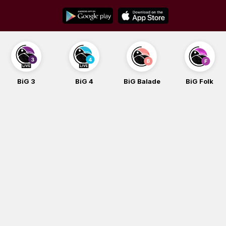
Skip
to
content
BiG 3
BiG 4
BiG Balade
BiG Folk