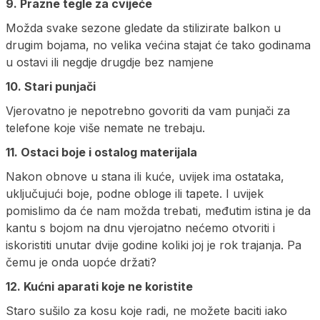
9. Prazne tegle za cvijeće
Možda svake sezone gledate da stilizirate balkon u
drugim bojama, no velika većina stajat će tako godinama
u ostavi ili negdje drugdje bez namjene
10. Stari punjači
Vjerovatno je nepotrebno govoriti da vam punjači za
telefone koje više nemate ne trebaju.
11. Ostaci boje i ostalog materijala
Nakon obnove u stana ili kuće, uvijek ima ostataka,
uključujući boje, podne obloge ili tapete. I uvijek
pomislimo da će nam možda trebati, međutim istina je da
kantu s bojom na dnu vjerojatno nećemo otvoriti i
iskoristiti unutar dvije godine koliki joj je rok trajanja. Pa
čemu je onda uopće držati?
12. Kućni aparati koje ne koristite
Staro sušilo za kosu koje radi, ne možete baciti iako