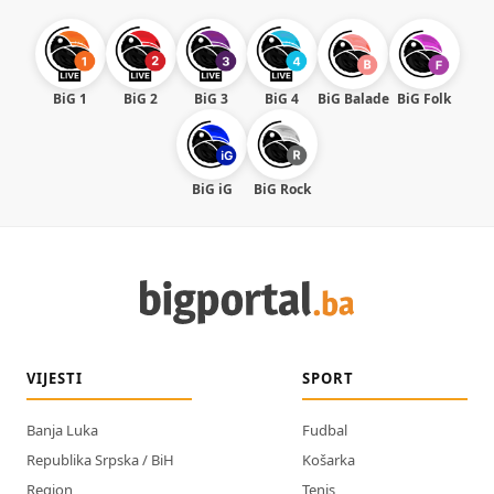
BiG 1
BiG 2
BiG 3
BiG 4
BiG Balade
BiG Folk
BiG iG
BiG Rock
VIJESTI
SPORT
Banja Luka
Fudbal
Republika Srpska / BiH
Košarka
Region
Tenis