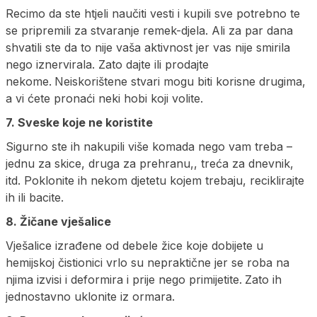
Recimo da ste htjeli naučiti vesti i kupili sve potrebno te
se pripremili za stvaranje remek-djela. Ali za par dana
shvatili ste da to nije vaša aktivnost jer vas nije smirila
nego iznervirala. Zato dajte ili prodajte
nekome.
Neiskorištene stvari mogu biti korisne drugima,
a vi ćete pronaći neki hobi koji volite.
7. Sveske koje ne koristite
Sigurno ste ih nakupili više komada nego vam treba –
jednu za skice, druga za prehranu,, treća za dnevnik,
itd. Poklonite ih nekom djetetu kojem trebaju, reciklirajte
ih ili bacite.
8. Žičane vješalice
Vješalice izrađene od debele žice koje dobijete u
hemijskoj čistionici vrlo su nepraktične jer se roba na
njima izvisi i deformira i prije nego primijetite.
Zato ih
jednostavno uklonite iz ormara.