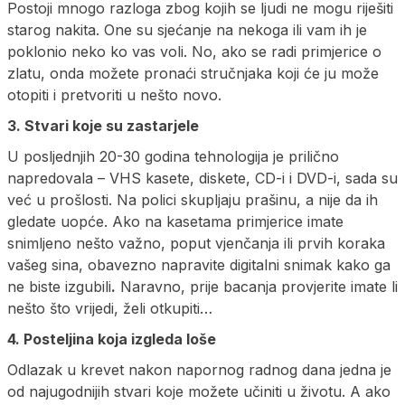
Postoji mnogo razloga zbog kojih se ljudi ne mogu riješiti
starog nakita. One su sjećanje na nekoga ili vam ih je
poklonio neko ko vas voli. No, ako se radi primjerice o
zlatu, onda možete pronaći stručnjaka koji će ju može
otopiti i pretvoriti u nešto novo.
3. Stvari koje su zastarjele
U posljednjih 20-30 godina tehnologija je prilično
napredovala – VHS kasete, diskete, CD-i i DVD-i, sada su
već u prošlosti. Na polici skupljaju prašinu, a nije da ih
gledate uopće. Ako na kasetama primjerice imate
snimljeno nešto važno, poput vjenčanja ili prvih koraka
vašeg sina, obavezno napravite digitalni snimak kako ga
ne biste izgubili
.
Naravno, prije bacanja provjerite imate li
nešto što vrijedi, želi otkupiti…
4. Posteljina koja izgleda loše
Odlazak u krevet nakon napornog radnog dana jedna je
od najugodnijih stvari koje možete učiniti u životu. A ako