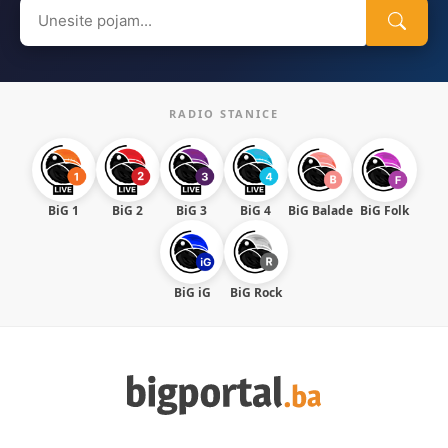
Search
for:
RADIO STANICE
BiG 1
BiG 2
BiG 3
BiG 4
BiG Balade
BiG Folk
BiG iG
BiG Rock