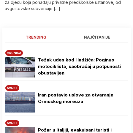
za djecu koja pohađaju privatne predškolske ustanove, od
avgustovske subvencije […]
TRENDING
NAJČITANIJE
HRONIKA
Težak udes kod Hadžića: Poginuo
motociklista, saobraćaj u potpunosti
obustavljen
SVIJET
Iran postavio uslove za otvaranje
Ormuskog moreuza
SVIJET
Požar u Italjiji, evakuisani turisti i