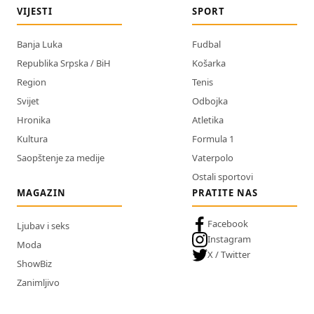
VIJESTI
SPORT
Banja Luka
Fudbal
Republika Srpska / BiH
Košarka
Region
Tenis
Svijet
Odbojka
Hronika
Atletika
Kultura
Formula 1
Saopštenje za medije
Vaterpolo
Ostali sportovi
MAGAZIN
PRATITE NAS
Facebook
Ljubav i seks
Instagram
Moda
X / Twitter
ShowBiz
Zanimljivo