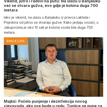
Vikend, jutro i radovi na putu: Na ulazu u Banjaluku
već se stvara gužva, evo gdje je kolona duga 700
metara
Iako je vikend, na ulazu u Banjaluku iz pravca Laktaša i
Prijedora od jutros se stvaraju gužve. Kako javljaju vozači, u
Jakupvcima je oko 10 sati je kolona vozila bila duga 700
metara.
BANJA LUKA
Majkić: Počelo punjenje i dezinfekcija novog
cjevovoda, ako sve bude u redu, Tunjice se pune za