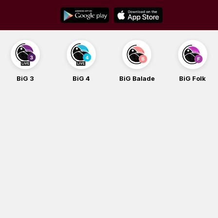
Skip
to
content
BiG 3
BiG 4
BiG Balade
BiG Folk