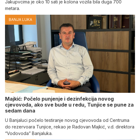
Jakupvcima je oko 10 sati je kolona vozila bila duga 700
metara.
BANJA LUKA
Majkić: Počelo punjenje i dezinfekcija novog
cjevovoda, ako sve bude u redu, Tunjice se pune za
sedam dana
U Banjaluci počelo testiranje novog cjevovoda od Centruma
do rezervoara Tunjice, rekao je Radovan Majkić, v.d. direktora
“Vodovoda” Banjaluka.