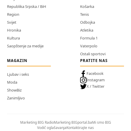
Republika Srpska / BiH
Košarka
Region
Tenis
Svijet
Odbojka
Hronika
Atletika
Kultura
Formula 1
Saopštenje za medije
Vaterpolo
Ostali sportovi
MAGAZIN
PRATITE NAS
Facebook
Ljubav i seks
Instagram
Moda
X / Twitter
ShowBiz
Zanimljivo
Marketing BIG Radio
Marketing BIGportal.ba
Mi smo BIG
Vodič oglašavanja
Kontaktirajte nas