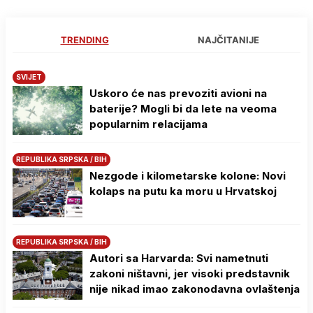
TRENDING
NAJČITANIJE
SVIJET
Uskoro će nas prevoziti avioni na
baterije? Mogli bi da lete na veoma
popularnim relacijama
REPUBLIKA SRPSKA / BIH
Nezgode i kilometarske kolone: Novi
kolaps na putu ka moru u Hrvatskoj
REPUBLIKA SRPSKA / BIH
Autori sa Harvarda: Svi nametnuti
zakoni ništavni, jer visoki predstavnik
nije nikad imao zakonodavna ovlaštenja