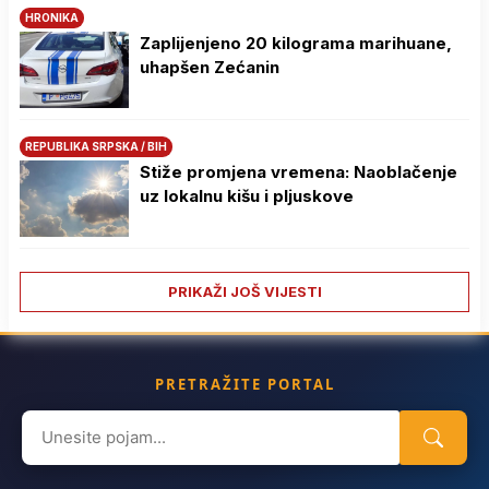
HRONIKA
Zaplijenjeno 20 kilograma marihuane,
uhapšen Zećanin
REPUBLIKA SRPSKA / BIH
Stiže promjena vremena: Naoblačenje
uz lokalnu kišu i pljuskove
PRIKAŽI JOŠ VIJESTI
PRETRAŽITE PORTAL
Search
for: