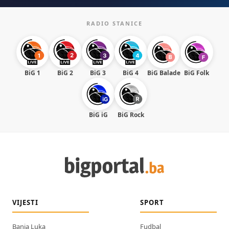
RADIO STANICE
BiG 1
BiG 2
BiG 3
BiG 4
BiG Balade
BiG Folk
BiG iG
BiG Rock
VIJESTI
SPORT
Banja Luka
Fudbal