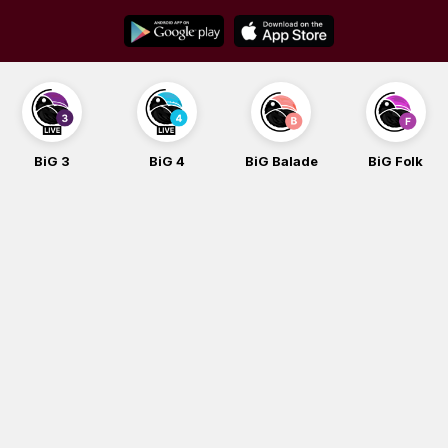
Skip
to
content
BiG 3
BiG 4
BiG Balade
BiG Folk