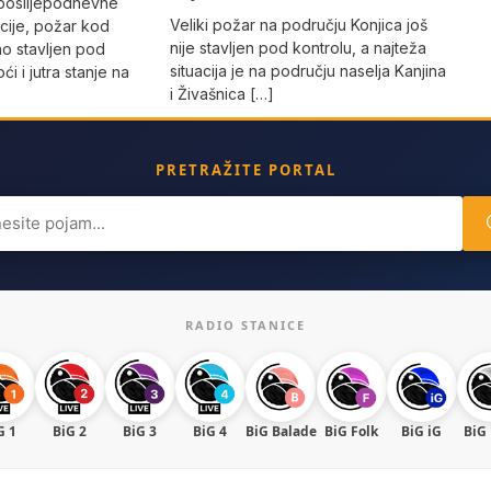
 poslijepodnevne
Veliki požar na području Konjica još
cije, požar kod
nije stavljen pod kontrolu, a najteža
no stavljen pod
situacija je na području naselja Kanjina
i i jutra stanje na
i Živašnica […]
PRETRAŽITE PORTAL
ch
RADIO STANICE
G 1
BiG 2
BiG 3
BiG 4
BiG Balade
BiG Folk
BiG iG
BiG