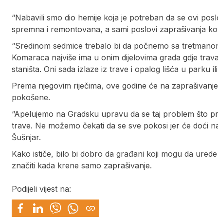
“Nabavili smo dio hemije koja je potreban da se ovi posl
spremna i remontovana, a sami poslovi zaprašivanja ko
“Sredinom sedmice trebalo bi da počnemo sa tretmanom,
Komaraca najviše ima u onim dijelovima grada gdje trava
staništa. Oni sada izlaze iz trave i opalog lišća u parku il
Prema njegovim riječima, ove godine će na zaprašivanje 
pokošene.
“Apelujemo na Gradsku upravu da se taj problem što prij
trave. Ne možemo čekati da se sve pokosi jer će doći 
Šušnjar.
Kako ističe, bilo bi dobro da građani koji mogu da ured
značiti kada krene samo zaprašivanje.
Podijeli vijest na: