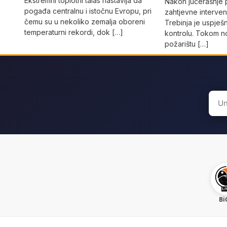
Ekstremni toplotni talas nastavlja da
Nakon jučerašnje
pogađa centralnu i istočnu Evropu, pri
zahtjevne interven
čemu su u nekoliko zemalja oboreni
Trebinja je uspješ
temperaturni rekordi, dok […]
kontrolu. Tokom noć
požarištu […]
Sear
for:
Bi