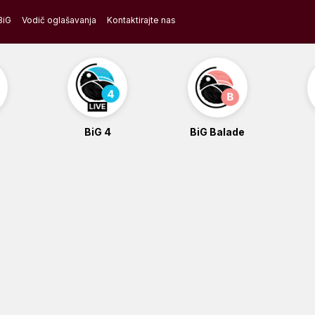
BiG
Vodič oglašavanja
Kontaktirajte nas
BiG 4
BiG Balade