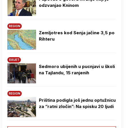
odzvanjao Kninom
REGION
Zemljotres kod Senja jačine 3,5 po
Rihteru
SVIJET
Sedmoro ubijenih u pucnjavi u školi
na Tajlandu, 15 ranjenih
REGION
Priština podigla još jednu optužnicu
za “ratni zločin”: Na spisku 20 ljudi