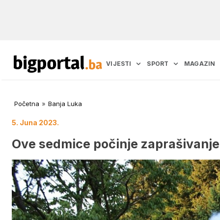
VIJESTI
SPORT
MAGAZIN
Početna
»
Banja Luka
5. Juna 2023.
Ove sedmice počinje zaprašivanje