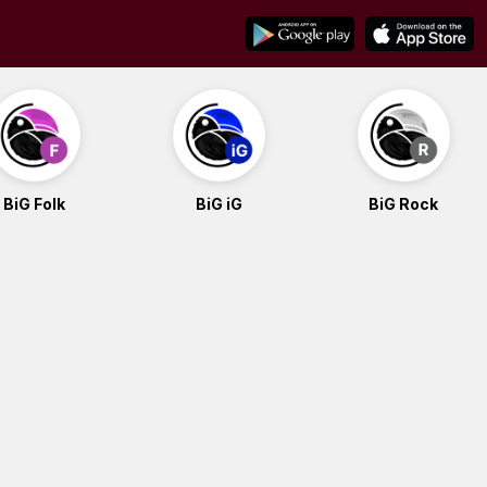
BiG Folk
BiG iG
BiG Rock