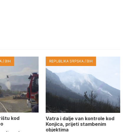
 / BIH
REPUBLIKA SRPSKA / BIH
rištu kod
Vatra i dalje van kontrole kod
no
Konjica, prijeti stambenim
objektima