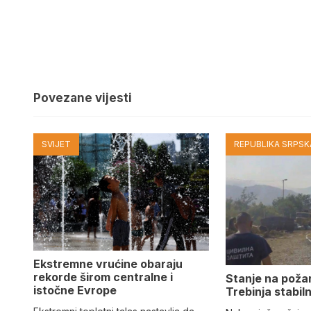
Povezane vijesti
SVIJET
REPUBLIKA SRPSKA
Ekstremne vrućine obaraju
rekorde širom centralne i
Stanje na poža
istočne Evrope
Trebinja stabil