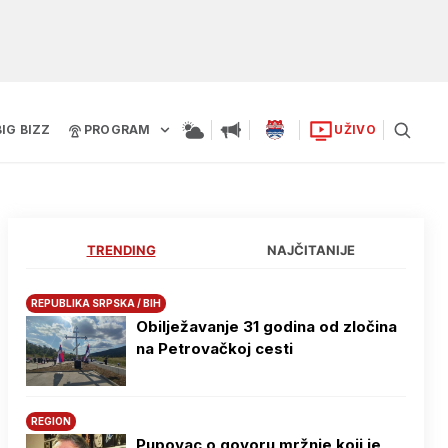
BIG BIZZ
PROGRAM
UŽIVO
TRENDING
NAJČITANIJE
REPUBLIKA SRPSKA / BIH
Obilježavanje 31 godina od zločina
na Petrovačkoj cesti
REGION
Pupovac o govoru mržnje koji je