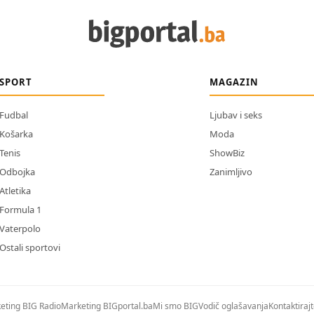
SPORT
MAGAZIN
Fudbal
Ljubav i seks
Košarka
Moda
Tenis
ShowBiz
Odbojka
Zanimljivo
Atletika
Formula 1
Vaterpolo
Ostali sportovi
eting BIG Radio
Marketing BIGportal.ba
Mi smo BIG
Vodič oglašavanja
Kontaktiraj