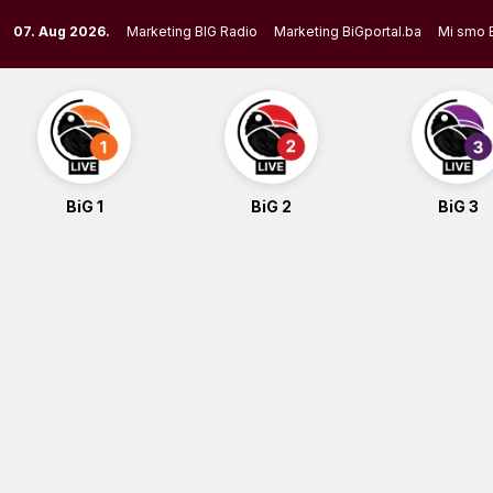
Skip
07. Aug 2026.
Marketing BIG Radio
Marketing BiGportal.ba
Mi smo 
to
content
BiG 1
BiG 2
BiG 3