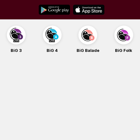
Skip
to
content
BiG 3
BiG 4
BiG Balade
BiG Folk