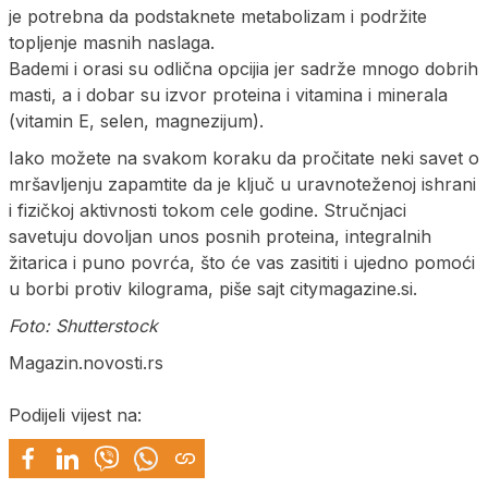
je potrebna da podstaknete metabolizam i podržite
topljenje masnih naslaga.
Bademi i orasi su odlična opcijia jer sadrže mnogo dobrih
masti, a i dobar su izvor proteina i vitamina i minerala
(vitamin E, selen, magnezijum).
Iako možete na svakom koraku da pročitate neki savet o
mršavljenju zapamtite da je ključ u uravnoteženoj ishrani
i fizičkoj aktivnosti tokom cele godine. Stručnjaci
savetuju dovoljan unos posnih proteina, integralnih
žitarica i puno povrća, što će vas zasititi i ujedno pomoći
u borbi protiv kilograma, piše sajt citymagazine.si.
Foto: Shutterstock
Magazin.novosti.rs
Podijeli vijest na: