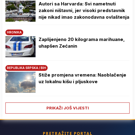
Autori sa Harvarda: Svi nametnuti
zakoni ništavni, jer visoki predstavnik
nije nikad imao zakonodavna ovlaštenja
HRONIKA
Zaplijenjeno 20 kilograma marihuane,
uhapšen Zećanin
REPUBLIKA SRPSKA / BIH
Stiže promjena vremena: Naoblačenje
uz lokalnu kišu i pljuskove
PRIKAŽI JOŠ VIJESTI
PRETRAŽITE PORTAL