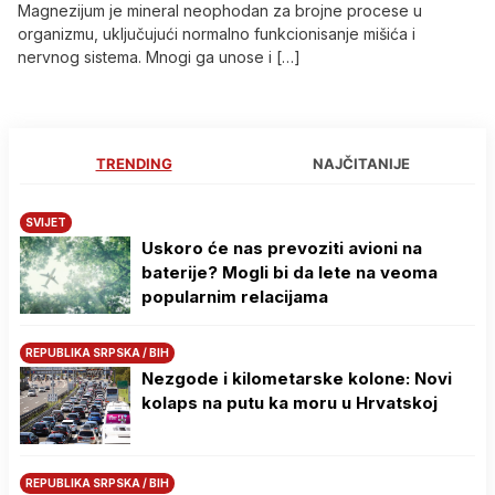
Magnezijum je mineral neophodan za brojne procese u
organizmu, uključujući normalno funkcionisanje mišića i
nervnog sistema. Mnogi ga unose i […]
TRENDING
NAJČITANIJE
SVIJET
Uskoro će nas prevoziti avioni na
baterije? Mogli bi da lete na veoma
popularnim relacijama
REPUBLIKA SRPSKA / BIH
Nezgode i kilometarske kolone: Novi
kolaps na putu ka moru u Hrvatskoj
REPUBLIKA SRPSKA / BIH