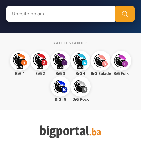
Search
for:
RADIO STANICE
BiG 1
BiG 2
BiG 3
BiG 4
BiG Balade
BiG Folk
BiG iG
BiG Rock