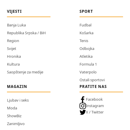
VIJESTI
SPORT
Banja Luka
Fudbal
Republika Srpska / BiH
Košarka
Region
Tenis
Svijet
Odbojka
Hronika
Atletika
Kultura
Formula 1
Saopštenje za medije
Vaterpolo
Ostali sportovi
MAGAZIN
PRATITE NAS
Facebook
Ljubav i seks
Instagram
Moda
X / Twitter
ShowBiz
Zanimljivo