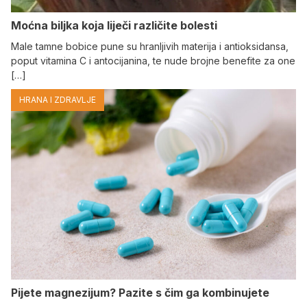
Moćna biljka koja liječi različite bolesti
Male tamne bobice pune su hranljivih materija i antioksidansa,
poput vitamina C i antocijanina, te nude brojne benefite za one
[…]
HRANA I ZDRAVLJE
Pijete magnezijum? Pazite s čim ga kombinujete