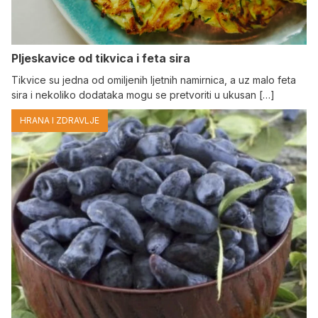
Pljeskavice od tikvica i feta sira
Tikvice su jedna od omiljenih ljetnih namirnica, a uz malo feta
sira i nekoliko dodataka mogu se pretvoriti u ukusan […]
HRANA I ZDRAVLJE