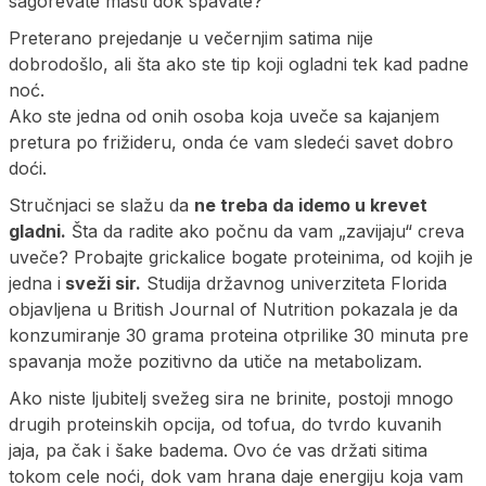
sagorevate masti dok spavate?
Preterano prejedanje u večernjim satima nije
dobrodošlo, ali šta ako ste tip koji ogladni tek kad padne
noć.
Ako ste jedna od onih osoba koja uveče sa kajanjem
pretura po frižideru, onda će vam sledeći savet dobro
doći.
Stručnjaci se slažu da
ne treba da idemo u krevet
gladni.
Šta da radite ako počnu da vam „zavijaju“ creva
uveče? Probajte grickalice bogate proteinima, od kojih je
jedna i
sveži sir.
Studija državnog univerziteta Florida
objavljena u British Journal of Nutrition pokazala je da
konzumiranje 30 grama proteina otprilike 30 minuta pre
spavanja može pozitivno da utiče na metabolizam.
Ako niste ljubitelj svežeg sira ne brinite, postoji mnogo
drugih proteinskih opcija, od tofua, do tvrdo kuvanih
jaja, pa čak i šake badema. Ovo će vas držati sitima
tokom cele noći, dok vam hrana daje energiju koja vam