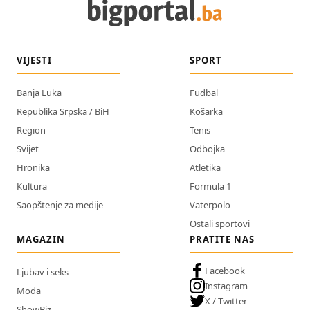
VIJESTI
SPORT
Banja Luka
Fudbal
Republika Srpska / BiH
Košarka
Region
Tenis
Svijet
Odbojka
Hronika
Atletika
Kultura
Formula 1
Saopštenje za medije
Vaterpolo
Ostali sportovi
MAGAZIN
PRATITE NAS
Facebook
Ljubav i seks
Instagram
Moda
X / Twitter
ShowBiz