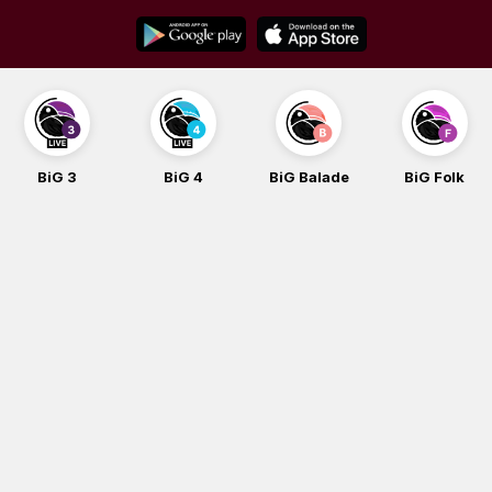
Skip
to
content
BiG 4
BiG Balade
BiG Folk
BiG iG