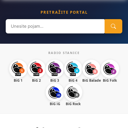
PRETRAŽITE PORTAL
Search
for:
RADIO STANICE
BiG 1
BiG 2
BiG 3
BiG 4
BiG Balade
BiG Folk
BiG iG
BiG Rock