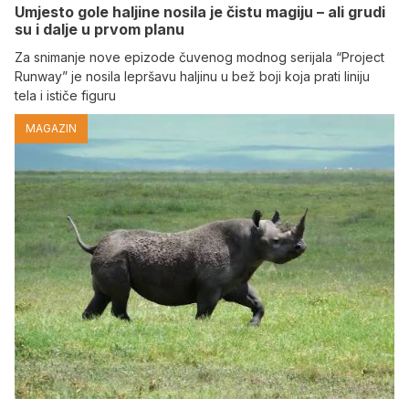
Umjesto gole haljine nosila je čistu magiju – ali grudi
su i dalje u prvom planu
Za snimanje nove epizode čuvenog modnog serijala “Project
Runway” je nosila lepršavu haljinu u bež boji koja prati liniju
tela i ističe figuru
MAGAZIN