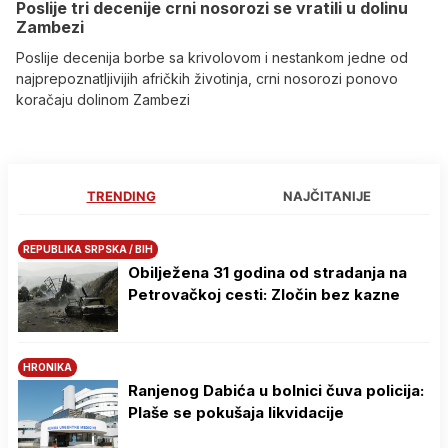
Poslije tri decenije crni nosorozi se vratili u dolinu
Zambezi
Poslije decenija borbe sa krivolovom i nestankom jedne od
najprepoznatljivijih afričkih životinja, crni nosorozi ponovo
koračaju dolinom Zambezi
TRENDING
NAJČITANIJE
REPUBLIKA SRPSKA / BIH
Obilježena 31 godina od stradanja na
Petrovačkoj cesti: Zločin bez kazne
HRONIKA
Ranjenog Dabića u bolnici čuva policija:
Plaše se pokušaja likvidacije