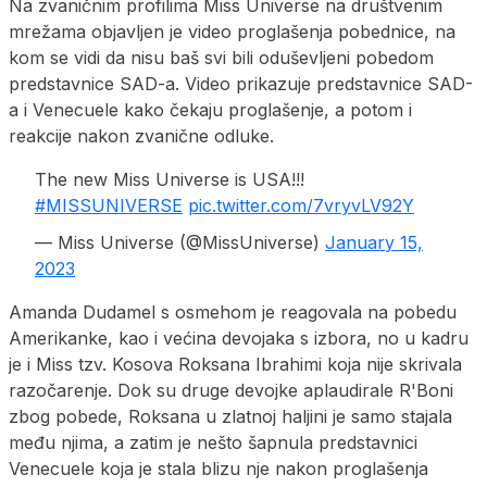
Na zvaničnim profilima Miss Universe na društvenim
mrežama objavljen je video proglašenja pobednice, na
kom se vidi da nisu baš svi bili oduševljeni pobedom
predstavnice SAD-a. Video prikazuje predstavnice SAD-
a i Venecuele kako čekaju proglašenje, a potom i
reakcije nakon zvanične odluke.
The new Miss Universe is USA!!!
#MISSUNIVERSE
pic.twitter.com/7vryvLV92Y
— Miss Universe (@MissUniverse)
January 15,
2023
Amanda Dudamel s osmehom je reagovala na pobedu
Amerikanke, kao i većina devojaka s izbora, no u kadru
je i Miss tzv. Kosova Roksana Ibrahimi koja nije skrivala
razočarenje. Dok su druge devojke aplaudirale R'Boni
zbog pobede, Roksana u zlatnoj haljini je samo stajala
među njima, a zatim je nešto šapnula predstavnici
Venecuele koja je stala blizu nje nakon proglašenja