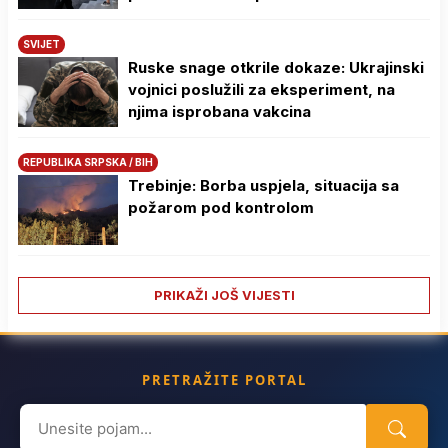
SVIJET
Ruske snage otkrile dokaze: Ukrajinski
vojnici poslužili za eksperiment, na
njima isprobana vakcina
REPUBLIKA SRPSKA / BIH
Trebinje: Borba uspjela, situacija sa
požarom pod kontrolom
PRIKAŽI JOŠ VIJESTI
PRETRAŽITE PORTAL
Search
for: