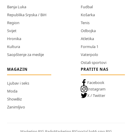
Banja Luka
Fudbal
Republika Srpska / BiH
Košarka
Region
Tenis
Svijet
Odbojka
Hronika
Atletika
Kultura
Formula 1
Saopštenje za medije
Vaterpolo
Ostali sportovi
MAGAZIN
PRATITE NAS
Facebook
Ljubav i seks
Instagram
Moda
X / Twitter
ShowBiz
Zanimljivo
Marketing BIG Radio
Marketing BIGportal.ba
Mi smo BIG