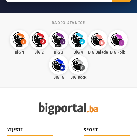
RADIO STANICE
BiG 1
BiG 2
BiG 3
BiG 4
BiG Balade
BiG Folk
BiG iG
BiG Rock
VIJESTI
SPORT