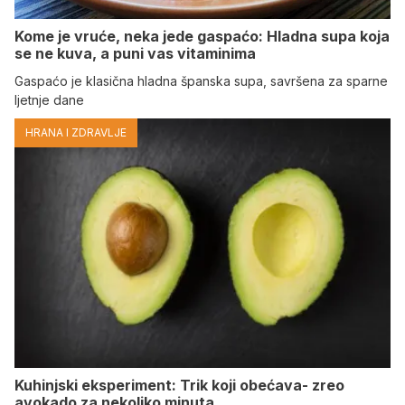
Kome je vruće, neka jede gaspaćo: Hladna supa koja
se ne kuva, a puni vas vitaminima
Gaspaćo je klasična hladna španska supa, savršena za sparne
ljetnje dane
HRANA I ZDRAVLJE
Kuhinjski eksperiment: Trik koji obećava- zreo
avokado za nekoliko minuta