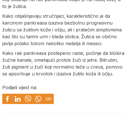
to je žutica.
Kako objašnjavaju stručnjaci, karakteristično je da
karcinom pankreasa izaziva bezbolnu progresivnu
žuticu sa žutilom kože i očiju, ali i pratećim simptomima
kao što su tamni urin i bleda stolica. Žutica se obično
javlja polako tokom nekoliko nedelja ili meseci.
Kako rak pankreasa postepeno raste, počinje da blokira
žučne kanale, ometajući protok žuči iz jetre. Bilirubin,
žuti pigment u žuči koji normalno teče u creva, ponovo
se apsorbuje u krvotok i izaziva žutilo kože ili očiju.
Podijeli vijest na: