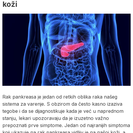
koži
Rak pankreasa je jedan od retkih oblika raka našeg
sistema za varenje. S obzirom da često kasno izaziva
tegobe i da se dijagnostikuje kada je već u naprednom
stanju, lekari upozoravaju da je izuzetno važno
prepoznati prve simptome. Jedan od najranijih simptoma
koji ukazuje na rak pankreasa vidljiv je na našoj koži, a