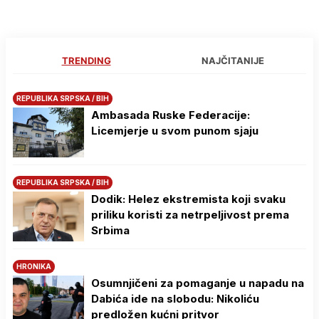
TRENDING
NAJČITANIJE
REPUBLIKA SRPSKA / BIH
Ambasada Ruske Federacije:
Licemjerje u svom punom sjaju
REPUBLIKA SRPSKA / BIH
Dodik: Helez ekstremista koji svaku
priliku koristi za netrpeljivost prema
Srbima
HRONIKA
Osumnjičeni za pomaganje u napadu na
Dabića ide na slobodu: Nikoliću
predložen kućni pritvor