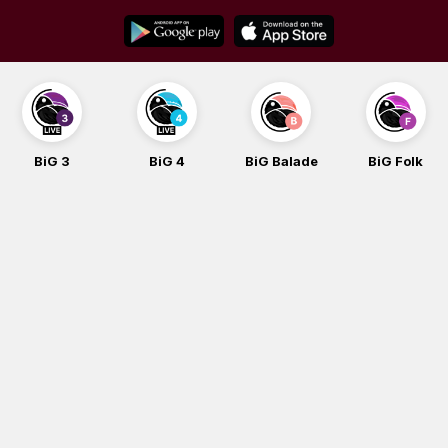
Skip
to
content
BiG 3
BiG 4
BiG Balade
BiG Folk