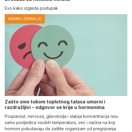
Evo kako izgleda postupak
HRANA I ZDRAVLJE
Zašto smo tokom toplotnog talasa umorni i
razdražljivi – odgovor se krije u hormonima
Pospanost, nervoza, glavobolja i slabija koncentracija nisu
samo posljedica visokih temperatura, već i načina na koji
hormoni pokušavaju da zaštite organizam od pregrijvanja