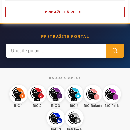
PRIKAŽI JOŠ VIJESTI
PRETRAŽITE PORTAL
Search
for:
RADIO STANICE
BiG 1
BiG 2
BiG 3
BiG 4
BiG Balade
BiG Folk
BiG iG
BiG Rock