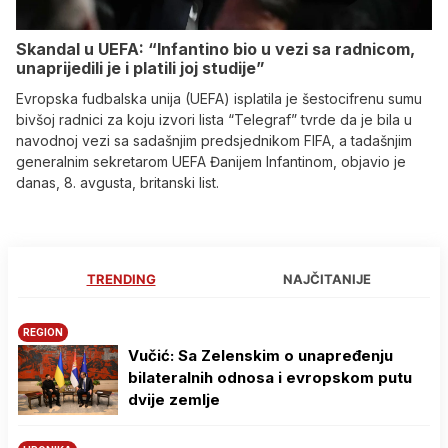
Skandal u UEFA: “Infantino bio u vezi sa radnicom,
unaprijedili je i platili joj studije”
Evropska fudbalska unija (UEFA) isplatila je šestocifrenu sumu
bivšoj radnici za koju izvori lista “Telegraf” tvrde da je bila u
navodnoj vezi sa sadašnjim predsjednikom FIFA, a tadašnjim
generalnim sekretarom UEFA Đanijem Infantinom, objavio je
danas, 8. avgusta, britanski list.
TRENDING
NAJČITANIJE
REGION
Vučić: Sa Zelenskim o unapređenju
bilateralnih odnosa i evropskom putu
dvije zemlje