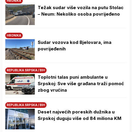
HRONIKA
Težak sudar više vozila na putu Stolac
– Neum: Nekoliko osoba povrijeđeno
HRONIKA
Sudar vozova kod Bjelovara, ima
povrijeđenih
REPUBLIKA SRPSKA / BIH
Toplotni talas puni ambulante u
Srpskoj: Sve više građana traži pomoć
zbog vrućina
REPUBLIKA SRPSKA / BIH
Deset najvećih poreskih dužnika u
Srpskoj duguju više od 84 miliona KM