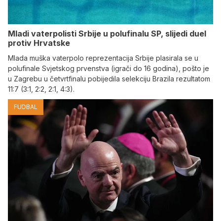
Mladi vaterpolisti Srbije u polufinalu SP, slijedi duel
protiv Hrvatske
Mlada muška vaterpolo reprezentacija Srbije plasirala se u
polufinale Svjetskog prvenstva (igrači do 16 godina), pošto je
u Zagrebu u četvrtfinalu pobijedila selekciju Brazila rezultatom
11:7 (3:1, 2:2, 2:1, 4:3).
FUDBAL