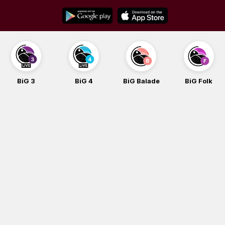
Skip
to
content
BiG 4
BiG Balade
BiG Folk
BiG iG