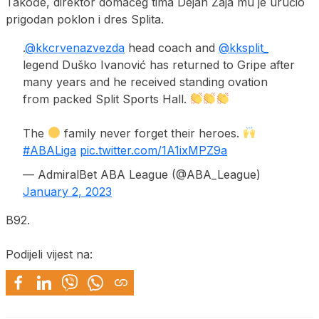
Takođe, direktor domaćeg tima Dejan Žaja mu je uručio
prigodan poklon i dres Splita.
.
@kkcrvenazvezda
head coach and
@kksplit_
legend Duško Ivanović has returned to Gripe after
many years and he received standing ovation
from packed Split Sports Hall.
The
family never forget their heroes.
#ABALiga
pic.twitter.com/1A1ixMPZ9a
— AdmiralBet ABA League (@ABA_League)
January 2, 2023
B92.
Podijeli vijest na: