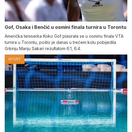
Gof, Osaka i Benčić u osmini finala turnira u Torontu
Američka teniserka Koko Gof plasirala se u osminu finala VTA
turnira u Torontu, pošto je danas u trećem kolu pobijedila
Grkinju Mariju Sakari rezultatom 6:1, 6:4.
SPORT