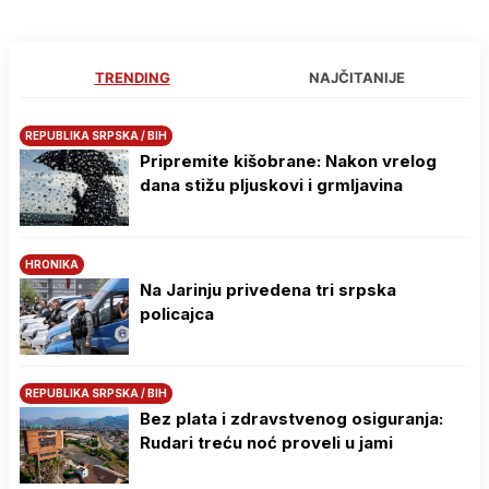
TRENDING
NAJČITANIJE
REPUBLIKA SRPSKA / BIH
Pripremite kišobrane: Nakon vrelog
dana stižu pljuskovi i grmljavina
HRONIKA
Na Јarinju privedena tri srpska
policajca
REPUBLIKA SRPSKA / BIH
Bez plata i zdravstvenog osiguranja:
Rudari treću noć proveli u jami