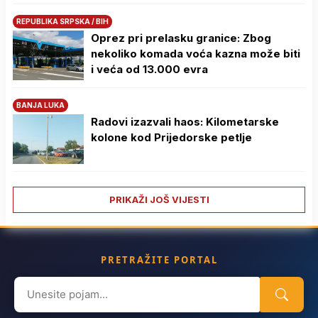
REPUBLIKA SRPSKA / BIH
Oprez pri prelasku granice: Zbog
nekoliko komada voća kazna može biti
i veća od 13.000 evra
BANJA LUKA
Radovi izazvali haos: Kilometarske
kolone kod Prijedorske petlje
PRIKAŽI JOŠ VIJESTI
PRETRAŽITE PORTAL
Search
for: