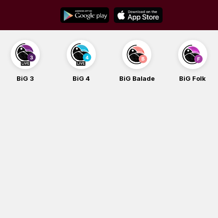
Skip
to
content
BiG 3
BiG 4
BiG Balade
BiG Folk