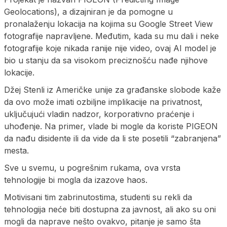
Geolocations), a dizajniran je da pomogne u
pronalaženju lokacija na kojima su Google Street View
fotografije napravljene. Međutim, kada su mu dali i neke
fotografije koje nikada ranije nije video, ovaj AI model je
bio u stanju da sa visokom preciznošću nađe njihove
lokacije.
Džej Stenli iz Američke unije za građanske slobode kaže
da ovo može imati ozbiljne implikacije na privatnost,
uključujući vladin nadzor, korporativno praćenje i
uhođenje. Na primer, vlade bi mogle da koriste PIGEON
da nađu disidente ili da vide da li ste posetili “zabranjena”
mesta.
Sve u svemu, u pogrešnim rukama, ova vrsta
tehnologije bi mogla da izazove haos.
Motivisani tim zabrinutostima, studenti su rekli da
tehnologija neće biti dostupna za javnost, ali ako su oni
mogli da naprave nešto ovakvo, pitanje je samo šta