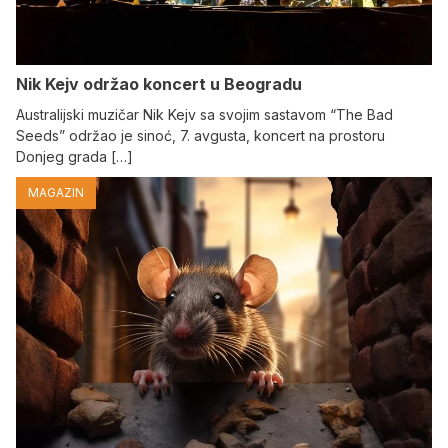
Nik Kejv održao koncert u Beogradu
Australijski muzičar Nik Kejv sa svojim sastavom “The Bad
Seeds” održao je sinoć, 7. avgusta, koncert na prostoru
Donjeg grada […]
MAGAZIN