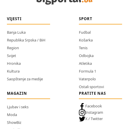
VIJESTI
SPORT
Banja Luka
Fudbal
Republika Srpska / BiH
Košarka
Region
Tenis
Svijet
Odbojka
Hronika
Atletika
Kultura
Formula 1
Saopštenje za medije
Vaterpolo
Ostali sportovi
MAGAZIN
PRATITE NAS
Facebook
Ljubav i seks
Instagram
Moda
X / Twitter
ShowBiz