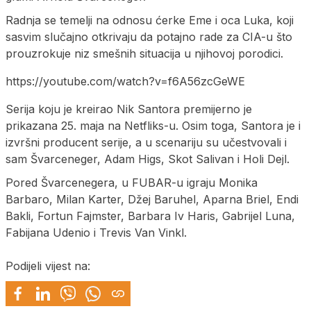
Radnja se temelji na odnosu ćerke Eme i oca Luka, koji
sasvim slučajno otkrivaju da potajno rade za CIA-u što
prouzrokuje niz smešnih situacija u njihovoj porodici.
https://youtube.com/watch?v=f6A56zcGeWE
Serija koju je kreirao Nik Santora premijerno je
prikazana 25. maja na Netfliks-u. Osim toga, Santora je i
izvršni producent serije, a u scenariju su učestvovali i
sam Švarceneger, Adam Higs, Skot Salivan i Holi Dejl.
Pored Švarcenegera, u FUBAR-u igraju Monika
Barbaro, Milan Karter, Džej Baruhel, Aparna Briel, Endi
Bakli, Fortun Fajmster, Barbara Iv Haris, Gabrijel Luna,
Fabijana Udenio i Trevis Van Vinkl.
Podijeli vijest na: