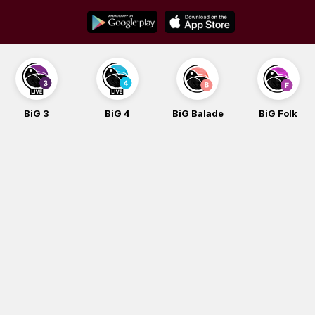
Skip
to
content
BiG 3
BiG 4
BiG Balade
BiG Folk