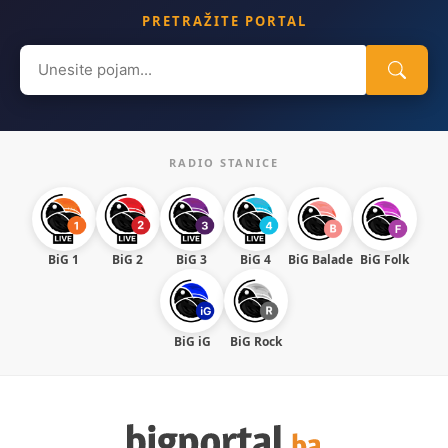
PRETRAŽITE PORTAL
Search
for:
RADIO STANICE
BiG 1
BiG 2
BiG 3
BiG 4
BiG Balade
BiG Folk
BiG iG
BiG Rock