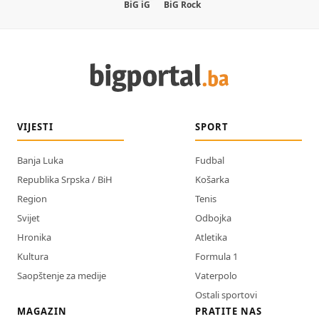
BiG iG
BiG Rock
VIJESTI
SPORT
Banja Luka
Fudbal
Republika Srpska / BiH
Košarka
Region
Tenis
Svijet
Odbojka
Hronika
Atletika
Kultura
Formula 1
Saopštenje za medije
Vaterpolo
Ostali sportovi
MAGAZIN
PRATITE NAS