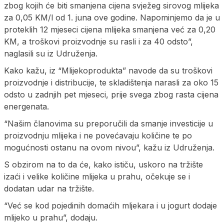
zbog kojih će biti smanjena cijena svježeg sirovog mlijeka
za 0,05 KM/l od 1. juna ove godine. Napominjemo da je u
proteklih 12 mjeseci cijena mlijeka smanjena već za 0,20
KM, a troškovi proizvodnje su rasli i za 40 odsto”,
naglasili su iz Udruženja.
Kako kažu, iz “Mlijekoprodukta” navode da su troškovi
proizvodnje i distribucije, te skladištenja narasli za oko 15
odsto u zadnjih pet mjeseci, prije svega zbog rasta cijena
energenata.
“Našim članovima su preporučili da smanje investicije u
proizvodnju mlijeka i ne povećavaju količine te po
mogućnosti ostanu na ovom nivou”, kažu iz Udruženja.
S obzirom na to da će, kako ističu, uskoro na tržište
izaći i velike količine mlijeka u prahu, očekuje se i
dodatan udar na tržište.
“Već se kod pojedinih domaćih mljekara i u jogurt dodaje
mlijeko u prahu”, dodaju.