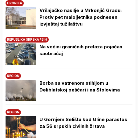
HRONIKA
Vršnjačko nasilje u Mrkonjić Gradu:
Protiv pet maloljetnika podnesen
izvještaj tužilaštvu
REPUBLIKA SRPSKA / BIH
Na većini graničnih prelaza pojačan
saobraćaj
REGION
Borba sa vatrenom stihijom u
Deliblatskoj peščari i na Stolovima
REGION
U Gornjem Selištu kod Gline parastos
za 56 srpskih civilnih žrtava