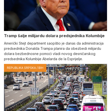
Tramp šalje milijardu dolara predsjednika Kolumbije
Američki Stejt department saopštio je danas da administracija
predsednika Donalda Trampa planira da obezbedi milijardu
dolara bezbednosne pomoći vladi novog desničarskog
predsednika Kolumbije Abelarda de la Esprijelje.
REPUBLIKA SRPSKA / BIH