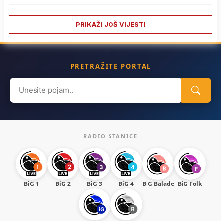
PRIKAŽI JOŠ VIJESTI
PRETRAŽITE PORTAL
Search
for:
RADIO STANICE
BiG 1
BiG 2
BiG 3
BiG 4
BiG Balade
BiG Folk