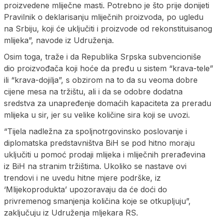
proizvedene mliječne masti. Potrebno je što prije donijeti
Pravilnik o deklarisanju mliječnih proizvoda, po ugledu
na Srbiju, koji će uključiti i proizvode od rekonstituisanog
mlijeka”, navode iz Udruženja.
Osim toga, traže i da Republika Srpska subvencioniše
dio proizvođača koji hoće da pređu u sistem “krava-tele”
ili “krava-dojilja”, s obzirom na to da su veoma dobre
cijene mesa na tržištu, ali i da se odobre dodatna
sredstva za unapređenje domaćih kapaciteta za preradu
mlijeka u sir, jer su velike količine sira koji se uvozi.
“Tijela nadležna za spoljnotrgovinsko poslovanje i
diplomatska predstavništva BiH se pod hitno moraju
uključiti u pomoć prodaji mlijeka i mliječnih prerađevina
iz BiH na stranim tržištima. Ukoliko se nastave ovi
trendovi i ne uvedu hitne mjere podrške, iz
‘Mlijekoprodukta’ upozoravaju da će doći do
privremenog smanjenja količina koje se otkupljuju”,
zaključuju iz Udruženja mljekara RS.