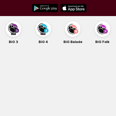
Skip
to
content
BiG 3
BiG 4
BiG Balade
BiG Folk