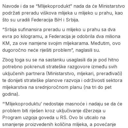
Navode i da se “Mlijekoprodukt” nada da će Ministarstvo
podržati preradu viškova mlijeka u mlijeko u prahu, kao
što su uradili Federacija BiH i Srbija.
“Srbija sufinansira preradu u mlijeko u prahu sa dva
evra po kilogramu, a Federacija je odobrila dva miliona
KM, za ove namjene svojim mljekarama. Međutim, ovo
dugoročno neće riješiti problem”, naglasili su.
Zbog toga su se na sastanku usaglasili da je pod hitno
potrebno pokrenuti strateške razgovore između svih
uključenih partnera (Ministarstvo, mljekari, prerađivači)
te donijeti strateške planove razvoja i održivosti sektora
mljekarstva na srednjoročnom planu (na tri do pet
godina).
“‘Mlijekoproduktu’ nedostaje masnoće i nadaju se da će
problem biti riješen kroz uključivanje džerzeja u
Program uzgoja goveda u RS. Ovo bi uticalo na
smanjenje proizvedenih količina mlijeka, a povećanje