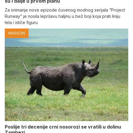
su i dalje u prvom planu
Za snimanje nove epizode čuvenog modnog serijala “Project
Runway” je nosila lepršavu haljinu u bež boji koja prati liniju
tela i ističe figuru
MAGAZIN
Poslije tri decenije crni nosorozi se vratili u dolinu
Zambezi