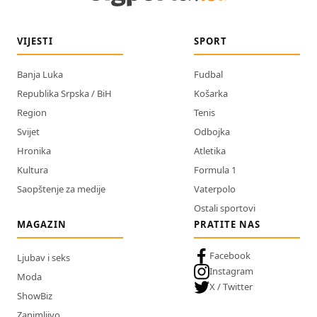
VIJESTI
SPORT
Banja Luka
Fudbal
Republika Srpska / BiH
Košarka
Region
Tenis
Svijet
Odbojka
Hronika
Atletika
Kultura
Formula 1
Saopštenje za medije
Vaterpolo
Ostali sportovi
MAGAZIN
PRATITE NAS
Facebook
Ljubav i seks
Instagram
Moda
X / Twitter
ShowBiz
Zanimljivo