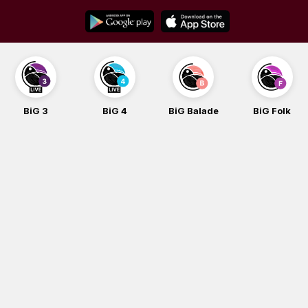
Skip
to
content
BiG 3
BiG 4
BiG Balade
BiG Folk