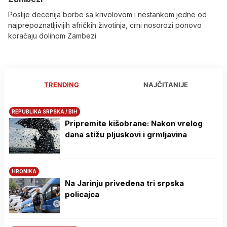
Poslije decenija borbe sa krivolovom i nestankom jedne od
najprepoznatljivijih afričkih životinja, crni nosorozi ponovo
koračaju dolinom Zambezi
TRENDING
NAJČITANIJE
REPUBLIKA SRPSKA / BIH
Pripremite kišobrane: Nakon vrelog
dana stižu pljuskovi i grmljavina
HRONIKA
Na Јarinju privedena tri srpska
policajca