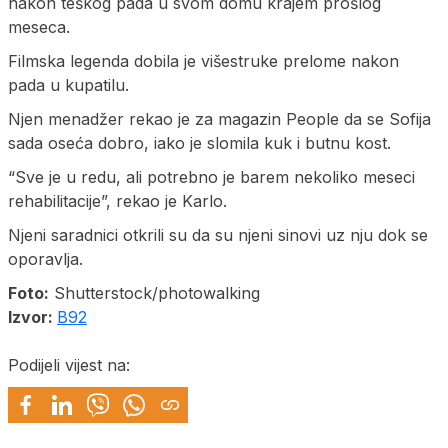
nakon teškog pada u svom domu krajem prošlog
meseca.
Filmska legenda dobila je višestruke prelome nakon
pada u kupatilu.
Njen menadžer rekao je za magazin People da se Sofija
sada oseća dobro, iako je slomila kuk i butnu kost.
“Sve je u redu, ali potrebno je barem nekoliko meseci
rehabilitacije”, rekao je Karlo.
Njeni saradnici otkrili su da su njeni sinovi uz nju dok se
oporavlja.
Foto:
Shutterstock/photowalking
Izvor:
B92
Podijeli vijest na: