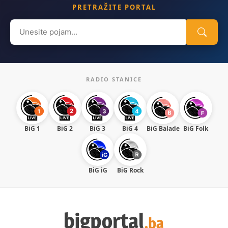
PRETRAŽITE PORTAL
Search
for:
RADIO STANICE
BiG 1
BiG 2
BiG 3
BiG 4
BiG Balade
BiG Folk
BiG iG
BiG Rock