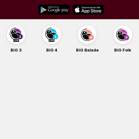
Skip
to
content
BiG 3
BiG 4
BiG Balade
BiG Folk