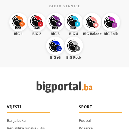
RADIO STANICE
BiG 1
BiG 2
BiG 3
BiG 4
BiG Balade
BiG Folk
BiG iG
BiG Rock
VIJESTI
SPORT
Banja Luka
Fudbal
Republika Srpska / BiH
Košarka