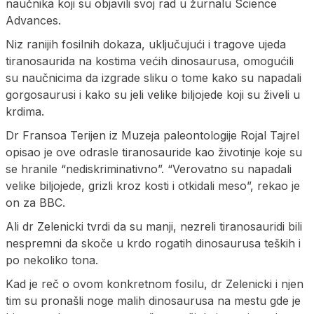
naučnika koji su objavili svoj rad u žurnalu Science
Advances.
Niz ranijih fosilnih dokaza, uključujući i tragove ujeda
tiranosaurida na kostima većih dinosaurusa, omogućili
su naučnicima da izgrade sliku o tome kako su napadali
gorgosaurusi i kako su jeli velike biljojede koji su živeli u
krdima.
Dr Fransoa Terijen iz Muzeja paleontologije Rojal Tajrel
opisao je ove odrasle tiranosauride kao životinje koje su
se hranile “nediskriminativno”. “Verovatno su napadali
velike biljojede, grizli kroz kosti i otkidali meso”, rekao je
on za BBC.
Ali dr Zelenicki tvrdi da su manji, nezreli tiranosauridi bili
nespremni da skoče u krdo rogatih dinosaurusa teških i
po nekoliko tona.
Kad je reč o ovom konkretnom fosilu, dr Zelenicki i njen
tim su pronašli noge malih dinosaurusa na mestu gde je