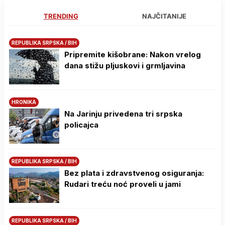
TRENDING
NAJČITANIJE
REPUBLIKA SRPSKA / BIH
Pripremite kišobrane: Nakon vrelog
dana stižu pljuskovi i grmljavina
HRONIKA
Na Јarinju privedena tri srpska
policajca
REPUBLIKA SRPSKA / BIH
Bez plata i zdravstvenog osiguranja:
Rudari treću noć proveli u jami
REPUBLIKA SRPSKA / BIH