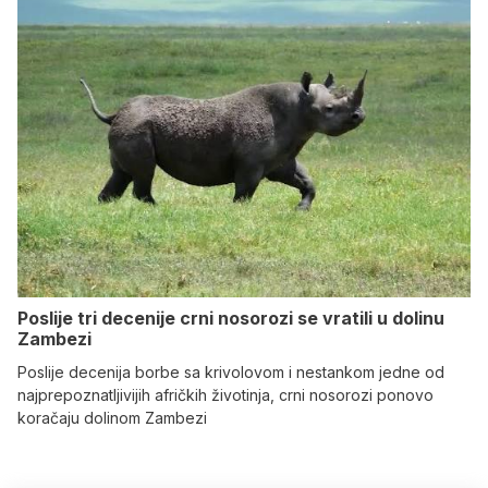
Poslije tri decenije crni nosorozi se vratili u dolinu
Zambezi
Poslije decenija borbe sa krivolovom i nestankom jedne od
najprepoznatljivijih afričkih životinja, crni nosorozi ponovo
koračaju dolinom Zambezi