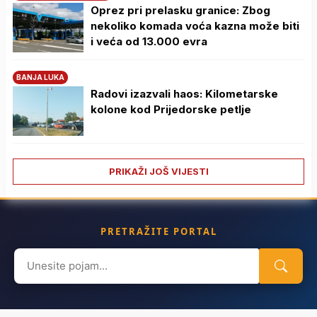
Oprez pri prelasku granice: Zbog
nekoliko komada voća kazna može biti
i veća od 13.000 evra
BANJA LUKA
Radovi izazvali haos: Kilometarske
kolone kod Prijedorske petlje
PRIKAŽI JOŠ VIJESTI
PRETRAŽITE PORTAL
Search
for: