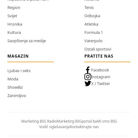
Region
Tenis
Svijet
Odbojka
Hronika
Atletika
Kultura
Formula 1
Saopštenje za medije
Vaterpolo
Ostali sportovi
MAGAZIN
PRATITE NAS
Facebook
Ljubav i seks
Instagram
Moda
X / Twitter
ShowBiz
Zanimljivo
Marketing BIG Radio
Marketing BIGportal.ba
Mi smo BIG
Vodič oglašavanja
Kontaktirajte nas