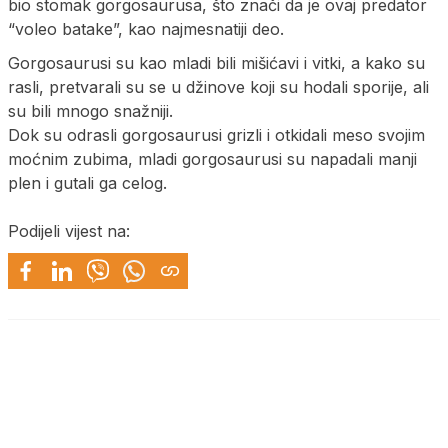
bio stomak gorgosaurusa, što znači da je ovaj predator
“voleo batake”, kao najmesnatiji deo.
Gorgosaurusi su kao mladi bili mišićavi i vitki, a kako su
rasli, pretvarali su se u džinove koji su hodali sporije, ali
su bili mnogo snažniji.
Dok su odrasli gorgosaurusi grizli i otkidali meso svojim
moćnim zubima, mladi gorgosaurusi su napadali manji
plen i gutali ga celog.
Podijeli vijest na: