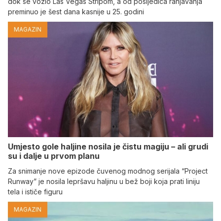
dok se vozio Las Vegas Stripom, a od posljedica ranjavanja
preminuo je šest dana kasnije u 25. godini
MAGAZIN
Umjesto gole haljine nosila je čistu magiju – ali grudi
su i dalje u prvom planu
Za snimanje nove epizode čuvenog modnog serijala “Project
Runway” je nosila lepršavu haljinu u bež boji koja prati liniju
tela i ističe figuru
MAGAZIN