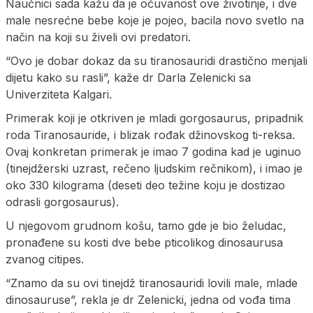
Naučnici sada kažu da je očuvanost ove životinje, i dve
male nesrećne bebe koje je pojeo, bacila novo svetlo na
način na koji su živeli ovi predatori.
“Ovo je dobar dokaz da su tiranosauridi drastično menjali
dijetu kako su rasli”, kaže dr Darla Zelenicki sa
Univerziteta Kalgari.
Primerak koji je otkriven je mladi gorgosaurus, pripadnik
roda Tiranosauride, i blizak rođak džinovskog ti-reksa.
Ovaj konkretan primerak je imao 7 godina kad je uginuo
(tinejdžerski uzrast, rečeno ljudskim rečnikom), i imao je
oko 330 kilograma (deseti deo težine koju je dostizao
odrasli gorgosaurus).
U njegovom grudnom košu, tamo gde je bio želudac,
pronađene su kosti dve bebe pticolikog dinosaurusa
zvanog citipes.
“Znamo da su ovi tinejdž tiranosauridi lovili male, mlade
dinosauruse”, rekla je dr Zelenicki, jedna od vođa tima