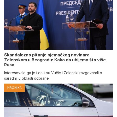
Skandalozno pitanje njemačkog novinara
Zelenskom u Beogradu: Kako da ubijemo što više
Rusa
Interesovalo ga je i da li su Vučić i Zelenski razgovarali o
saradnji u oblasti odbrane.
HRONIKA