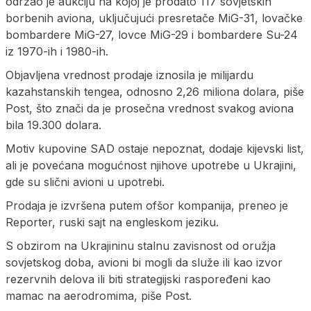
održao je aukciju na kojoj je prodato 117 sovjetskih
borbenih aviona, uključujući presretače MiG-31, lovačke
bombardere MiG-27, lovce MiG-29 i bombardere Su-24
iz 1970-ih i 1980-ih.
Objavljena vrednost prodaje iznosila je milijardu
kazahstanskih tengea, odnosno 2,26 miliona dolara, piše
Post, što znači da je prosečna vrednost svakog aviona
bila 19.300 dolara.
Motiv kupovine SAD ostaje nepoznat, dodaje kijevski list,
ali je povećana mogućnost njihove upotrebe u Ukrajini,
gde su slični avioni u upotrebi.
Prodaja je izvršena putem ofšor kompanija, preneo je
Reporter, ruski sajt na engleskom jeziku.
S obzirom na Ukrajininu stalnu zavisnost od oružja
sovjetskog doba, avioni bi mogli da služe ili kao izvor
rezervnih delova ili biti strategijski raspoređeni kao
mamac na aerodromima, piše Post.