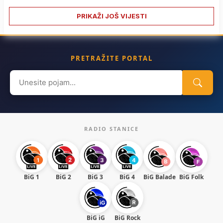
PRIKAŽI JOŠ VIJESTI
PRETRAŽITE PORTAL
Search
for:
RADIO STANICE
BiG 1
BiG 2
BiG 3
BiG 4
BiG Balade
BiG Folk
BiG iG
BiG Rock