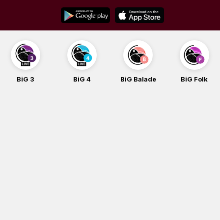
Skip
to
content
BiG 3
BiG 4
BiG Balade
BiG Folk