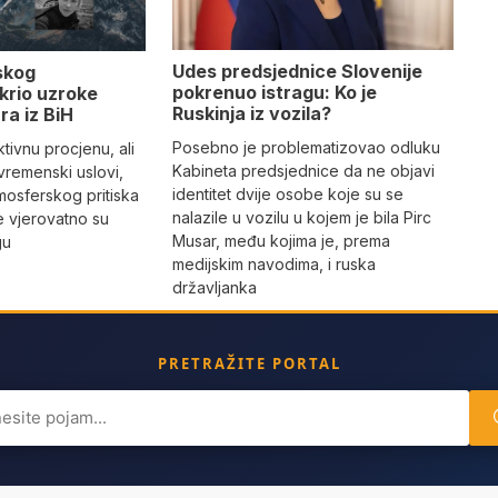
Udes predsjednice Slovenije
skog
pokrenuo istragu: Ko je
krio uzroke
Ruskinja iz vozila?
ra iz BiH
Posebno je problematizovao odluku
tivnu procjenu, ali
Kabineta predsjednice da ne objavi
vremenski uslovi,
identitet dvije osobe koje su se
mosferskog pritiska
nalazile u vozilu u kojem je bila Pirc
e vjerovatno su
Musar, među kojima je, prema
gu
medijskim navodima, i ruska
državljanka
PRETRAŽITE PORTAL
ch