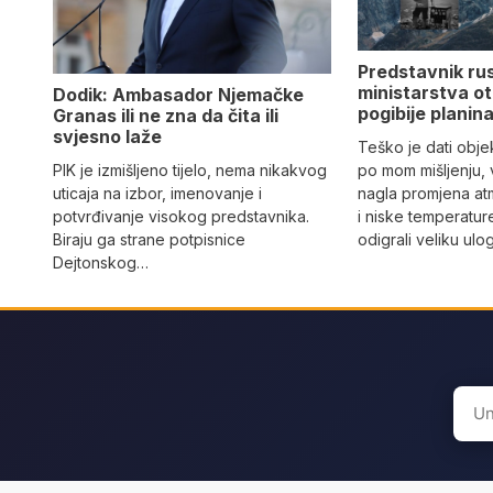
Predstavnik ru
ministarstva ot
Dodik: Ambasador Njemačke
pogibije planina
Granas ili ne zna da čita ili
svjesno laže
Teško je dati objek
PIK je izmišljeno tijelo, nema nikakvog
po mom mišljenju, 
uticaja na izbor, imenovanje i
nagla promjena at
potvrđivanje visokog predstavnika.
i niske temperatur
Biraju ga strane potpisnice
odigrali veliku ulo
Dejtonskog…
Sear
for: