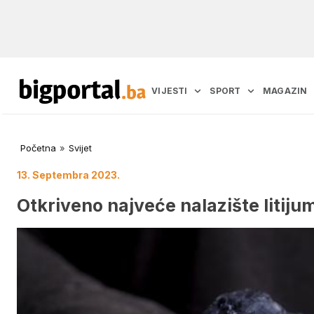
VIJESTI
SPORT
MAGAZIN
Početna
»
Svijet
13. Septembra 2023.
Otkriveno najveće nalazište litiju