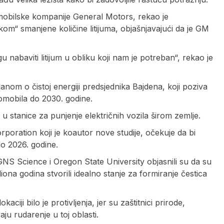
omobilske kompanije General Motors, rekao je
kom“ smanjene količine litijuma, objašnjavajući da je GM
abaviti litijum u obliku koji nam je potreban“, rekao je
nom o čistoj energiji predsjednika Bajdena, koji poziva
tomobila do 2030. godine.
a u stanice za punjenje električnih vozila širom zemlje.
oration koji je koautor nove studije, očekuje da bi
o 2026. godine.
GNS Science i Oregon State University objasnili su da su
miliona godina stvorili idealno stanje za formiranje čestica
kaciji bilo je protivljenja, jer su zaštitnici prirode,
aju rudarenje u toj oblasti.