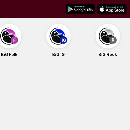
BiG Folk
BiG iG
BiG Rock