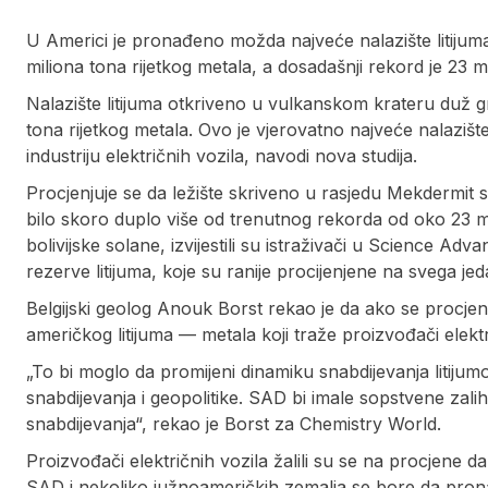
U Americi je pronađeno možda najveće nalazište litijum
miliona tona rijetkog metala, a dosadašnji rekord je 23 m
Nalazište litijuma otkriveno u vulkanskom krateru duž 
tona rijetkog metala. Ovo je vjerovatno najveće nalazišt
industriju električnih vozila, navodi nova studija.
Procjenjuje se da ležište skriveno u rasjedu Mekdermit sa
bilo skoro duplo više od trenutnog rekorda od oko 23 m
bolivijske solane, izvijestili su istraživači u Science 
rezerve litijuma, koje su ranije procijenjene na svega jed
Belgijski geolog Anouk Borst rekao je da ako se procje
američkog litijuma — metala koji traže proizvođači elekt
„To bi moglo da promijeni dinamiku snabdijevanja litijum
snabdijevanja i geopolitike. SAD bi imale sopstvene zalihe 
snabdijevanja“, rekao je Borst za Chemistry World.
Proizvođači električnih vozila žalili su se na procjene da
SAD i nekoliko južnoameričkih zemalja se bore da pronađ