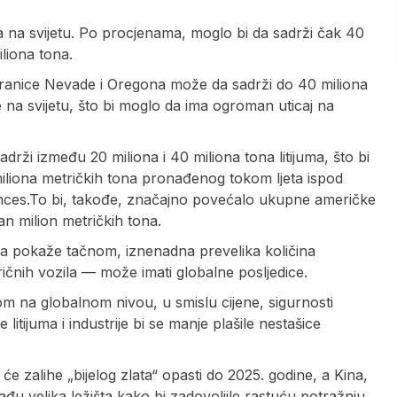
a na svijetu. Po procjenama, moglo bi da sadrži čak 40
iliona tona.
granice Nevade i Oregona može da sadrži do 40 miliona
e na svijetu, što bi moglo da ima ogroman uticaj na
drži između 20 miliona i 40 miliona tona litijuma, što bi
iliona metričkih tona pronađenog tokom ljeta ispod
Advances.To bi, takođe, značajno povećalo ukupne američke
an milion metričkih tona.
na pokaže tačnom, iznenadna prevelika količina
ričnih vozila — može imati globalne posljedice.
om na globalnom nivou, u smislu cijene, sigurnosti
litijuma i industrije bi se manje plašile nestašice
 će zalihe „bijelog zlata“ opasti do 2025. godine, a Kina,
u velika ležišta kako bi zadovoljile rastuću potražnju.