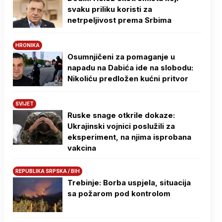
svaku priliku koristi za
netrpeljivost prema Srbima
HRONIKA
Osumnjičeni za pomaganje u
napadu na Dabića ide na slobodu:
Nikoliću predložen kućni pritvor
SVIJET
Ruske snage otkrile dokaze:
Ukrajinski vojnici poslužili za
eksperiment, na njima isprobana
vakcina
REPUBLIKA SRPSKA / BIH
Trebinje: Borba uspjela, situacija
sa požarom pod kontrolom