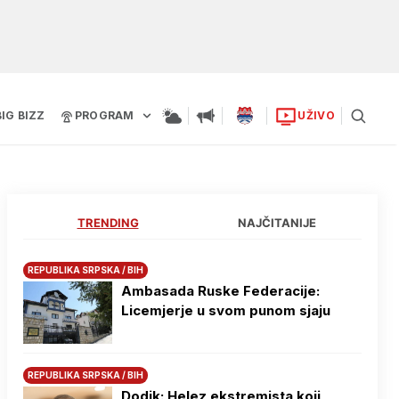
BIG BIZZ
PROGRAM
UŽIVO
TRENDING
NAJČITANIJE
REPUBLIKA SRPSKA / BIH
Ambasada Ruske Federacije:
Licemjerje u svom punom sjaju
REPUBLIKA SRPSKA / BIH
Dodik: Helez ekstremista koji