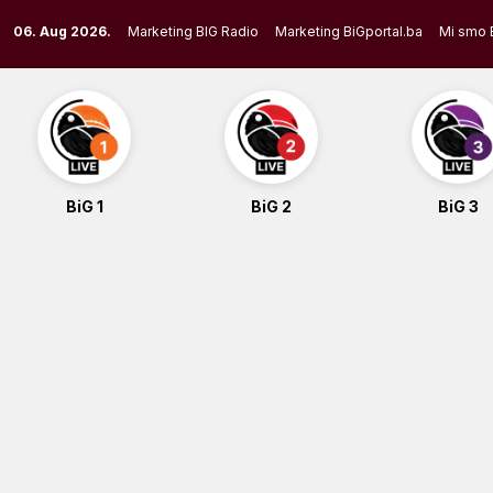
Skip
06. Aug 2026.
Marketing BIG Radio
Marketing BiGportal.ba
Mi smo 
to
content
BiG 1
BiG 2
BiG 3