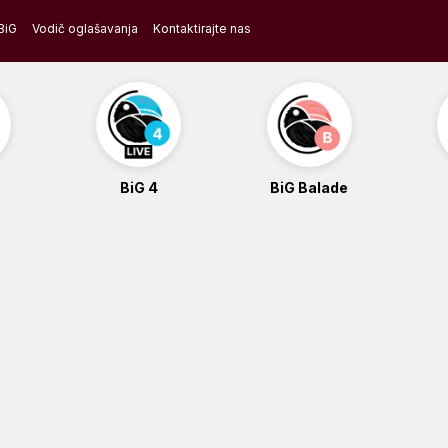
BiG
Vodič oglašavanja
Kontaktirajte nas
BiG 4
BiG Balade