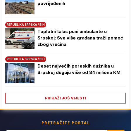
povrijeđenih
REPUBLIKA SRPSKA / BIH
Toplotni talas puni ambulante u
Srpskoj: Sve više građana traži pomoć
zbog vrućina
REPUBLIKA SRPSKA / BIH
Deset najvećih poreskih dužnika u
Srpskoj duguju više od 84 miliona KM
PRIKAŽI JOŠ VIJESTI
PRETRAŽITE PORTAL