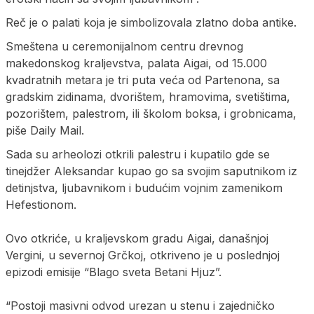
Reč je o palati koja je simbolizovala zlatno doba antike.
Smeštena u ceremonijalnom centru drevnog
makedonskog kraljevstva, palata Aigai, od 15.000
kvadratnih metara je tri puta veća od Partenona, sa
gradskim zidinama, dvorištem, hramovima, svetištima,
pozorištem, palestrom, ili školom boksa, i grobnicama,
piše Daily Mail.
Sada su arheolozi otkrili palestru i kupatilo gde se
tinejdžer Aleksandar kupao go sa svojim saputnikom iz
detinjstva, ljubavnikom i budućim vojnim zamenikom
Hefestionom.
Ovo otkriće, u kraljevskom gradu Aigai, današnjoj
Vergini, u severnoj Grčkoj, otkriveno je u poslednjoj
epizodi emisije “Blago sveta Betani Hjuz”.
“Postoji masivni odvod urezan u stenu i zajedničko