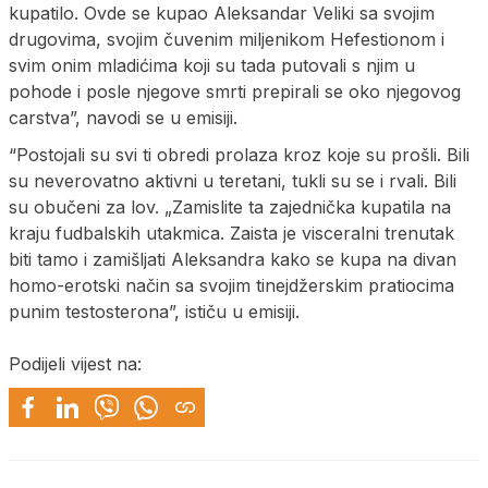
kupatilo. Ovde se kupao Aleksandar Veliki sa svojim
drugovima, svojim čuvenim miljenikom Hefestionom i
svim onim mladićima koji su tada putovali s njim u
pohode i posle njegove smrti prepirali se oko njegovog
carstva”, navodi se u emisiji.
“Postojali su svi ti obredi prolaza kroz koje su prošli. Bili
su neverovatno aktivni u teretani, tukli su se i rvali. Bili
su obučeni za lov. „Zamislite ta zajednička kupatila na
kraju fudbalskih utakmica. Zaista je visceralni trenutak
biti tamo i zamišljati Aleksandra kako se kupa na divan
homo-erotski način sa svojim tinejdžerskim pratiocima
punim testosterona”, ističu u emisiji.
Podijeli vijest na: