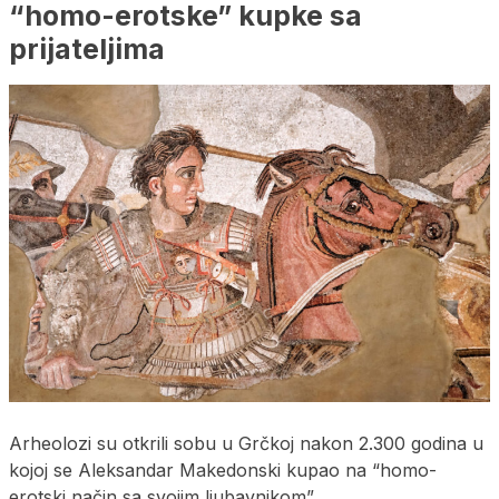
“homo-erotske” kupke sa
prijateljima
Arheolozi su otkrili sobu u Grčkoj nakon 2.300 godina u
kojoj se Aleksandar Makedonski kupao na “homo-
erotski način sa svojim ljubavnikom”.