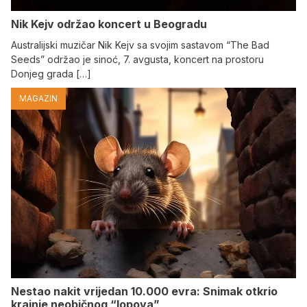
Nik Kejv održao koncert u Beogradu
Australijski muzičar Nik Kejv sa svojim sastavom “The Bad
Seeds” održao je sinoć, 7. avgusta, koncert na prostoru
Donjeg grada […]
MAGAZIN
Nestao nakit vrijedan 10.000 evra: Snimak otkrio
krajnje neobičnog “lopova”