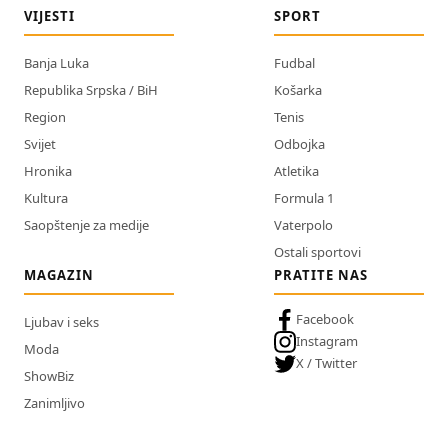
VIJESTI
SPORT
Banja Luka
Fudbal
Republika Srpska / BiH
Košarka
Region
Tenis
Svijet
Odbojka
Hronika
Atletika
Kultura
Formula 1
Saopštenje za medije
Vaterpolo
Ostali sportovi
MAGAZIN
PRATITE NAS
Facebook
Ljubav i seks
Instagram
Moda
X / Twitter
ShowBiz
Zanimljivo