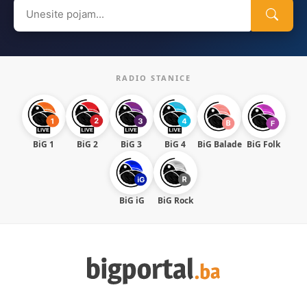
Search
for:
RADIO STANICE
BiG 1
BiG 2
BiG 3
BiG 4
BiG Balade
BiG Folk
BiG iG
BiG Rock