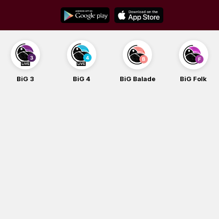
Skip
to
content
BiG 3
BiG 4
BiG Balade
BiG Folk