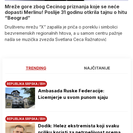
Mreže gore zbog Cecinog priznanja koje se neće
dopasti Merlinu! Poslije 31 godinu otkrila tajnu o hitu
“Beograd”
Društvenu mrežu “X” zapalila je priča o poreklu i simbolici
bezvremenskih regionalnih hitova, a u samom centru pažnje
našla se muzička zvezda Svetlana Ceca Ražnatović
TRENDING
NAJČITANIJE
REPUBLIKA SRPSKA / BIH
Ambasada Ruske Federacije:
Licemjerje u svom punom sjaju
REPUBLIKA SRPSKA / BIH
Dodik: Helez ekstremista koji svaku
priliku koristi za netrpeljivost prema