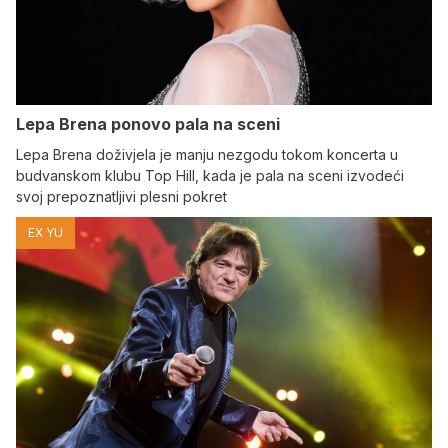
Lepa Brena ponovo pala na sceni
Lepa Brena doživjela je manju nezgodu tokom koncerta u
budvanskom klubu Top Hill, kada je pala na sceni izvodeći
svoj prepoznatljivi plesni pokret
EX YU