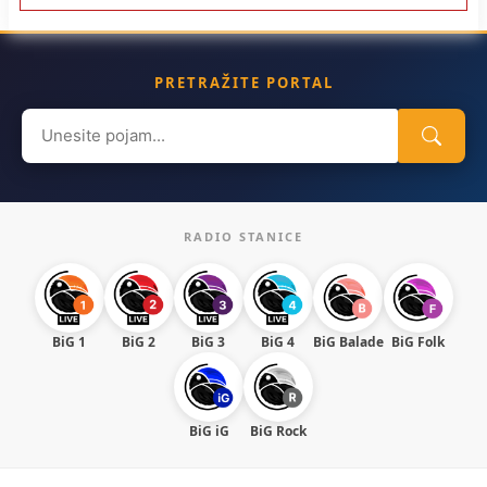
PRETRAŽITE PORTAL
Search
for:
RADIO STANICE
BiG 1
BiG 2
BiG 3
BiG 4
BiG Balade
BiG Folk
BiG iG
BiG Rock