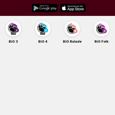
Skip
to
content
BiG 3
BiG 4
BiG Balade
BiG Folk