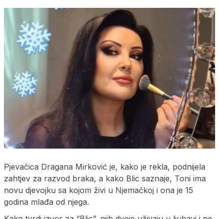
Pjevačica Dragana Mirković je, kako je rekla, podnijela
zahtjev za razvod braka, a kako Blic saznaje, Toni ima
novu djevojku sa kojom živi u Njemačkoj i ona je 15
godina mlađa od njega.
Kako tvrdi izvor za “Blic”, njih dvoje uživaju u ljubavi i ne