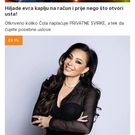
Hiljade evra kaplju na račun i prije nego što otvori
usta!
Otkriveno koliko Čola naplaćuje PRIVATNE SVIRKE, a tek da
čujete posebne uslove
EX YU