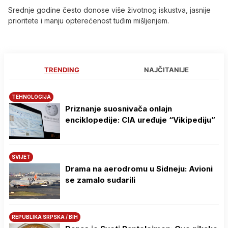
Srednje godine često donose više životnog iskustva, jasnije
prioritete i manju opterećenost tuđim mišljenjem.
TRENDING
NAJČITANIJE
TEHNOLOGIJA
Priznanje suosnivača onlajn
enciklopedije: CIA uređuje “Vikipediju”
SVIJET
Drama na aerodromu u Sidneju: Avioni
se zamalo sudarili
REPUBLIKA SRPSKA / BIH