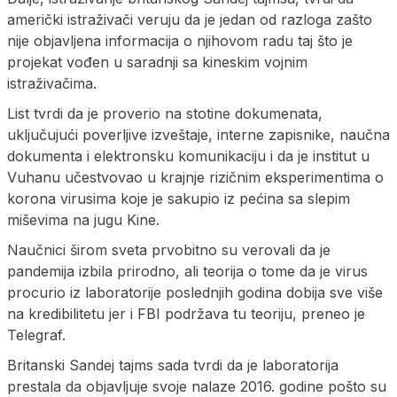
američki istraživači veruju da je jedan od razloga zašto
nije objavljena informacija o njihovom radu taj što je
projekat vođen u saradnji sa kineskim vojnim
istraživačima.
List tvrdi da je proverio na stotine dokumenata,
uključujući poverljive izveštaje, interne zapisnike, naučna
dokumenta i elektronsku komunikaciju i da je institut u
Vuhanu učestvovao u krajnje rizičnim eksperimentima o
korona virusima koje je sakupio iz pećina sa slepim
miševima na jugu Kine.
Naučnici širom sveta prvobitno su verovali da je
pandemija izbila prirodno, ali teorija o tome da je virus
procurio iz laboratorije poslednjih godina dobija sve više
na kredibilitetu jer i FBI podržava tu teoriju, preneo je
Telegraf.
Britanski Sandej tajms sada tvrdi da je laboratorija
prestala da objavljuje svoje nalaze 2016. godine pošto su