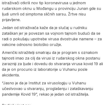
istraživači otkrili nov tip koronavirusa u jednom
rudarskom oknu u Mođangu u provinciju Junan gde su
ljudi umrli od simptoma sličnih sarsu. Žrtve nisu
prijavljene.
Jedan od istraživača kaže da je slučaj u rudniku
zataškan jer je povezan sa vojnom tajnom budući da se
radi o pokušaju upotrebe virusa dvostruke namene – za
vakcine odnosno biološko oružje.
Američki istražitelji smatraju da je program s oznakom
tajnosti imao za cilj da virusi iz rudarskog okna postanu
zarazniji za ljude i dovedu do stvaranja virusa kovid 19 ali
da je on procurio iz laboratorije u Vuhanu posle
akcidenta.
“Jasno je da je Institut za virusologiju u Vuhanu
učestvovao u stvaranju, proglašenju i zataškavanju
pandemije Kovid 19”, rekao je jedan od istražitelja.