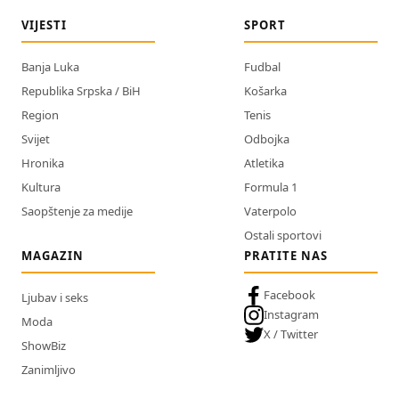
VIJESTI
SPORT
Banja Luka
Fudbal
Republika Srpska / BiH
Košarka
Region
Tenis
Svijet
Odbojka
Hronika
Atletika
Kultura
Formula 1
Saopštenje za medije
Vaterpolo
Ostali sportovi
MAGAZIN
PRATITE NAS
Facebook
Ljubav i seks
Instagram
Moda
X / Twitter
ShowBiz
Zanimljivo