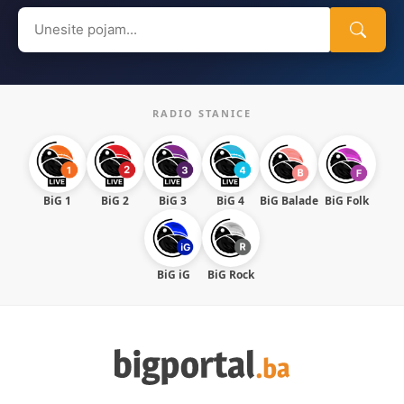
Search
for:
RADIO STANICE
BiG 1
BiG 2
BiG 3
BiG 4
BiG Balade
BiG Folk
BiG iG
BiG Rock