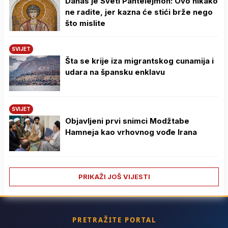
Danas je Sveti Pantelejmon: Ovo nikako
ne radite, jer kazna će stići brže nego
što mislite
SVIJET
Šta se krije iza migrantskog cunamija i
udara na špansku enklavu
SVIJET
Objavljeni prvi snimci Modžtabe
Hamneja kao vrhovnog vođe Irana
PRIKAŽI JOŠ VIJESTI
PRETRAŽITE PORTAL