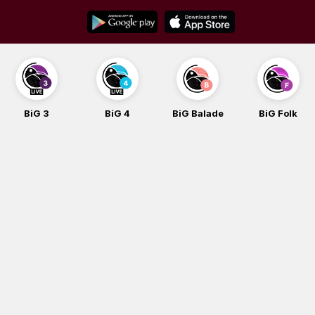
Skip
to
content
BiG 3
BiG 4
BiG Balade
BiG Folk