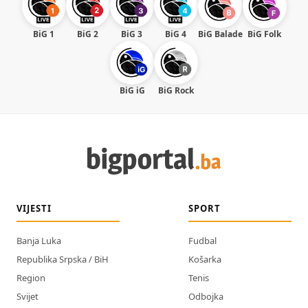
BiG 1
BiG 2
BiG 3
BiG 4
BiG Balade
BiG Folk
BiG iG
BiG Rock
VIJESTI
SPORT
Banja Luka
Fudbal
Republika Srpska / BiH
Košarka
Region
Tenis
Svijet
Odbojka