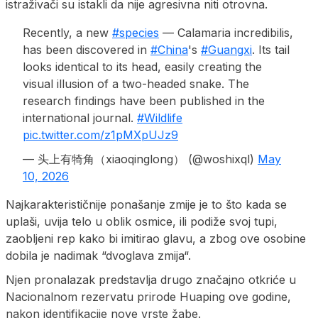
istraživači su istakli da nije agresivna niti otrovna.
Recently, a new
#species
— Calamaria incredibilis,
has been discovered in
#China
's
#Guangxi
. Its tail
looks identical to its head, easily creating the
visual illusion of a two-headed snake. The
research findings have been published in the
international journal.
#Wildlife
pic.twitter.com/z1pMXpUJz9
— 头上有犄角（xiaoqinglong） (@woshixql)
May
10, 2026
Najkarakterističnije ponašanje zmije je to što kada se
uplaši, uvija telo u oblik osmice, ili podiže svoj tupi,
zaobljeni rep kako bi imitirao glavu, a zbog ove osobine
dobila je nadimak “dvoglava zmija“.
Njen pronalazak predstavlja drugo značajno otkriće u
Nacionalnom rezervatu prirode Huaping ove godine,
nakon identifikacije nove vrste žabe.