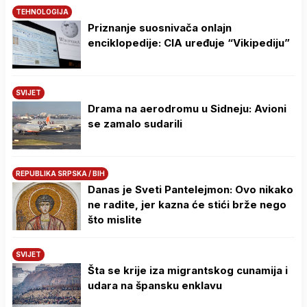
TEHNOLOGIJA
Priznanje suosnivača onlajn
enciklopedije: CIA uređuje “Vikipediju”
SVIJET
Drama na aerodromu u Sidneju: Avioni
se zamalo sudarili
REPUBLIKA SRPSKA / BIH
Danas je Sveti Pantelejmon: Ovo nikako
ne radite, jer kazna će stići brže nego
što mislite
SVIJET
Šta se krije iza migrantskog cunamija i
udara na špansku enklavu