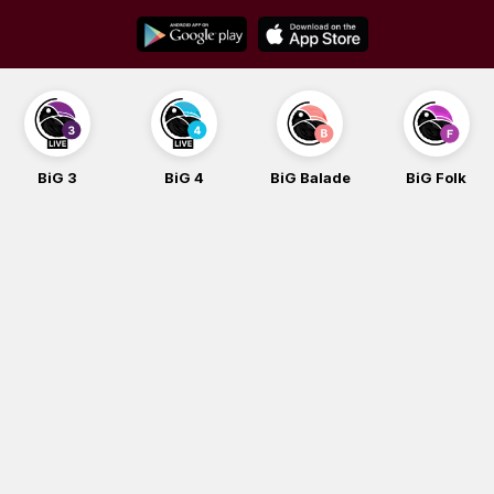
Skip
to
content
BiG 4
BiG Balade
BiG Folk
BiG iG