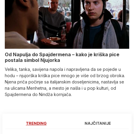
Od Napulja do Spajdermena – kako je kriška pice
postala simbol Njujorka
Velika, tanka, savijena napola i napravljena da se pojede u
hodu – njujorška kriška pice mnogo je više od brzog obroka.
Njena priča počinje sa italijanskim doseljenicima, nastavlja se
na ulicama Menhetna, a mesto je našla i u pop kulturi, od
Spajdermena do Nindža kornjača.
TRENDING
NAJČITANIJE