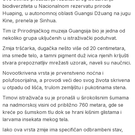
biodiverziteta u Nacionalnom rezervatu prirode
Huaping, u autonomnoj oblasti Guangsi Džuang na jugu
Kine, prenela je Sinhua.
Tim iz Prirodnjačkog muzeja Guangsija bio je jedna od
nekoliko grupa uključenih u istraživački poduhvat.
Zmija tršćarka, dugačka nešto više od 20 centimetara,
ima smeđe telo, a tamni pigment duž ivica njenih krljušti
stvara prepoznatljiv mrežasti uzorak, naveli su naučnici.
Novootkrivena vrsta je prvenstveno noćna i
polufosorijalna, a provodi veći deo svog života skrivena
u otpadu od lišća, trulom zemljištu i pukotinama stena.
Timovi istraživača su je pronašli u širokolisnim šumama
na nadmorskoj visini od približno 760 metara, gde se
kreće po šumskom tlu dok se hrani kišnim glistama i
larvama insekata mekog tela.
Iako ova vrsta zmije ima specifičan odbrambeni stav,